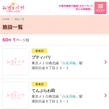
水商売賃貸不動産｢みずべや｣で
安心お部屋探し
メニュー
HOME
＞
施設一覧
施設一覧
60
1
件
ページ目
飲食店
プティパリ
東京メトロ南北線「
白金高輪
」駅
港区白金６丁目２３－１
飲食店
てんぷらわ田
東京メトロ南北線「
白金高輪
」駅
港区白金６丁目２３－１