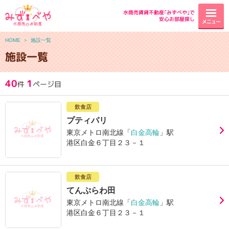
水商売賃貸不動産｢みずべや｣で
安心お部屋探し
メニュー
HOME
＞
施設一覧
施設一覧
40
1
件
ページ目
飲食店
プティパリ
東京メトロ南北線「
白金高輪
」駅
港区白金６丁目２３－１
飲食店
てんぷらわ田
東京メトロ南北線「
白金高輪
」駅
港区白金６丁目２３－１