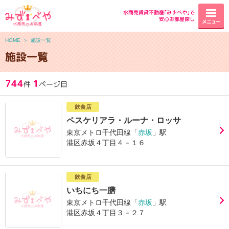
水商売賃貸不動産｢みずべや｣で
安心お部屋探し
メニュー
HOME
＞
施設一覧
施設一覧
744
1
件
ページ目
飲食店
ペスケリアラ・ルーナ・ロッサ
東京メトロ千代田線「
赤坂
」駅
港区赤坂４丁目４－１６
飲食店
いちにち一膳
東京メトロ千代田線「
赤坂
」駅
港区赤坂４丁目３－２７