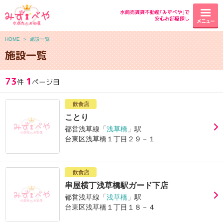
水商売賃貸不動産｢みずべや｣で
安心お部屋探し
メニュー
HOME
＞
施設一覧
施設一覧
73
1
件
ページ目
飲食店
ことり
都営浅草線「
浅草橋
」駅
台東区浅草橋１丁目２９－１
飲食店
串屋横丁浅草橋駅ガード下店
都営浅草線「
浅草橋
」駅
台東区浅草橋１丁目１８－４