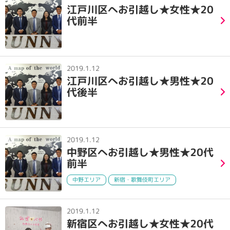
江戸川区へお引越し★女性★20
代前半
2019.1.12
江戸川区へお引越し★男性★20
代後半
2019.1.12
中野区へお引越し★男性★20代
前半
中野エリア
新宿・歌舞伎町エリア
2019.1.12
新宿区へお引越し★女性★20代