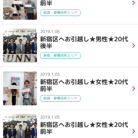
前半
新宿・歌舞伎町エリア
2019.1.06
新宿区へお引越し★男性★20代
後半
新宿・歌舞伎町エリア
2019.1.05
新宿区へお引越し★女性★20代
前半
新宿・歌舞伎町エリア
2019.1.05
新宿区へお引越し★女性★20代
前半