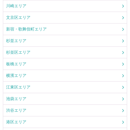
川崎エリア
文京区エリア
新宿・歌舞伎町エリア
杉並エリア
杉並区エリア
板橋エリア
横濱エリア
江東区エリア
池袋エリア
渋谷エリア
港区エリア