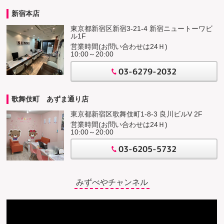
新宿本店
東京都新宿区新宿3-21-4 新宿ニュートーワビ
ル1F
営業時間(お問い合わせは24Ｈ)
10:00～20:00
03-6279-2032
歌舞伎町 あずま通り店
東京都新宿区歌舞伎町1-8-3 良川ビルV 2F
営業時間(お問い合わせは24Ｈ)
10:00～20:00
03-6205-5732
みずべやチャンネル