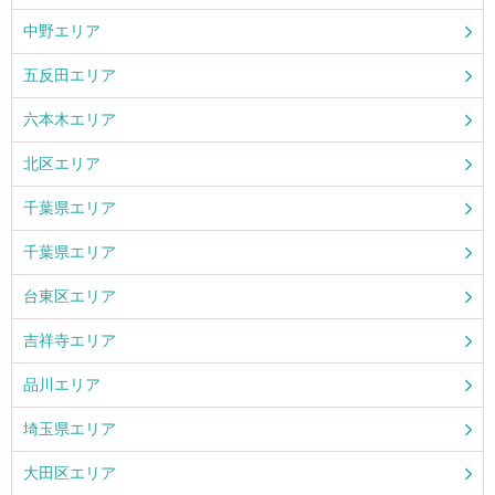
中野エリア
五反田エリア
六本木エリア
北区エリア
千葉県エリア
千葉県エリア
台東区エリア
吉祥寺エリア
品川エリア
埼玉県エリア
大田区エリア