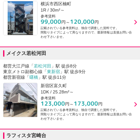
横浜市西区楠町
1R / 30m²～
参考賃料
99,000
120,000
円～
円
記載されている参考賃料は、独自で調査した賃料です。
間取りタイプによって異なりますので、最新情報は直接お問い合
わせ下さいませ。
メイクス若松河田
都営大江戸線「
若松河田
」駅 徒歩8分
東京メトロ副都心線「
東新宿
」駅 徒歩9分
都営新宿線「
曙橋
」駅 徒歩11分
新宿区富久町
1DK / 25.28m²～
参考賃料
123,000
173,000
円～
円
記載されている参考賃料は、独自で調査した賃料です。
間取りタイプによって異なりますので、最新情報は直接お問い合
わせ下さいませ。
ラフィスタ宮崎台