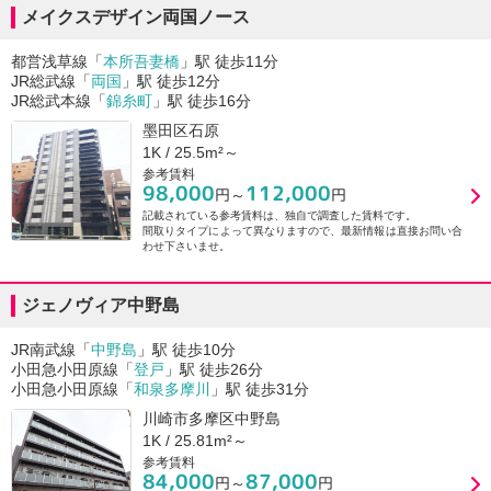
メイクスデザイン両国ノース
都営浅草線「
本所吾妻橋
」駅 徒歩11分
JR総武線「
両国
」駅 徒歩12分
JR総武本線「
錦糸町
」駅 徒歩16分
墨田区石原
1K / 25.5m²～
参考賃料
98,000
112,000
円～
円
記載されている参考賃料は、独自で調査した賃料です。
間取りタイプによって異なりますので、最新情報は直接お問い合
わせ下さいませ。
ジェノヴィア中野島
JR南武線「
中野島
」駅 徒歩10分
小田急小田原線「
登戸
」駅 徒歩26分
小田急小田原線「
和泉多摩川
」駅 徒歩31分
川崎市多摩区中野島
1K / 25.81m²～
参考賃料
84,000
87,000
円～
円