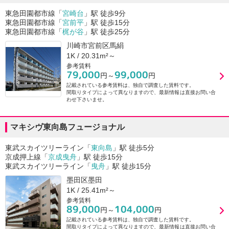
東急田園都市線「
宮崎台
」駅 徒歩9分
東急田園都市線「
宮前平
」駅 徒歩15分
東急田園都市線「
梶が谷
」駅 徒歩25分
川崎市宮前区馬絹
1K / 20.31m²～
参考賃料
79,000
99,000
円～
円
記載されている参考賃料は、独自で調査した賃料です。
間取りタイプによって異なりますので、最新情報は直接お問い合
わせ下さいませ。
マキシヴ東向島フュージョナル
東武スカイツリーライン「
東向島
」駅 徒歩5分
京成押上線「
京成曳舟
」駅 徒歩15分
東武スカイツリーライン「
曳舟
」駅 徒歩15分
墨田区墨田
1K / 25.41m²～
参考賃料
89,000
104,000
円～
円
記載されている参考賃料は、独自で調査した賃料です。
間取りタイプによって異なりますので、最新情報は直接お問い合