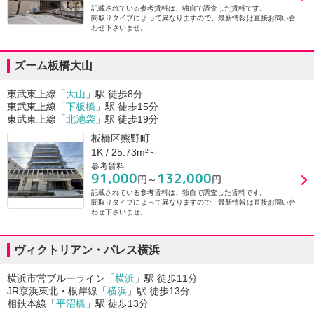
記載されている参考賃料は、独自で調査した賃料です。
間取りタイプによって異なりますので、最新情報は直接お問い合
わせ下さいませ。
ズーム板橋大山
東武東上線「
大山
」駅 徒歩8分
東武東上線「
下板橋
」駅 徒歩15分
東武東上線「
北池袋
」駅 徒歩19分
板橋区熊野町
1K / 25.73m²～
参考賃料
91,000
132,000
円～
円
記載されている参考賃料は、独自で調査した賃料です。
間取りタイプによって異なりますので、最新情報は直接お問い合
わせ下さいませ。
ヴィクトリアン・パレス横浜
横浜市営ブルーライン「
横浜
」駅 徒歩11分
JR京浜東北・根岸線「
横浜
」駅 徒歩13分
相鉄本線「
平沼橋
」駅 徒歩13分