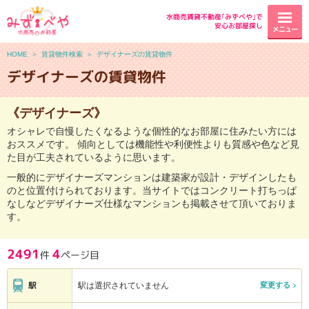
水商売賃貸不動産｢みずべや｣で
安心お部屋探し
メニュー
HOME
＞
賃貸物件検索
＞
デザイナーズの賃貸物件
デザイナーズの賃貸物件
《デザイナーズ》
オシャレで自慢したくなるような個性的なお部屋に住みたい方には
おススメです。 傾向としては機能性や利便性よりも質感や色など見
た目が工夫されているように思います。
一般的にデザイナーズマンションは建築家が設計・デザインしたも
のと位置付けられております。当サイトではコンクリート打ちっぱ
なしなどデザイナーズ仕様なマンションも掲載させて頂いておりま
す。
2491
4
件
ページ目
駅
駅は選択されていません
変更する