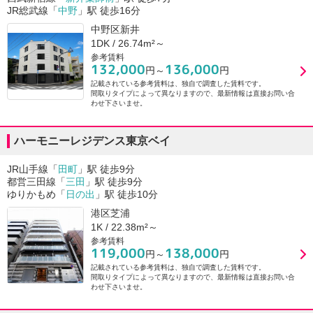
JR総武線「
中野
」駅 徒歩16分
中野区新井
1DK / 26.74m²～
参考賃料
132,000
136,000
円～
円
記載されている参考賃料は、独自で調査した賃料です。
間取りタイプによって異なりますので、最新情報は直接お問い合
わせ下さいませ。
ハーモニーレジデンス東京ベイ
JR山手線「
田町
」駅 徒歩9分
都営三田線「
三田
」駅 徒歩9分
ゆりかもめ「
日の出
」駅 徒歩10分
港区芝浦
1K / 22.38m²～
参考賃料
119,000
138,000
円～
円
記載されている参考賃料は、独自で調査した賃料です。
間取りタイプによって異なりますので、最新情報は直接お問い合
わせ下さいませ。