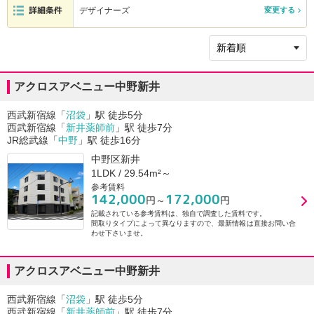
詳細条件
デザイナーズ
変更する
アクロスアベニュー中野新井
西武新宿線「
沼袋
」駅 徒歩5分
西武新宿線「
新井薬師前
」駅 徒歩7分
JR総武線「
中野
」駅 徒歩16分
中野区新井
1LDK / 29.54m²～
参考賃料
142,000
172,000
円～
円
記載されている参考賃料は、独自で調査した賃料です。
間取りタイプによって異なりますので、最新情報は直接お問い合
わせ下さいませ。
アクロスアベニュー中野新井
西武新宿線「
沼袋
」駅 徒歩5分
西武新宿線「
新井薬師前
」駅 徒歩7分