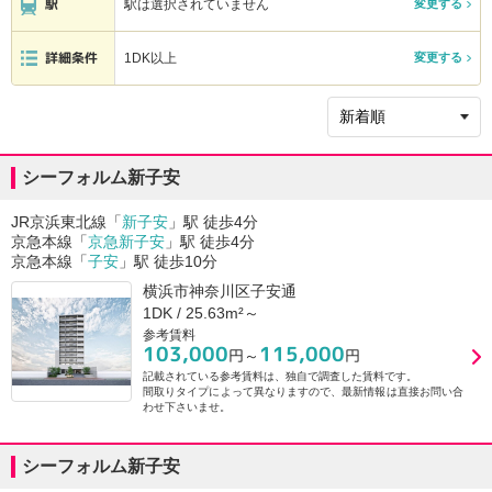
駅
駅は選択されていません
変更する
詳細条件
1DK以上
変更する
シーフォルム新子安
JR京浜東北線「
新子安
」駅 徒歩4分
京急本線「
京急新子安
」駅 徒歩4分
京急本線「
子安
」駅 徒歩10分
横浜市神奈川区子安通
1DK / 25.63m²～
参考賃料
103,000
115,000
円～
円
記載されている参考賃料は、独自で調査した賃料です。
間取りタイプによって異なりますので、最新情報は直接お問い合
わせ下さいませ。
シーフォルム新子安