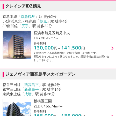
クレイシアIDZ鶴見
京急本線「
京急鶴見
」駅 徒歩2分
JR京浜東北・根岸線「
鶴見
」駅 徒歩4分
JR南武線「
尻手
」駅 徒歩22分
横浜市鶴見区鶴見中央
1K / 30.42m²～
参考賃料
130,000
141,500
円～
円
記載されている参考賃料は、独自で調査した賃料です。
間取りタイプによって異なりますので、最新情報は直接お問い合
わせ下さいませ。
ジェノヴィア西高島平スカイガーデン
都営三田線「
西高島平
」駅 徒歩4分
都営三田線「
新高島平
」駅 徒歩14分
東武東上線「
成増
」駅 徒歩28分
板橋区三園
2LDK / 55.74m²～
参考賃料
168,000
185,000