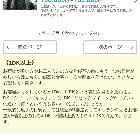
円～
円
記載されている参考賃料は、独自で調査した賃料です。
間取りタイプによって異なりますので、最新情報は直接お問い合
わせ下さいませ。
7ページ目（全
417
ページ中）
前のページ
次のページ
《1DK以上》
お荷物が多い方やお二人入居の方など寝室の他にもう一つお部屋が
欲しい方はこちら。寝室と食事をするお部屋を分けたい、というご
要望もよく聞きます。
お部屋探しをしていると1DK、1LDKという表記を見ると思います。
DK（ダイニングキッチン）とLDK（リビングダイニングキッチン）
の違いは何？という方も多いのではないでしょうか。
一般的な広さの目安としては寝室が1部屋としてキッチンのあるお部
屋が5畳以上のものをDK、8畳以上あるものをLDKと呼んでおりま
す。