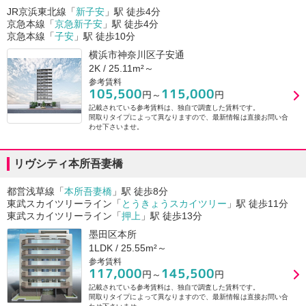
JR京浜東北線「
新子安
」駅 徒歩4分
京急本線「
京急新子安
」駅 徒歩4分
京急本線「
子安
」駅 徒歩10分
横浜市神奈川区子安通
2K / 25.11m²～
参考賃料
105,500
115,000
円～
円
記載されている参考賃料は、独自で調査した賃料です。
間取りタイプによって異なりますので、最新情報は直接お問い合
わせ下さいませ。
リヴシティ本所吾妻橋
都営浅草線「
本所吾妻橋
」駅 徒歩8分
東武スカイツリーライン「
とうきょうスカイツリー
」駅 徒歩11分
東武スカイツリーライン「
押上
」駅 徒歩13分
墨田区本所
1LDK / 25.55m²～
参考賃料
117,000
145,500
円～
円
記載されている参考賃料は、独自で調査した賃料です。
間取りタイプによって異なりますので、最新情報は直接お問い合