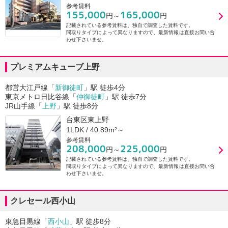
参考賃料
155,000
165,000
円～
円
記載されている参考賃料は、独自で調査した賃料です。
間取りタイプによって異なりますので、最新情報は直接お問い合
わせ下さいませ。
プレミアムキューブ上野
都営大江戸線「
新御徒町
」駅 徒歩4分
東京メトロ日比谷線「
仲御徒町
」駅 徒歩7分
JR山手線「
上野
」駅 徒歩8分
台東区東上野
1LDK / 40.89m²～
参考賃料
208,000
225,000
円～
円
記載されている参考賃料は、独自で調査した賃料です。
間取りタイプによって異なりますので、最新情報は直接お問い合
わせ下さいませ。
クレセール西小山
東急目黒線「
西小山
」駅 徒歩8分