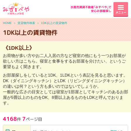
水商売賃貸不動産｢みずべや｣で
安心お部屋探し
メニュー
HOME
＞
賃貸物件検索
＞
1DK以上の賃貸物件
1DK以上の賃貸物件
《1DK以上》
お荷物が多い方やお二人入居の方など寝室の他にもう一つお部屋が
欲しい方はこちら。寝室と食事をするお部屋を分けたい、というご
要望もよく聞きます。
お部屋探しをしていると1DK、1LDKという表記を見ると思います。
DK（ダイニングキッチン）とLDK（リビングダイニングキッチン）
の違いは何？という方も多いのではないでしょうか。
一般的な広さの目安としては寝室が1部屋としてキッチンのあるお部
屋が5畳以上のものをDK、8畳以上あるものをLDKと呼んでおりま
す。
4168
7
件
ページ目