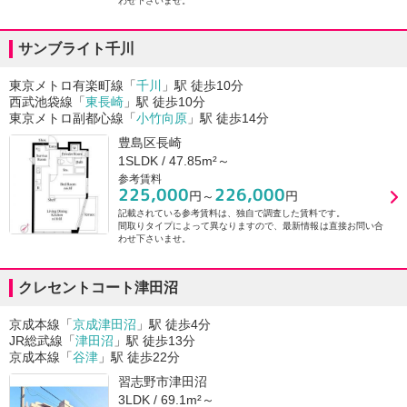
わせ下さいませ。
サンブライト千川
東京メトロ有楽町線「
千川
」駅 徒歩10分
西武池袋線「
東長崎
」駅 徒歩10分
東京メトロ副都心線「
小竹向原
」駅 徒歩14分
豊島区長崎
1SLDK / 47.85m²～
参考賃料
225,000
226,000
円～
円
記載されている参考賃料は、独自で調査した賃料です。
間取りタイプによって異なりますので、最新情報は直接お問い合
わせ下さいませ。
クレセントコート津田沼
京成本線「
京成津田沼
」駅 徒歩4分
JR総武線「
津田沼
」駅 徒歩13分
京成本線「
谷津
」駅 徒歩22分
習志野市津田沼
3LDK / 69.1m²～