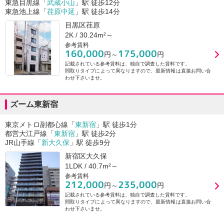
東急目黒線「
武蔵小山
」駅 徒歩12分
東急池上線「
荏原中延
」駅 徒歩14分
目黒区荏原
2K / 30.24m²～
参考賃料
160,000
175,000
円～
円
記載されている参考賃料は、独自で調査した賃料です。
間取りタイプによって異なりますので、最新情報は直接お問い合
わせ下さいませ。
ズーム東新宿
東京メトロ副都心線「
東新宿
」駅 徒歩1分
都営大江戸線「
東新宿
」駅 徒歩2分
JR山手線「
新大久保
」駅 徒歩9分
新宿区大久保
1LDK / 40.7m²～
参考賃料
212,000
235,000
円～
円
記載されている参考賃料は、独自で調査した賃料です。
間取りタイプによって異なりますので、最新情報は直接お問い合
わせ下さいませ。