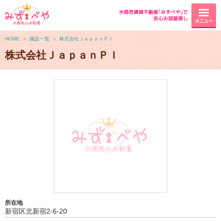
水商売賃貸不動産｢みずべや｣で
安心お部屋探し
メニュー
HOME
＞
施設一覧
＞
株式会社ＪａｐａｎＰＩ
株式会社ＪａｐａｎＰＩ
所在地
新宿区北新宿2-6-20