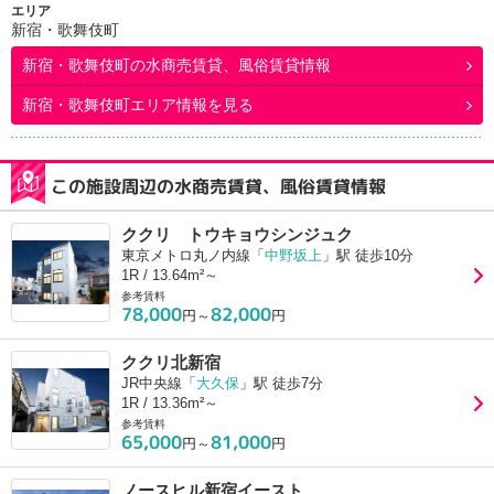
エリア
新宿・歌舞伎町
新宿・歌舞伎町
の水商売賃貸、風俗賃貸情報
新宿・歌舞伎町エリア情報を見る
この施設周辺の水商売賃貸、風俗賃貸情報
ククリ トウキョウシンジュク
東京メトロ丸ノ内線「
中野坂上
」駅 徒歩10分
1R / 13.64m²～
参考賃料
78,000
82,000
円～
円
ククリ北新宿
JR中央線「
大久保
」駅 徒歩7分
1R / 13.36m²～
参考賃料
65,000
81,000
円～
円
ノースヒル新宿イースト