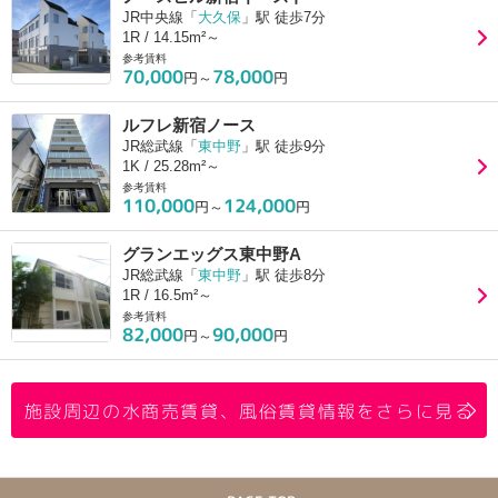
JR中央線「
大久保
」駅 徒歩7分
1R / 14.15m²～
参考賃料
70,000
78,000
円～
円
ルフレ新宿ノース
JR総武線「
東中野
」駅 徒歩9分
1K / 25.28m²～
参考賃料
110,000
124,000
円～
円
グランエッグス東中野A
JR総武線「
東中野
」駅 徒歩8分
1R / 16.5m²～
参考賃料
82,000
90,000
円～
円
施設周辺の水商売賃貸、風俗賃貸情報をさらに見る