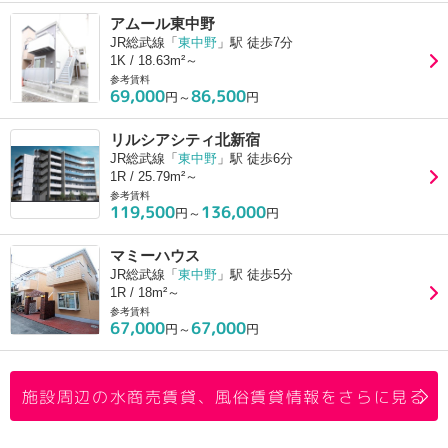
アムール東中野
JR総武線「
東中野
」駅 徒歩7分
1K / 18.63m²～
参考賃料
69,000
86,500
円～
円
リルシアシティ北新宿
JR総武線「
東中野
」駅 徒歩6分
1R / 25.79m²～
参考賃料
119,500
136,000
円～
円
マミーハウス
JR総武線「
東中野
」駅 徒歩5分
1R / 18m²～
参考賃料
67,000
67,000
円～
円
施設周辺の水商売賃貸、風俗賃貸情報をさらに見る