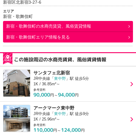
新宿区北新宿3-27-6
エリア
新宿・歌舞伎町
新宿・歌舞伎町
の水商売賃貸、風俗賃貸情報
新宿・歌舞伎町エリア情報を見る
この施設周辺の水商売賃貸、風俗賃貸情報
サンタフェ北新宿
JR中央線「
東中野
」駅 徒歩5分
1K / 36.85m²～
参考賃料
90,000
94,000
円～
円
アークマーク東中野
JR中央線「
東中野
」駅 徒歩9分
1K / 25.96m²～
参考賃料
110,000
124,000
円～
円