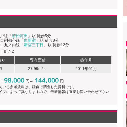
戸線「
若松河田
」駅 徒歩5分
ロ副都心線「
東新宿
」駅 徒歩8分
ロ丸ノ内線「
新宿三丁目
」駅 徒歩12分
丁町7-2
取り
専有面積
築年月
R
27.99m²～
2011年01月
98,000
144,000
：
円～
円
ている参考賃料は、独自で調査した賃料です。
イプによって異なりますので、最新情報は直接お問い合わせ下さい