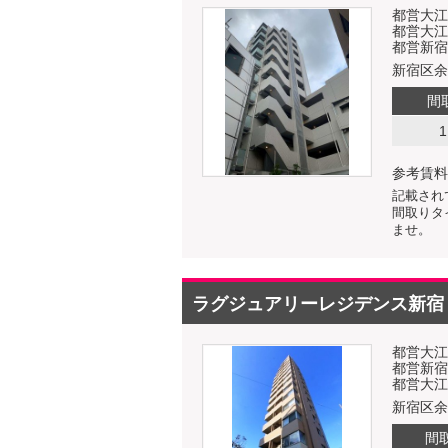
都営大江
都営大江
都営新宿
新宿区余
間
1
参考賃料
記載され
間取りタ
ませ。
ラグジュアリーレジデンス新宿
都営大江
都営新宿
都営大江
新宿区余
間