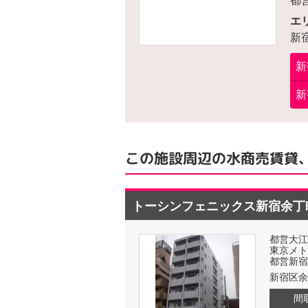
都
エ
新
新
新
この施設周辺の水商売賃貸
トーシンフェニックス新宿余丁
都営大江
東京メト
都営新宿
新宿区余
間