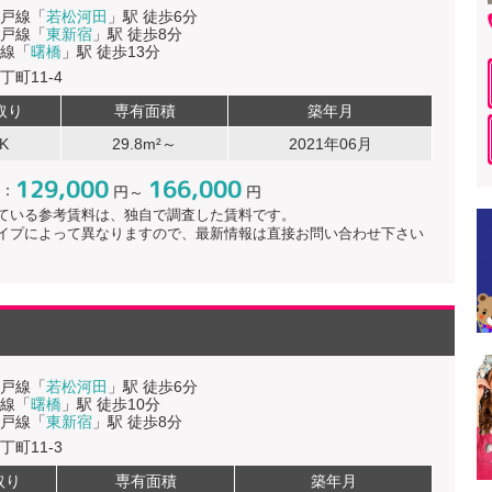
戸線「
若松河田
」駅 徒歩6分
戸線「
東新宿
」駅 徒歩8分
線「
曙橋
」駅 徒歩13分
丁町11-4
取り
専有面積
築年月
K
29.8m²～
2021年06月
129,000
166,000
：
円～
円
ている参考賃料は、独自で調査した賃料です。
イプによって異なりますので、最新情報は直接お問い合わせ下さい
戸線「
若松河田
」駅 徒歩6分
線「
曙橋
」駅 徒歩10分
戸線「
東新宿
」駅 徒歩8分
丁町11-3
取り
専有面積
築年月