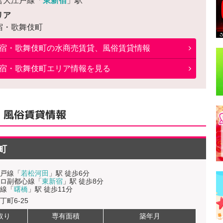
営大江戸線「
東新宿
」駅
リア
宿・歌舞伎町
宿・歌舞伎町
の水商売賃貸、風俗賃貸情報
宿・歌舞伎町エリア情報を見る
、風俗賃貸情報
町
戸線「
若松河田
」駅 徒歩6分
ロ副都心線「
東新宿
」駅 徒歩8分
線「
曙橋
」駅 徒歩11分
丁町6-25
取り
専有面積
築年月