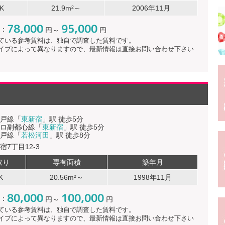
K
21.9m²～
2006年11月
78,000
95,000
：
円～
円
ている参考賃料は、独自で調査した賃料です。
イプによって異なりますので、最新情報は直接お問い合わせ下さい
戸線「
東新宿
」駅 徒歩5分
ロ副都心線「
東新宿
」駅 徒歩5分
戸線「
若松河田
」駅 徒歩8分
宿7丁目12-3
取り
専有面積
築年月
K
20.56m²～
1998年11月
80,000
100,000
：
円～
円
ている参考賃料は、独自で調査した賃料です。
イプによって異なりますので、最新情報は直接お問い合わせ下さい