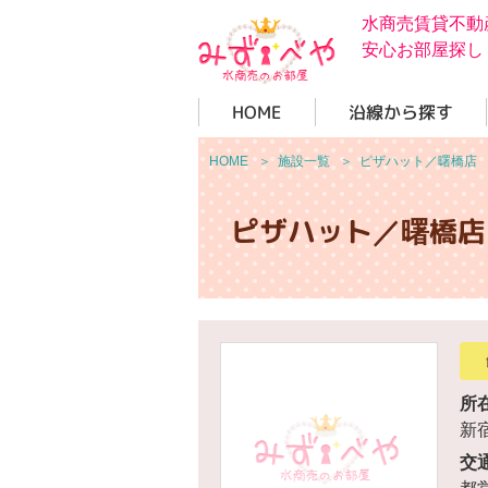
水商売賃貸不動
安心お部屋探し
HOME
沿線から探す
HOME
＞
施設一覧
＞
ピザハット／曙橋店
ピザハット／曙橋店
所
新宿
交