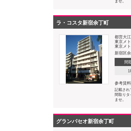
ませ。
ラ・コスタ新宿余丁町
都営大江
東京メト
東京メト
新宿区余
間
1
参考賃料
記載され
間取りタ
ませ。
グランパセオ新宿余丁町