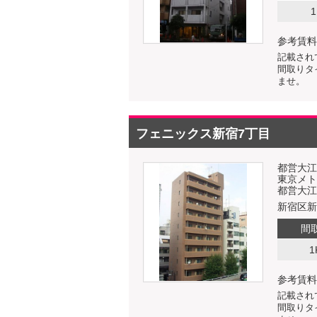
1
参考賃料
記載され
間取りタ
ませ。
フェニックス新宿7丁目
都営大江
東京メト
都営大江
新宿区新
間
1
参考賃料
記載され
間取りタ