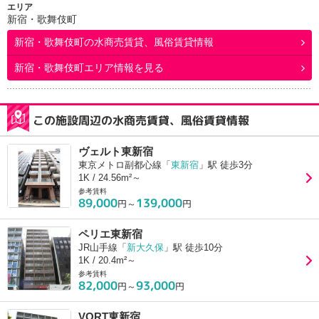
エリア
新宿・歌舞伎町
新宿・歌舞伎町
の水商売賃貸、風俗賃貸情報
新宿・歌舞伎町エリア情報を見る
この施設周辺の水商売賃貸、風俗賃貸情報
ヴェルト東新宿
東京メトロ副都心線「
東新宿
」駅 徒歩3分
1K / 24.56m²～
参考賃料
89,000
139,000
円～
円
ペリエ東新宿
JR山手線「
新大久保
」駅 徒歩10分
1K / 20.4m²～
参考賃料
82,000
93,000
円～
円
VORT東新宿