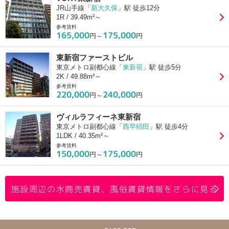
JR山手線「
新大久保
」駅 徒歩12分
1R / 39.49m²～
参考賃料
165,000
175,000
円～
円
東新宿ファーストビル
東京メトロ副都心線「
東新宿
」駅 徒歩5分
2K / 49.88m²～
参考賃料
220,000
240,000
円～
円
ヴィルラフィーネ東新宿
東京メトロ副都心線「
西早稲田
」駅 徒歩4分
1LDK / 40.35m²～
参考賃料
150,000
175,000
円～
円
施設周辺の水商売賃貸、風俗賃貸情報をさらに見る