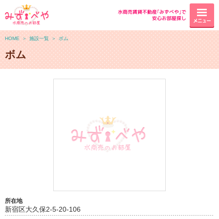
水商売賃貸不動産｢みずべや｣で
安心お部屋探し
メニュー
HOME
＞
施設一覧
＞
ボム
ボム
所在地
新宿区大久保2-5-20-106