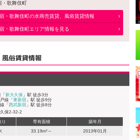
宿・歌舞伎町
宿・歌舞伎町
の水商売賃貸、風俗賃貸情報
宿・歌舞伎町エリア情報を見る
、風俗賃貸情報
線「
新大久保
」駅 徒歩3分
戸線「
東新宿
」駅 徒歩9分
線「
西武新宿
」駅 徒歩8分
保2-32-2
取り
専有面積
築年月
K
33.19m²～
2013年01月