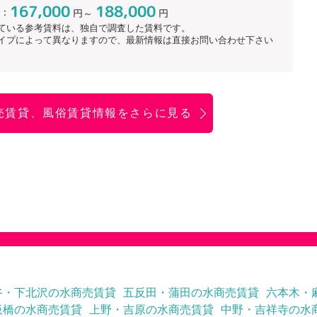
167,000
188,000
：
円～
円
ている参考賃料は、独自で調査した賃料です。
イプによって異なりますので、最新情報は直接お問い合わせ下さい
売賃貸、風俗賃貸情報をさらに見る
谷・下北沢の水商売賃貸
五反田・蒲田の水商売賃貸
六本木・
板橋の水商売賃貸
上野・吉原の水商売賃貸
中野・吉祥寺の水