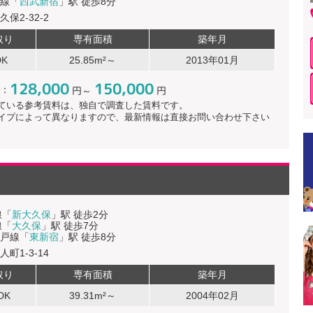
線「
西武新宿
」駅 徒歩8分
保2-32-2
取り
専有面積
築年月
DK
25.85m²～
2013年01月
128,000
150,000
：
円～
円
ている参考賃料は、独自で調査した賃料です。
イプによって異なりますので、最新情報は直接お問い合わせ下さい
線「
新大久保
」駅 徒歩2分
線「
大久保
」駅 徒歩7分
戸線「
東新宿
」駅 徒歩8分
町1-3-14
取り
専有面積
築年月
DK
39.31m²～
2004年02月