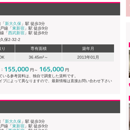
線「
新大久保
」駅 徒歩3分
戸線「
東新宿
」駅 徒歩9分
線「
西武新宿
」駅 徒歩8分
保2-32-2
取り
専有面積
築年月
DK
36.45m²～
2013年01月
155,000
165,000
：
円～
円
ている参考賃料は、独自で調査した賃料です。
イプによって異なりますので、最新情報は直接お問い合わせ下さい
線「
新大久保
」駅 徒歩3分
戸線「
東新宿
」駅 徒歩9分