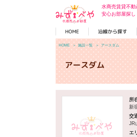
水商売賃貸不動
安心お部屋探し
HOME
沿線から探す
HOME
＞
施設一覧
＞
アースダム
アースダム
所
新宿
交
J
エ