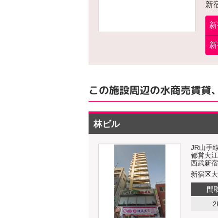
新
新
新
この施設周辺の水商売賃貸
林ビル
JR山手
都営大江
西武新宿
新宿区大久
間
2