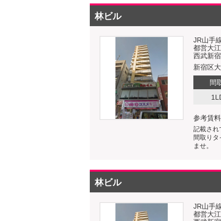
林ビル
JR山手
都営大江
西武新宿
新宿区大久
間
1L
参考賃料
記載され
間取りタ
ませ。
林ビル
JR山手
都営大江