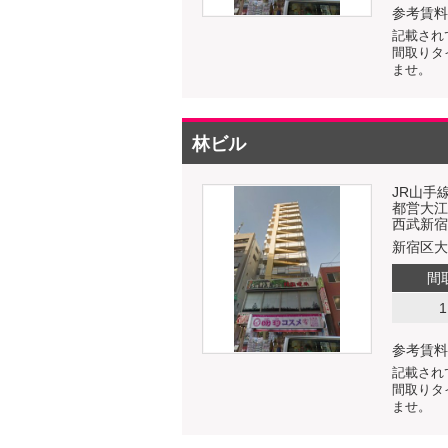
参考賃料
記載され
間取りタ
ませ。
林ビル
JR山手
都営大江
西武新宿
新宿区大久
間
1
参考賃料
記載され
間取りタ
ませ。