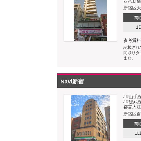
西武新宿
新宿区大久
間
1
参考賃料
記載され
間取りタ
ませ。
Navi新宿
JR山手
JR総武
都営大江
新宿区百人
間
1L