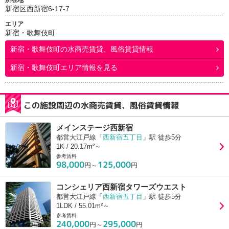
所在地
新宿区西新宿6-17-7
エリア
新宿・歌舞伎町
新宿・歌舞伎町
の水商売賃貸、風俗賃貸情報
新宿・歌舞伎町エリア情報を見る
この施設周辺の水商売賃貸、風俗賃貸情報
メインステージ西新宿
都営大江戸線「
西新宿五丁目
」駅 徒歩5分
1K / 20.17m²～
参考賃料
98,000
125,000
円～
円
コンシェリア西新宿タワーズウエスト
都営大江戸線「
西新宿五丁目
」駅 徒歩5分
1LDK / 55.01m²～
参考賃料
240,000
295,000
円～
円