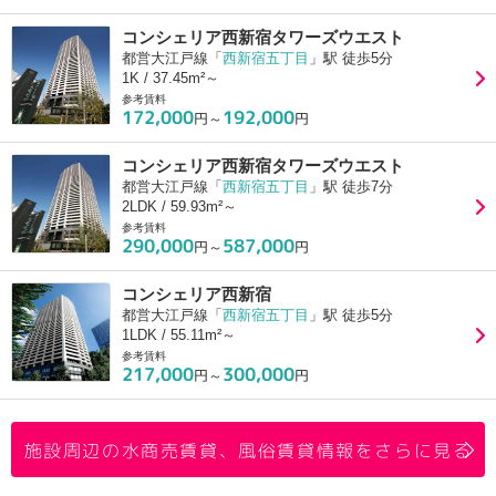
コンシェリア西新宿タワーズウエスト
都営大江戸線「
西新宿五丁目
」駅 徒歩5分
1K / 37.45m²～
参考賃料
172,000
192,000
円～
円
コンシェリア西新宿タワーズウエスト
都営大江戸線「
西新宿五丁目
」駅 徒歩7分
2LDK / 59.93m²～
参考賃料
290,000
587,000
円～
円
コンシェリア西新宿
都営大江戸線「
西新宿五丁目
」駅 徒歩5分
1LDK / 55.11m²～
参考賃料
217,000
300,000
円～
円
施設周辺の水商売賃貸、風俗賃貸情報をさらに見る