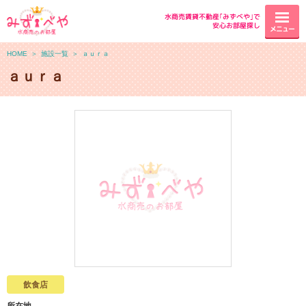
水商売賃貸不動産｢みずべや｣で
安心お部屋探し
メニュー
HOME
＞
施設一覧
＞
ａｕｒａ
ａｕｒａ
飲食店