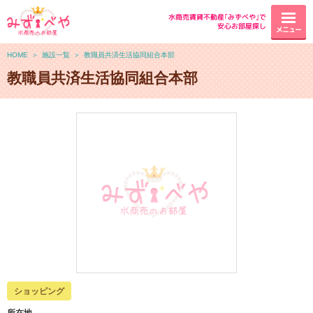
水商売賃貸不動産｢みずべや｣で
安心お部屋探し
メニュー
HOME
＞
施設一覧
＞
教職員共済生活協同組合本部
教職員共済生活協同組合本部
ショッピング