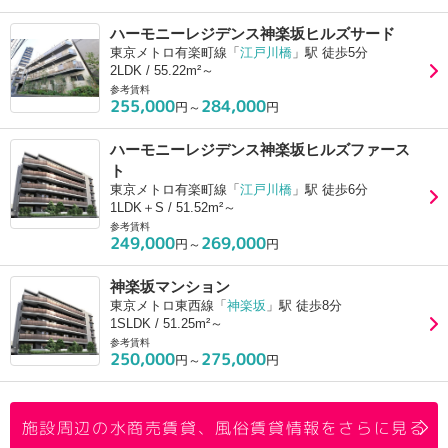
ハーモニーレジデンス神楽坂ヒルズサード
東京メトロ有楽町線「
江戸川橋
」駅 徒歩5分
2LDK / 55.22m²～
参考賃料
255,000
284,000
円～
円
ハーモニーレジデンス神楽坂ヒルズファース
ト
東京メトロ有楽町線「
江戸川橋
」駅 徒歩6分
1LDK＋S / 51.52m²～
参考賃料
249,000
269,000
円～
円
神楽坂マンション
東京メトロ東西線「
神楽坂
」駅 徒歩8分
1SLDK / 51.25m²～
参考賃料
250,000
275,000
円～
円
施設周辺の水商売賃貸、風俗賃貸情報をさらに見る