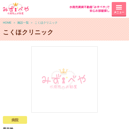
水商売賃貸不動産｢みずべや｣で
安心お部屋探し
メニュー
HOME
＞
施設一覧
＞
こくほクリニック
こくほクリニック
病院