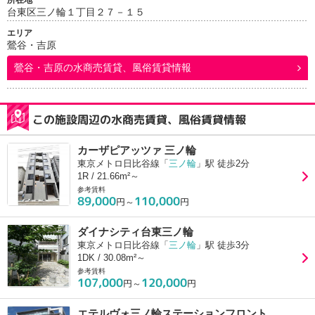
所在地
台東区三ノ輪１丁目２７－１５
エリア
鶯谷・吉原
鶯谷・吉原
の水商売賃貸、風俗賃貸情報
この施設周辺の水商売賃貸、風俗賃貸情報
カーザピアッツァ 三ノ輪
東京メトロ日比谷線「
三ノ輪
」駅 徒歩2分
1R / 21.66m²～
参考賃料
89,000
110,000
円～
円
ダイナシティ台東三ノ輪
東京メトロ日比谷線「
三ノ輪
」駅 徒歩3分
1DK / 30.08m²～
参考賃料
107,000
120,000
円～
円
エテルヴォ三ノ輪ステーションフロント