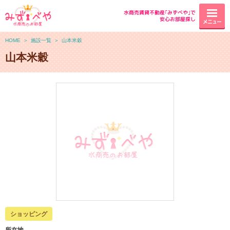
水商売賃貸不動産｢みずべや｣で
安心お部屋探し
メニュー
HOME
＞
施設一覧
＞
山本米穀
山本米穀
ショッピング