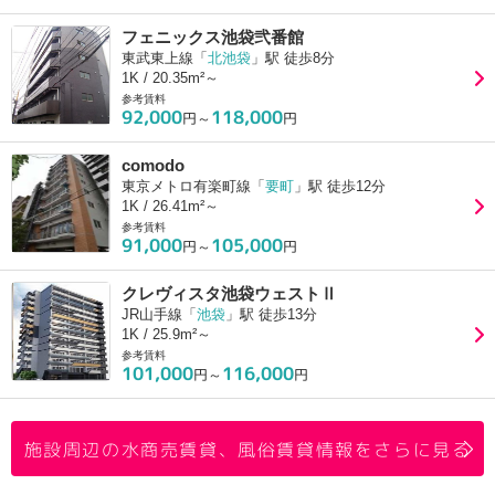
フェニックス池袋弐番館
東武東上線「
北池袋
」駅 徒歩8分
1K / 20.35m²～
参考賃料
92,000
118,000
円～
円
comodo
東京メトロ有楽町線「
要町
」駅 徒歩12分
1K / 26.41m²～
参考賃料
91,000
105,000
円～
円
クレヴィスタ池袋ウェストⅡ
JR山手線「
池袋
」駅 徒歩13分
1K / 25.9m²～
参考賃料
101,000
116,000
円～
円
施設周辺の水商売賃貸、風俗賃貸情報をさらに見る