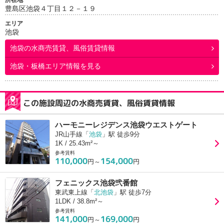
所在地
豊島区池袋４丁目１２－１９
エリア
池袋
池袋
の水商売賃貸、風俗賃貸情報
池袋・板橋エリア情報を見る
この施設周辺の水商売賃貸、風俗賃貸情報
ハーモニーレジデンス池袋ウエストゲート
JR山手線「
池袋
」駅 徒歩9分
1K / 25.43m²～
参考賃料
110,000
154,000
円～
円
フェニックス池袋弐番館
東武東上線「
北池袋
」駅 徒歩7分
1LDK / 38.8m²～
参考賃料
141,000
169,000
円～
円