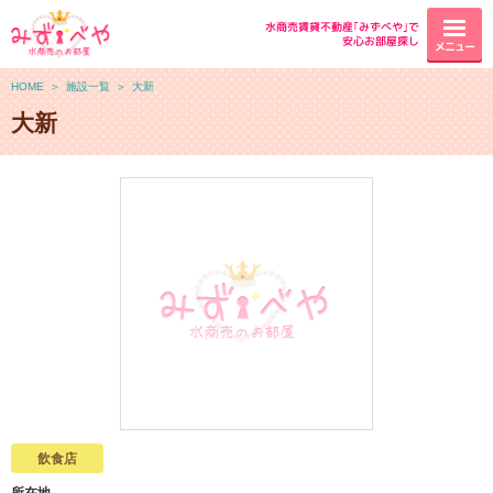
水商売賃貸不動産｢みずべや｣で
安心お部屋探し
メニュー
HOME
＞
施設一覧
＞
大新
大新
飲食店