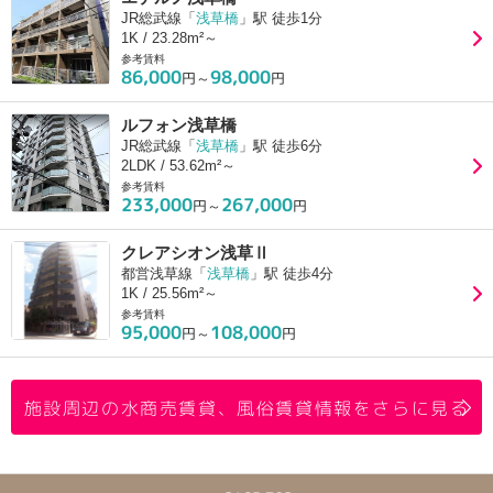
JR総武線「
浅草橋
」駅 徒歩1分
1K / 23.28m²～
参考賃料
86,000
98,000
円～
円
ルフォン浅草橋
JR総武線「
浅草橋
」駅 徒歩6分
2LDK / 53.62m²～
参考賃料
233,000
267,000
円～
円
クレアシオン浅草Ⅱ
都営浅草線「
浅草橋
」駅 徒歩4分
1K / 25.56m²～
参考賃料
95,000
108,000
円～
円
施設周辺の水商売賃貸、風俗賃貸情報をさらに見る