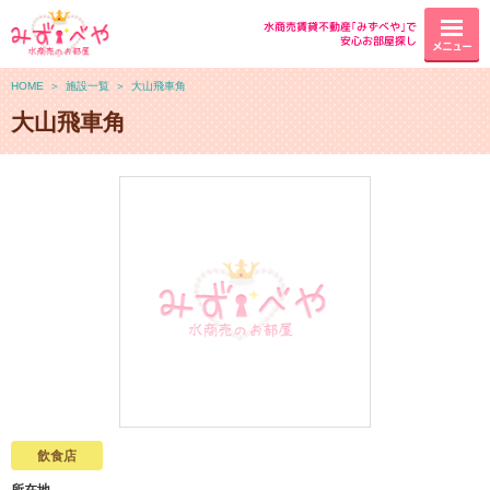
水商売賃貸不動産｢みずべや｣で
安心お部屋探し
メニュー
HOME
＞
施設一覧
＞
大山飛車角
大山飛車角
飲食店