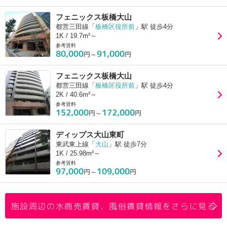
フェニックス板橋大山
都営三田線「
板橋区役所前
」駅 徒歩4分
1K / 19.7m²～
参考賃料
80,000
91,000
円～
円
フェニックス板橋大山
都営三田線「
板橋区役所前
」駅 徒歩4分
2K / 40.6m²～
参考賃料
152,000
172,000
円～
円
ディップス大山東町
東武東上線「
大山
」駅 徒歩7分
1K / 25.98m²～
参考賃料
97,000
109,000
円～
円
施設周辺の水商売賃貸、風俗賃貸情報をさらに見る