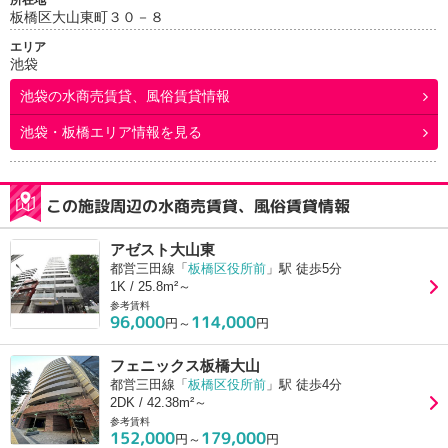
所在地
板橋区大山東町３０－８
エリア
池袋
池袋
の水商売賃貸、風俗賃貸情報
池袋・板橋エリア情報を見る
この施設周辺の水商売賃貸、風俗賃貸情報
アゼスト大山東
都営三田線「
板橋区役所前
」駅 徒歩5分
1K / 25.8m²～
参考賃料
96,000
114,000
円～
円
フェニックス板橋大山
都営三田線「
板橋区役所前
」駅 徒歩4分
2DK / 42.38m²～
参考賃料
152,000
179,000
円～
円