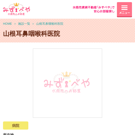
水商売賃貸不動産｢みずべや｣で
安心お部屋探し
メニュー
HOME
＞
施設一覧
＞
山根耳鼻咽喉科医院
山根耳鼻咽喉科医院
病院