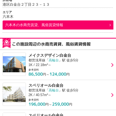
所在地
港区白金台２丁目２３－１３
エリア
六本木
六本木
の水商売賃貸、風俗賃貸情報
この施設周辺の水商売賃貸、風俗賃貸情報
メイクスデザイン白金台
都営浅草線「
高輪台
」駅 徒歩5分
1K / 22.18m²～
参考賃料
86,500
124,000
円～
円
スペリオール白金台
都営浅草線「
高輪台
」駅 徒歩5分
2K / 40.57m²～
参考賃料
196,000
259,000
円～
円
スペリオール白金台