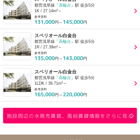
都営浅草線「
高輪台
」駅 徒歩5分
1K / 27.14m²～
参考賃料
131,000
145,000
円～
円
スペリオール白金台
都営浅草線「
高輪台
」駅 徒歩5分
1R / 27.39m²～
参考賃料
135,000
143,000
円～
円
スペリオール白金台
都営浅草線「
高輪台
」駅 徒歩5分
1LDK / 39.71m²～
参考賃料
165,000
220,000
円～
円
施設周辺の水商売賃貸、風俗賃貸情報をさらに見る