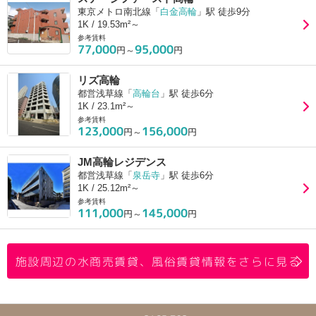
東京メトロ南北線「
白金高輪
」駅 徒歩9分
1K / 19.53m²～
参考賃料
77,000
95,000
円～
円
リズ高輪
都営浅草線「
高輪台
」駅 徒歩6分
1K / 23.1m²～
参考賃料
123,000
156,000
円～
円
JM高輪レジデンス
都営浅草線「
泉岳寺
」駅 徒歩6分
1K / 25.12m²～
参考賃料
111,000
145,000
円～
円
施設周辺の水商売賃貸、風俗賃貸情報をさらに見る