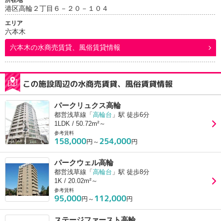
所在地
港区高輪２丁目６－２０－１０４
エリア
六本木
六本木
の水商売賃貸、風俗賃貸情報
この施設周辺の水商売賃貸、風俗賃貸情報
パークリュクス高輪
都営浅草線「
高輪台
」駅 徒歩6分
1LDK / 50.72m²～
参考賃料
158,000
254,000
円～
円
パークウェル高輪
都営浅草線「
高輪台
」駅 徒歩8分
1K / 20.02m²～
参考賃料
95,000
112,000
円～
円
ステージファースト高輪