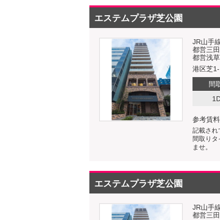
エステムプラザ芝公園
JR山手
都営三田
都営浅草
港区芝1-1
間
1
参考賃料
記載され
間取りタ
ませ。
エステムプラザ芝公園
JR山手
都営三田