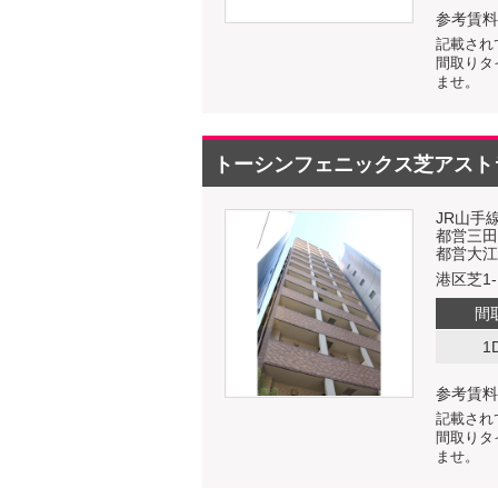
参考賃料
記載され
間取りタ
ませ。
トーシンフェニックス芝アスト
JR山手
都営三田
都営大江
港区芝1-1
間
1
参考賃料
記載され
間取りタ
ませ。