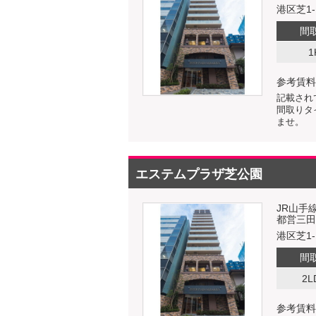
港区芝1-1
間
1
参考賃料
記載され
間取りタ
ませ。
エステムプラザ芝公園
JR山手
都営三田
港区芝1-1
間
2L
参考賃料