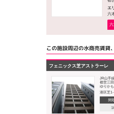
都
エ
六
六
この施設周辺の水商売賃貸
フェニックス芝アストラーレ
JR山手
都営三田
ゆりかも
港区芝1-1
間
1