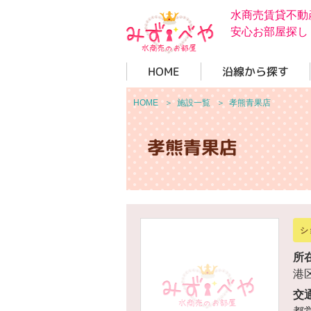
水商売賃貸不動
安心お部屋探し
HOME
沿線から探す
HOME
＞
施設一覧
＞
孝熊青果店
孝熊青果店
シ
所
港区
交