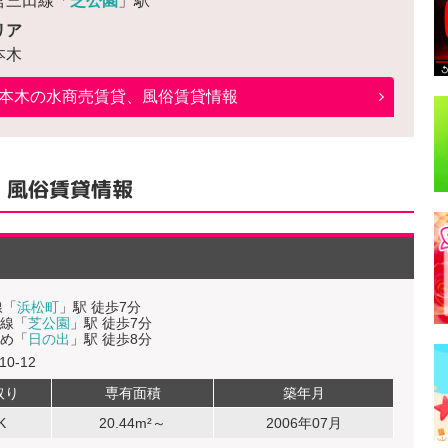
営三田線「
芝公園
」駅
リア
本木
本木
の水商売賃貸、風俗賃貸情報
、風俗賃貸情報
線「
浜松町
」駅 徒歩7分
線「
芝公園
」駅 徒歩7分
め「
日の出
」駅 徒歩8分
0-12
取り
専有面積
築年月
K
20.44m²～
2006年07月