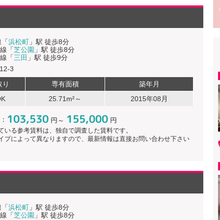
線「
浜松町
」駅 徒歩8分
線「
芝公園
」駅 徒歩8分
線「
三田
」駅 徒歩9分
2-3
取り
専有面積
築年月
DK
25.71m²～
2015年08月
103,530
155,000
：
円～
円
ている参考賃料は、独自で調査した賃料です。
イプによって異なりますので、最新情報は直接お問い合わせ下さい
線「
浜松町
」駅 徒歩8分
線「
芝公園
」駅 徒歩8分