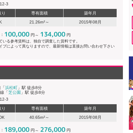
2-3
取り
専有面積
築年月
K
21.26m²～
2015年08月
100,000
134,000
：
円～
円
ている参考賃料は、独自で調査した賃料です。
イプによって異なりますので、最新情報は直接お問い合わせ下さい
線「
浜松町
」駅 徒歩8分
線「
芝公園
」駅 徒歩8分
2-3
取り
専有面積
築年月
DK
40.65m²～
2015年08月
189,000
276,000
：
円～
円