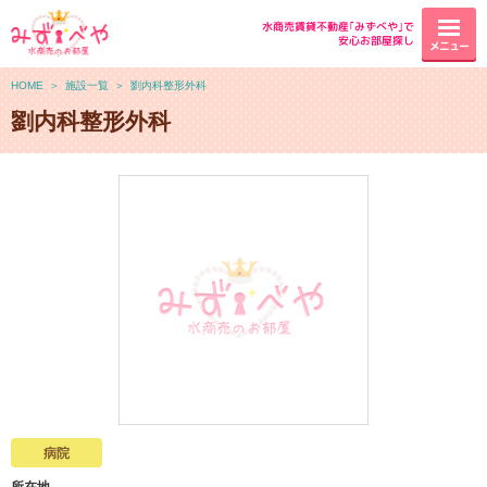
水商売賃貸不動産｢みずべや｣で
安心お部屋探し
メニュー
HOME
＞
施設一覧
＞
劉内科整形外科
劉内科整形外科
病院