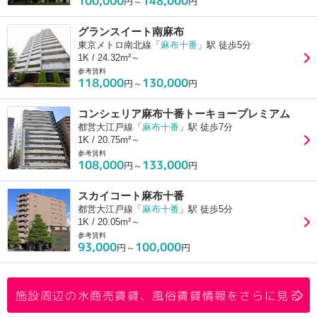
100,000
148,000
円～
円
グランスイート南麻布
東京メトロ南北線「
麻布十番
」駅 徒歩5分
1K / 24.32m²～
参考賃料
118,000
130,000
円～
円
コンシェリア麻布十番トーキョープレミアム
都営大江戸線「
麻布十番
」駅 徒歩7分
1K / 20.75m²～
参考賃料
108,000
133,000
円～
円
スカイコート麻布十番
都営大江戸線「
麻布十番
」駅 徒歩5分
1K / 20.05m²～
参考賃料
93,000
100,000
円～
円
施設周辺の水商売賃貸、風俗賃貸情報をさらに見る