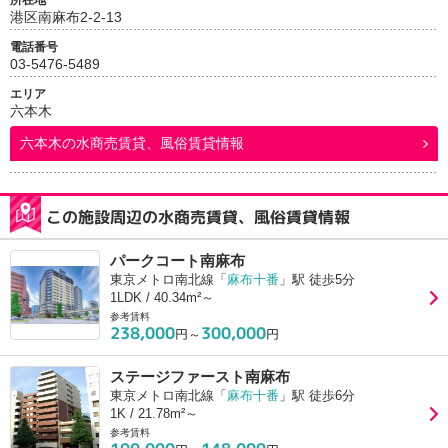
所在地
港区南麻布2-2-13
電話番号
03-5476-5489
エリア
六本木
六本木
の水商売賃貸、風俗賃貸情報
この施設周辺の水商売賃貸、風俗賃貸情報
パークコート南麻布
東京メトロ南北線「
麻布十番
」駅 徒歩5分
1LDK / 40.34m²～
参考賃料
238,000
300,000
円～
円
ステージファースト南麻布
東京メトロ南北線「
麻布十番
」駅 徒歩6分
1K / 21.78m²～
参考賃料