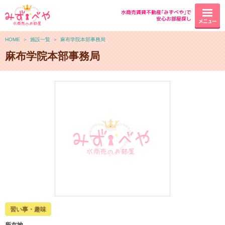
水商売賃貸不動産｢みずべや｣で
安心お部屋探し
メニュー
HOME
＞
施設一覧
＞
麻布学院本部事務局
麻布学院本部事務局
習い事・趣味