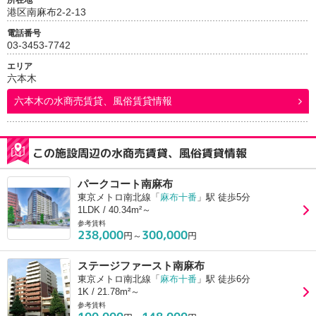
所在地
港区南麻布2-2-13
電話番号
03-3453-7742
エリア
六本木
六本木
の水商売賃貸、風俗賃貸情報
この施設周辺の水商売賃貸、風俗賃貸情報
パークコート南麻布
東京メトロ南北線「
麻布十番
」駅 徒歩5分
1LDK / 40.34m²～
参考賃料
238,000
300,000
円～
円
ステージファースト南麻布
東京メトロ南北線「
麻布十番
」駅 徒歩6分
1K / 21.78m²～
参考賃料