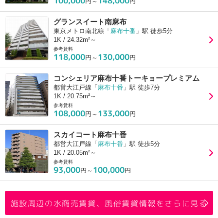
100,000
148,000
円～
円
グランスイート南麻布
東京メトロ南北線「
麻布十番
」駅 徒歩5分
1K / 24.32m²～
参考賃料
118,000
130,000
円～
円
コンシェリア麻布十番トーキョープレミアム
都営大江戸線「
麻布十番
」駅 徒歩7分
1K / 20.75m²～
参考賃料
108,000
133,000
円～
円
スカイコート麻布十番
都営大江戸線「
麻布十番
」駅 徒歩5分
1K / 20.05m²～
参考賃料
93,000
100,000
円～
円
施設周辺の水商売賃貸、風俗賃貸情報をさらに見る