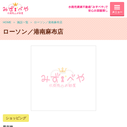
水商売賃貸不動産｢みずべや｣で
安心お部屋探し
メニュー
HOME
＞
施設一覧
＞
ローソン／港南麻布店
ローソン／港南麻布店
ショッピング