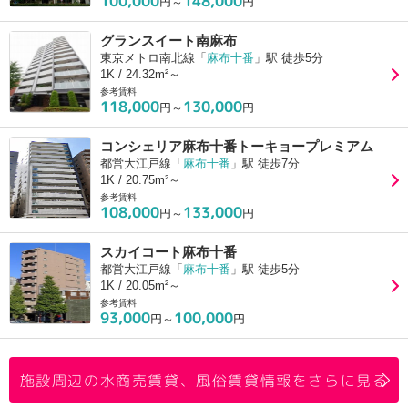
100,000
148,000
円～
円
グランスイート南麻布
東京メトロ南北線「
麻布十番
」駅 徒歩5分
1K / 24.32m²～
参考賃料
118,000
130,000
円～
円
コンシェリア麻布十番トーキョープレミアム
都営大江戸線「
麻布十番
」駅 徒歩7分
1K / 20.75m²～
参考賃料
108,000
133,000
円～
円
スカイコート麻布十番
都営大江戸線「
麻布十番
」駅 徒歩5分
1K / 20.05m²～
参考賃料
93,000
100,000
円～
円
施設周辺の水商売賃貸、風俗賃貸情報をさらに見る