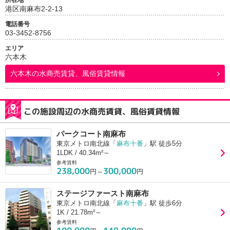
所在地
港区南麻布2-2-13
電話番号
03-3452-8756
エリア
六本木
六本木
の水商売賃貸、風俗賃貸情報
この施設周辺の水商売賃貸、風俗賃貸情報
パークコート南麻布
東京メトロ南北線「
麻布十番
」駅 徒歩5分
1LDK / 40.34m²～
参考賃料
238,000
300,000
円～
円
ステージファースト南麻布
東京メトロ南北線「
麻布十番
」駅 徒歩6分
1K / 21.78m²～
参考賃料