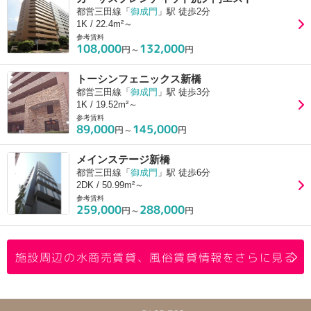
都営三田線「
御成門
」駅 徒歩2分
1K / 22.4m²～
参考賃料
108,000
132,000
円～
円
トーシンフェニックス新橋
都営三田線「
御成門
」駅 徒歩3分
1K / 19.52m²～
参考賃料
89,000
145,000
円～
円
メインステージ新橋
都営三田線「
御成門
」駅 徒歩6分
2DK / 50.99m²～
参考賃料
259,000
288,000
円～
円
施設周辺の水商売賃貸、風俗賃貸情報をさらに見る