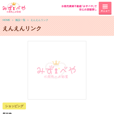
水商売賃貸不動産｢みずべや｣で
安心お部屋探し
メニュー
HOME
＞
施設一覧
＞
えんえんリンク
えんえんリンク
ショッピング