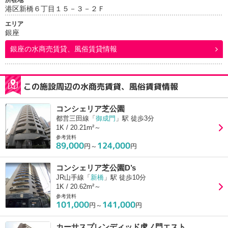
所在地
港区新橋６丁目１５－３－２Ｆ
エリア
銀座
銀座
の水商売賃貸、風俗賃貸情報
この施設周辺の水商売賃貸、風俗賃貸情報
コンシェリア芝公園
都営三田線「
御成門
」駅 徒歩3分
1K / 20.21m²～
参考賃料
89,000
124,000
円～
円
コンシェリア芝公園D’s
JR山手線「
新橋
」駅 徒歩10分
1K / 20.62m²～
参考賃料
101,000
141,000
円～
円
カーサスプレンディッド虎ノ門エスト