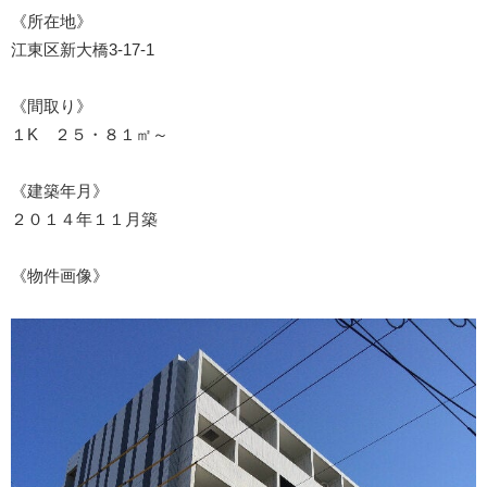
《所在地》
江東区新大橋3-17-1
《間取り》
１K ２５・８１㎡～
《建築年月》
２０１４年１１月築
《物件画像》