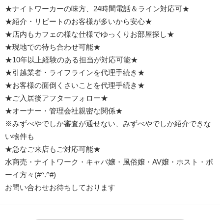
★ナイトワーカーの味方、24時間電話＆ライン対応可★
★紹介・リピートのお客様が多いから安心★
★店内もカフェの様な仕様でゆっくりお部屋探し★
★現地での待ち合わせ可能★
★10年以上経験のある担当が対応可能★
★引越業者・ライフラインを代理手続き★
★お客様の面倒くさいことを代理手続き★
★ご入居後アフターフォロー★
★オーナー・管理会社親密な関係★
※みずべやでしか審査が通せない、みずべやでしか紹介できな
い物件も
★急なご来店もご対応可能★
水商売・ナイトワーク・キャバ嬢・風俗嬢・AV嬢・ホスト・ボ
ーイ方々(#^.^#)
お問い合わせお待ちしております