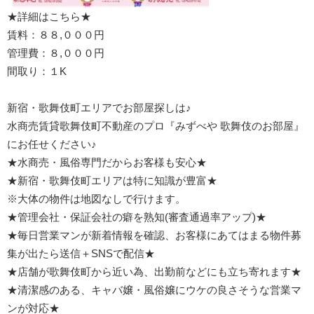
★詳細はこちら★
賃料：８８,０００円
管理費：８,０００円
間取り：１K
新宿・歌舞伎町エリアでお部屋探しは♪
水商売賃貸歌舞伎町不動産のプロ『みずべや 歌舞伎のお部屋』
にお任せください♪
★水商売・風俗専門だからお客様も安心★
★新宿・歌舞伎町エリアは特に知識が豊富★
※大体の物件は地図なしで行けます。
★管理会社・保証会社の癖を熟知(審査通過率アップ)★
★毎日営業マンが新着情報を確認、お客様にあてはまる物件募
集が出たら送信＋SNSで配信★
★店舗が歌舞伎町から近い為、出勤前などにも立ち寄れます★
★清潔感のある、キャバ嬢・風俗嬢にウケの良さそうな営業マ
ンが対応★