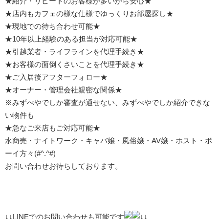
★紹介・リピートのお客様が多いから安心★
★店内もカフェの様な仕様でゆっくりお部屋探し★
★現地での待ち合わせ可能★
★10年以上経験のある担当が対応可能★
★引越業者・ライフラインを代理手続き★
★お客様の面倒くさいことを代理手続き★
★ご入居後アフターフォロー★
★オーナー・管理会社親密な関係★
※みずべやでしか審査が通せない、みずべやでしか紹介できな
い物件も
★急なご来店もご対応可能★
水商売・ナイトワーク・キャバ嬢・風俗嬢・AV嬢・ホスト・ボ
ーイ方々(#^.^#)
お問い合わせお待ちしております。
↓↓LINEでのお問い合わせも可能です
↓↓