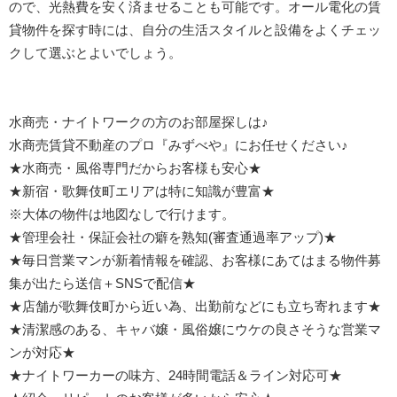
ので、光熱費を安く済ませることも可能です。オール電化の賃
貸物件を探す時には、自分の生活スタイルと設備をよくチェッ
クして選ぶとよいでしょう。
水商売・ナイトワークの方のお部屋探しは♪
水商売賃貸不動産のプロ『みずべや』にお任せください♪
★水商売・風俗専門だからお客様も安心★
★新宿・歌舞伎町エリアは特に知識が豊富★
※大体の物件は地図なしで行けます。
★管理会社・保証会社の癖を熟知(審査通過率アップ)★
★毎日営業マンが新着情報を確認、お客様にあてはまる物件募
集が出たら送信＋SNSで配信★
★店舗が歌舞伎町から近い為、出勤前などにも立ち寄れます★
★清潔感のある、キャバ嬢・風俗嬢にウケの良さそうな営業マ
ンが対応★
★ナイトワーカーの味方、24時間電話＆ライン対応可★