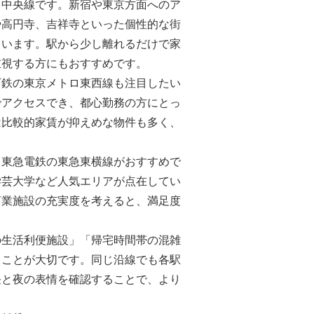
る
中央線
です。新宿や東京方面へのア
や高円寺、吉祥寺といった個性的な街
ています。駅から少し離れるだけで家
重視する方にもおすすめです。
下鉄
の
東京メトロ東西線
も注目したい
でアクセスでき、都心勤務の方にとっ
は比較的家賃が抑えめな物件も多く、
、
東急電鉄
の
東急東横線
がおすすめで
学芸大学など人気エリアが点在してい
商業施設の充実度を考えると、満足度
の生活利便施設」「帰宅時間帯の混雑
ることが大切です。同じ沿線でも各駅
昼と夜の表情を確認することで、より