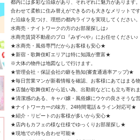
都内には多彩な沿線があり、それぞれに魅力があります
合わせて柔軟に住み替えができるのも大きなメリットで
た沿線を見つけ、理想の都内ライフを実現してください
水商売・ナイトワークの方のお部屋探しは♪
水商売賃貸不動産のプロ『みずべや』にお任せください♪
★水商売・風俗専門だからお客様も安心★
★新宿・歌舞伎町エリアは特に知識が豊富★
※大体の物件は地図なしで行けます。
★管理会社・保証会社の癖を熟知(審査通過率アップ)★
★毎日営業マンが新着情報を確認、お客様にあてはまる物
★店舗が歌舞伎町から近い為、出勤前などにも立ち寄れ
★清潔感のある、キャバ嬢・風俗嬢にウケの良さそうな
★ナイトワーカーの味方、24時間電話＆ライン対応可★
★紹介・リピートのお客様が多いから安心★
★店内もカフェの様な仕様でゆっくりお部屋探し★
★現地での待ち合わせ可能★