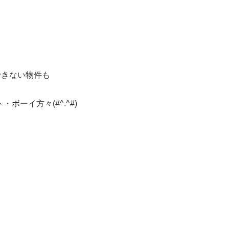
できない物件も
ーイ方々(#^.^#)