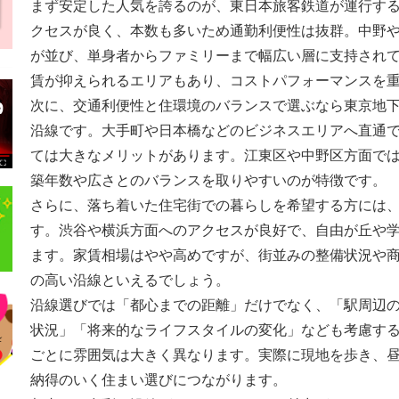
まず安定した人気を誇るのが、
東日本旅客鉄道
が運行す
クセスが良く、本数も多いため通勤利便性は抜群。中野
が並び、単身者からファミリーまで幅広い層に支持され
賃が抑えられるエリアもあり、コストパフォーマンスを
次に、交通利便性と住環境のバランスで選ぶなら
東京地
沿線です。大手町や日本橋などのビジネスエリアへ直通
ては大きなメリットがあります。江東区や中野区方面で
築年数や広さとのバランスを取りやすいのが特徴です。
さらに、落ち着いた住宅街での暮らしを希望する方には
す。渋谷や横浜方面へのアクセスが良好で、自由が丘や
ます。家賃相場はやや高めですが、街並みの整備状況や
の高い沿線といえるでしょう。
沿線選びでは「都心までの距離」だけでなく、「駅周辺
状況」「将来的なライフスタイルの変化」なども考慮す
ごとに雰囲気は大きく異なります。実際に現地を歩き、
納得のいく住まい選びにつながります。