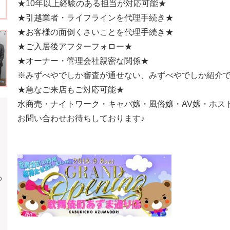
★10年以上経験のある担当が対応可能★
★引越業者・ライフラインを代理手続き★
★お客様の面倒くさいことを代理手続き★
★ご入居後アフターフォロー★
★オーナー・管理会社親密な関係★
※みずべやでしか審査が通せない、みずべやでしか紹介
★急なご来店もご対応可能★
水商売・ナイトワーク・キャバ嬢・風俗嬢・AV嬢・ホスト・ボ
お問い合わせお待ちしております♪
わ