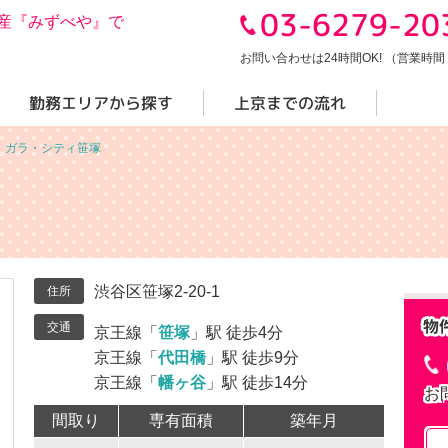
03-6279-20
産『みずべや』で
お問い合わせは24時間OK! （営業時間 10
勤務エリアから探す
上京までの流れ
＞
ガラ・シティ笹塚
渋谷区笹塚2-20-1
住所
交通
京王線「
笹塚
」駅 徒歩4分
京王線「
代田橋
」駅 徒歩9分
京王線「
幡ヶ谷
」駅 徒歩14分
お
間取り
専有面積
築年月