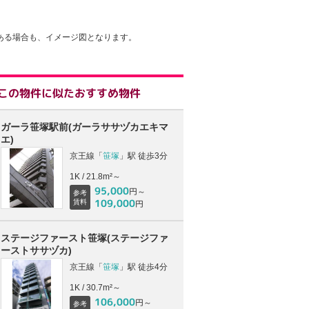
ある場合も、イメージ図となります。
この物件に似たおすすめ物件
ガーラ笹塚駅前(ガーラササヅカエキマ
エ)
京王線「
笹塚
」駅 徒歩3分
1K / 21.8m²～
95,000
円～
参考
109,000
賃料
円
ステージファースト笹塚(ステージファ
ーストササヅカ)
京王線「
笹塚
」駅 徒歩4分
1K / 30.7m²～
106,000
円～
参考