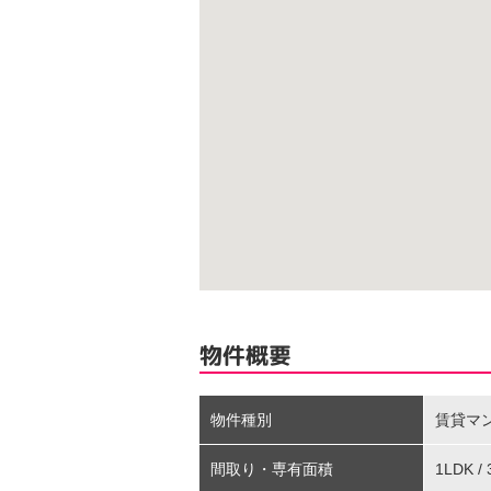
物件概要
物件種別
賃貸マ
間取り・専有面積
1LDK /