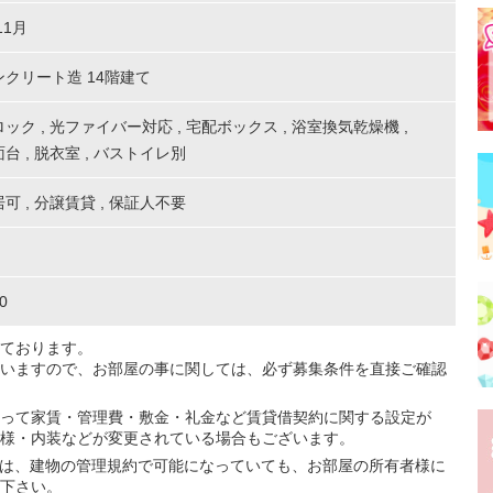
11月
クリート造 14階建て
ロック
,
光ファイバー対応
,
宅配ボックス
,
浴室換気乾燥機
,
面台
,
脱衣室
,
バストイレ別
居可
,
分譲賃貸
,
保証人不要
0
ております。
いますので、お部屋の事に関しては、必ず募集条件を直接ご確認
って家賃・管理費・敷金・礼金など賃貸借契約に関する設定が
様・内装などが変更されている場合もございます。
ては、建物の管理規約で可能になっていても、お部屋の所有者様に
下さい。