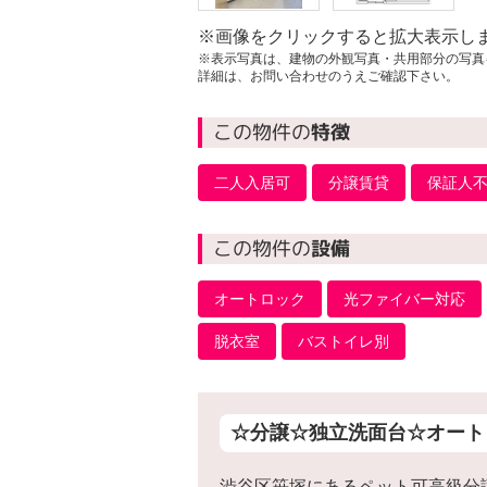
※画像をクリックすると拡大表示し
※表示写真は、建物の外観写真・共用部分の写真
詳細は、お問い合わせのうえご確認下さい。
この物件の
特徴
二人入居可
分譲賃貸
保証人
この物件の
設備
オートロック
光ファイバー対応
脱衣室
バストイレ別
☆分譲☆独立洗面台☆オート
渋谷区笹塚にあるペット可高級分