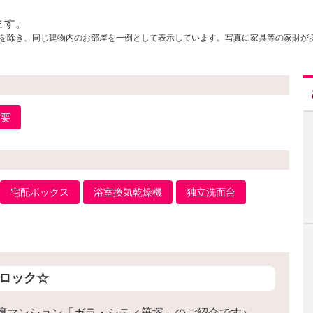
ます。
を除き、同じ建物内のお部屋を一例として表示しています。写真に家具等の家財が
不要
宅配ボックス
浴室換気乾燥機
独立洗面台
ロック☆
譲マンション「ガラ・シティ笹塚」のご紹介です♪