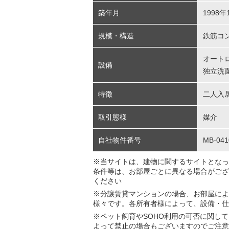
築年月
1998年
規模・構造
鉄筋コン
オート
設備
独立洗
特徴
二人入
取引態様
媒介
自社物件番号
MB-041
※当サイトは、建物に関するサイトとなっ
条件等は、お部屋ごとに異なる場合がござ
ください
※分譲賃貸マンションの場合、お部屋によ
様々です。各所有者様によって、設備・仕
※ペット飼育やSOHO利用の可否に関し
よって禁止の場合もございますのでご注意