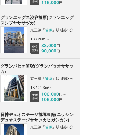
118,000
賃料
円
グランエッグス渋谷笹原(グランエッグ
スシブヤササヅカ)
京王線「
笹塚
」駅 徒歩5分
1R / 20m²～
88,000
円～
参考
90,000
賃料
円
グランパセオ笹塚(グランパセオササツ
カ)
京王線「
笹塚
」駅 徒歩3分
1K / 21.3m²～
100,000
円～
参考
108,000
賃料
円
日神デュオステージ笹塚東館(ニッシン
デュオステージササツカヒガシカン)
京王線「
笹塚
」駅 徒歩3分