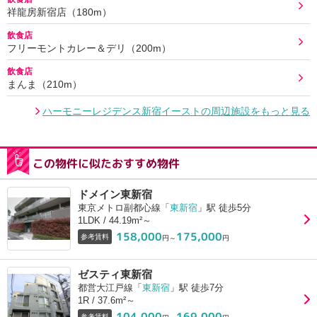
祥龍房新宿店（180m）
飲食店
フリーモントカレー＆デリ（200m）
飲食店
まんま（210m）
ハーモニーレジデンス新宿イーストの周辺施設をもっと見る
この物件に似たおすすめ物件
ドメイン東新宿
東京メトロ副都心線「
東新宿
」駅 徒歩5分
1LDK / 44.19m²～
158,000
175,000
参考賃料
円～
円
ゼスティ東新宿
都営大江戸線「
東新宿
」駅 徒歩7分
1R / 37.6m²～
104,000
169,000
参考賃料