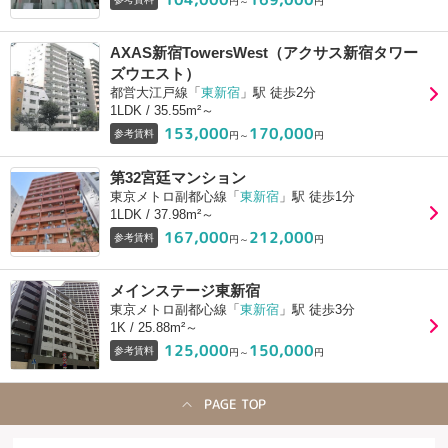
円～
円
AXAS新宿TowersWest（アクサス新宿タワー
ズウエスト）
都営大江戸線「
東新宿
」駅 徒歩2分
1LDK / 35.55m²～
153,000
170,000
参考賃料
円～
円
第32宮廷マンション
東京メトロ副都心線「
東新宿
」駅 徒歩1分
1LDK / 37.98m²～
167,000
212,000
参考賃料
円～
円
メインステージ東新宿
東京メトロ副都心線「
東新宿
」駅 徒歩3分
1K / 25.88m²～
125,000
150,000
参考賃料
円～
円
PAGE TOP