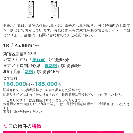
※表示写真は、建物の外観写真・共用部分の写真を除き、同じ建物内のお部屋
を一例として表示しています。写真に家具等の家財がある場合も、イメージ図
となります。詳細は、お問い合わせのうえご確認下さい。
1K / 25.96m²～
新宿区新宿6-22-6
都営大江戸線「
東新宿
」駅 徒歩3分
東京メトロ副都心線「
東新宿
」駅 徒歩3分
JR山手線「
新宿
」駅 徒歩15分
参考賃料
160,000
185,000
円～
円
記載されている参考賃料は、独自で調査した賃料です。
間取りタイプによって異なりますので、最新情報は直接お問い合わせ下さいませ。
※こちらのサイトは建物紹介サイトとなっております。
お部屋の空室や詳しいご内容に関しては、最新情報を確認の上ご説明させていただき
ます。
直接お問い合わせください。
この物件の
特徴