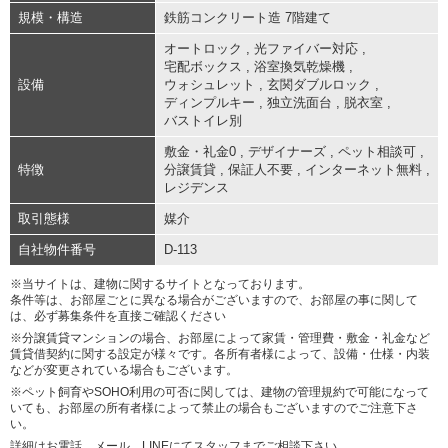
規模・構造
鉄筋コンクリート造 7階建て
オートロック
,
光ファイバー対応
,
宅配ボックス
,
浴室換気乾燥機
,
設備
ウォシュレット
,
玄関ダブルロック
,
ディンプルキー
,
独立洗面台
,
脱衣室
,
バストイレ別
敷金・礼金0
,
デザイナーズ
,
ペット相談可
,
特徴
分譲賃貸
,
保証人不要
,
インターネット無料
,
レジデンス
取引態様
媒介
自社物件番号
D-113
※当サイトは、建物に関するサイトとなっております。
条件等は、お部屋ごとに異なる場合がございますので、お部屋の事に関して
は、必ず募集条件を直接ご確認ください
※分譲賃貸マンションの場合、お部屋によって家賃・管理費・敷金・礼金など
賃貸借契約に関する設定が様々です。各所有者様によって、設備・仕様・内装
などが変更されている場合もございます。
※ペット飼育やSOHO利用の可否に関しては、建物の管理規約で可能になって
いても、お部屋の所有者様によって禁止の場合もございますのでご注意下さ
い。
詳細はお電話、メール、LINEにてスタッフまでご相談下さい。