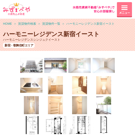
水商売賃貸不動産｢みずべや｣で
安心お部屋探し
メニュー
HOME
＞
賃貸物件検索
＞
賃貸物件一覧
＞
ハーモニーレジデンス新宿イースト
ハーモニーレジデンス新宿イースト
ハーモニーレジデンスシンジュクイースト
新宿・歌舞伎町エリア