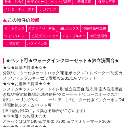
敷金・礼金0
デザイナーズ
ペット相談可
分譲賃貸
保証人不要
インターネット無料
レジデンス
この物件の
設備
オートロック
光ファイバー対応
宅配ボックス
浴室換気乾燥機
ウォシュレット
玄関ダブルロック
ディンプルキー
独立洗面台
脱衣室
バストイレ別
★ペット可★ウォークインクローゼット★独立洗面台★
★☆★建物の特徴★☆★
分譲/モニター付きオートロック/宅配ボックス/エレベーター/防犯カ
メラ/ディンプルキー/ゴミ置場/CS/BS/CATVアンテナ
★☆★お部屋の特徴★☆★
システムキッチン/バス・トイレ別/独立洗面台/脱衣所/室内洗濯機置
き場/浴室乾燥機/温水洗浄便座/クローゼット/シューズボックス/照
明/フローリング/バルコニー/エアコン/モニター付きインターホン/24
時間換気システム/ペット可
(※上記は部屋により異なる場合がございます)
★☆★近くのお店★☆★
どらっぐぱぱす140ｍ/マルエツ200ｍ/ファミリーマート300ｍ
★☆★近くの道路★☆★