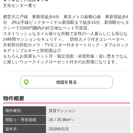
文化センター通り
都営大江戸線 東新宿徒歩4分 東京メトロ副都心線 東新宿徒歩4
分 JR山手線ビックターミナル新宿駅まで徒歩15分、新宿駅からタ
クシーで1000円圏内の好立地なペット可賃貸。
スタイリッシュなタイル張りな外観で女性の一人暮らしにも安心な
24時間マンションセキュリティ。 防犯カメラ付きエレベーター、
共有部分防犯カメラ・TVモニター付きオートロック・ダブルロック
＆ディンプルキーと防犯面は◎
もちろんお部屋もペット可・独立洗面・浴室乾燥・追い焚きでなん
と嬉しいウォークインクローゼット付きのお部屋になります。
地図を見る
物件概要
物件種別
賃貸マンション
間取り・専有面積
1K / 25.96m²～
築年月
2018年01月