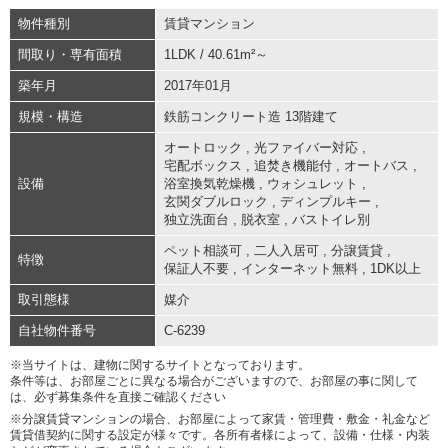
物件種別
賃貸マンション
間取り・専有面積
1LDK / 40.61m²～
築年月
2017年01月
規模・構造
鉄筋コンクリート造 13階建て
オートロック
,
光ファイバー対応
,
宅配ボックス
,
追焚き機能付
,
オートバス
,
設備
浴室換気乾燥機
,
ウォシュレット
,
玄関ダブルロック
,
ディンプルキー
,
独立洗面台
,
脱衣室
,
バストイレ別
ペット相談可
,
二人入居可
,
分譲賃貸
,
特徴
保証人不要
,
インターネット無料
,
1DK以上
取引態様
媒介
自社物件番号
C-6239
※当サイトは、建物に関するサイトとなっております。
条件等は、お部屋ごとに異なる場合がございますので、お部屋の事に関して
は、必ず募集条件を直接ご確認ください
※分譲賃貸マンションの場合、お部屋によって家賃・管理費・敷金・礼金など
賃貸借契約に関する設定が様々です。各所有者様によって、設備・仕様・内装