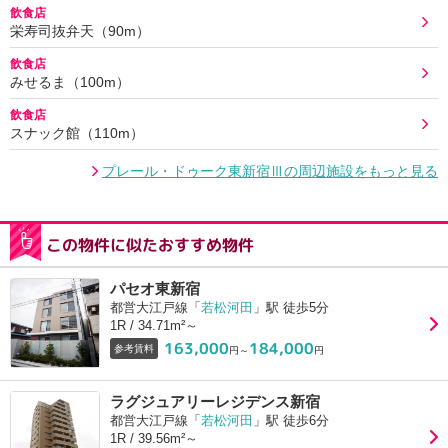
飲食店
栄寿司抜弁天（90m）
飲食店
みせるま（100m）
飲食店
スナック館（110m）
プレール・ドゥーク東新宿Ⅲの周辺施設をもっと見る
この物件に似たおすすめ物件
パセオ東新宿
都営大江戸線「
若松河田
」駅 徒歩5分
1R / 34.71m²～
163,000
184,000
参考賃料
円～
円
ラグジュアリーレジデンス新宿
都営大江戸線「
若松河田
」駅 徒歩6分
1R / 39.56m²～