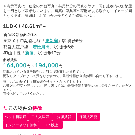
※表示写真は、建物の外観写真・共用部分の写真を除き、同じ建物内のお部屋
を一例として表示しています。写真に家具等の家財がある場合も、イメージ図
となります。詳細は、お問い合わせのうえご確認下さい。
1LDK / 40.61m²～
新宿区新宿6-20-8
東京メトロ副都心線「
東新宿
」駅 徒歩6分
都営大江戸線「
若松河田
」駅 徒歩6分
JR山手線「
新宿
」駅 徒歩17分
参考賃料
164,000
194,000
円～
円
記載されている参考賃料は、独自で調査した賃料です。
間取りタイプによって異なりますので、最新情報は直接お問い合わせ下さいませ。
※こちらのサイトは建物紹介サイトとなっております。
お部屋の空室や詳しいご内容に関しては、最新情報を確認の上ご説明させていただき
ます。
直接お問い合わせください。
この物件の
特徴
ペット相談可
二人入居可
分譲賃貸
保証人不要
インターネット無料
1DK以上