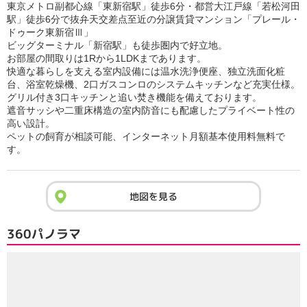
東京メトロ副都心線「東新宿駅」徒歩6分・都営大江戸線「若松河田
駅」徒歩6分で抜弁天交差点至近の分譲賃貸マンション「プレール・
ドゥーク東新宿Ⅲ」
ビッグターミナル「新宿駅」も徒歩圏内で好立地。
お部屋の間取りは1Rから1LDKまであります。
快適な暮らしを支える室内設備には温水洗浄便座、独立洗面化粧
台、浴室乾燥機、2口ガスコンロのシステムキッチンなど充実仕様。
グリル付き3口キッチンと追い焚き機能を備えております。
遮音サッシや二重床構造の室内防音にも配慮したプライベート性の
高い設計。
ペットの飼育が相談可能、インターネット月額基本使用料無料で
す。
地図を見る
360パノラマ