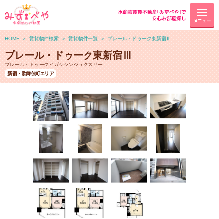
水商売賃貸不動産｢みずべや｣で
安心お部屋探し
メニュー
HOME
＞
賃貸物件検索
＞
賃貸物件一覧
＞
プレール・ドゥーク東新宿Ⅲ
プレール・ドゥーク東新宿Ⅲ
プレール・ドゥークヒガシシンジュクスリー
新宿・歌舞伎町エリア