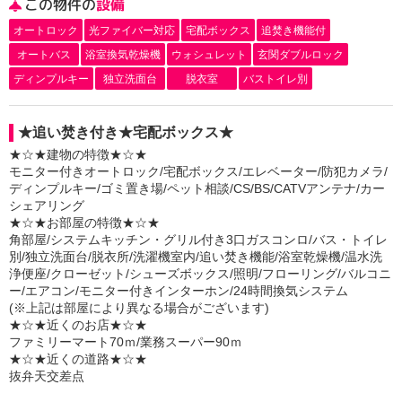
この物件の
設備
オートロック
光ファイバー対応
宅配ボックス
追焚き機能付
オートバス
浴室換気乾燥機
ウォシュレット
玄関ダブルロック
ディンプルキー
独立洗面台
脱衣室
バストイレ別
★追い焚き付き★宅配ボックス★
★☆★建物の特徴★☆★
モニター付きオートロック/宅配ボックス/エレベーター/防犯カメラ/
ディンプルキー/ゴミ置き場/ペット相談/CS/BS/CATVアンテナ/カー
シェアリング
★☆★お部屋の特徴★☆★
角部屋/システムキッチン・グリル付き3口ガスコンロ/バス・トイレ
別/独立洗面台/脱衣所/洗濯機室内/追い焚き機能/浴室乾燥機/温水洗
浄便座/クローゼット/シューズボックス/照明/フローリング/バルコニ
ー/エアコン/モニター付きインターホン/24時間換気システム
(※上記は部屋により異なる場合がございます)
★☆★近くのお店★☆★
ファミリーマート70ｍ/業務スーパー90ｍ
★☆★近くの道路★☆★
抜弁天交差点