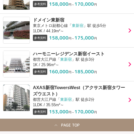
158,000
170,000
参考賃料
円～
円
ドメイン東新宿
東京メトロ副都心線「
東新宿
」駅 徒歩5分
1LDK / 44.19m²～
158,000
175,000
参考賃料
円～
円
ハーモニーレジデンス新宿イースト
都営大江戸線「
東新宿
」駅 徒歩3分
1K / 25.96m²～
160,000
185,000
参考賃料
円～
円
AXAS新宿TowersWest（アクサス新宿タワー
ズウエスト）
都営大江戸線「
東新宿
」駅 徒歩2分
1LDK / 35.55m²～
153,000
170,000
参考賃料
円～
円
PAGE TOP