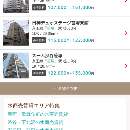
1R / 36.75m²～
107,000
151,000
参考賃料
円～
円
日神デュオステージ笹塚東館
京王線「
笹塚
」駅 徒歩3分
1DK / 29.05m²～
115,000
122,000
参考賃料
円～
円
ズーム渋谷笹塚
京王線「
笹塚
」駅 徒歩9分
1K / 28.7m²～
122,000
135,000
参考賃料
円～
円
PAGE TOP
水商売賃貸エリア特集
新宿・歌舞伎町の水商売賃貸
渋谷・下北沢の水商売賃貸