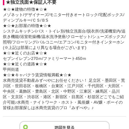
★独立洗面★保証人不要
★☆★建物の特徴★☆★
メゾネット/デザイナーズ/モニター付きオートロック/宅配ボックス/
ディンプルキー/ＣＳ/ＢS
★☆★お部屋の特徴★☆★
システムキッチン/バス・トイレ別/独立洗面台/脱衣所/洗濯機室内/追
炊き機能/浴室乾燥機/温水洗浄便座/クローゼット/シューズボックス/
照明/フローリング/バルコニー/エアコン/モニター付きインターホン
(※上記は部屋により異なる場合がございます)
★☆★近くのお店★☆★
セブンイレブン270ｍ/ファミリーマート450ｍ
★☆★近くの道路★☆★
甲州街道
★☆★キャバクラ賃貸情報満載★☆★
水商売賃貸不動産みずべやにお任せください！ 足立区・墨田区・荒
川区・世田谷区・板橋区・台東区・江戸川区・千代田区・大田区・
中央区・葛飾区・豊島区・北区・中野区・江東区・練馬区・品川
区・文京区・渋谷区・港区・新宿区・目黒区・杉並区どこでもご紹
介可能♪水商売・ナイトワーク・ホスト・風俗嬢・AV嬢・ボーイの
皆様お部屋探しは水商売賃貸のプロ『みずべや』♪
地図を見る