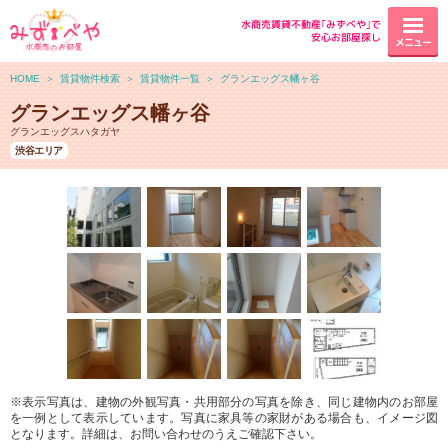
水商売賃貸不動産｢みずべや｣で
安心お部屋探し
メニュー
HOME
＞
賃貸物件検索
＞
賃貸物件一覧
＞
グランエッグス幡ヶ谷
グランエッグス幡ヶ谷
グランエッグスハタガヤ
渋谷エリア
※表示写真は、建物の外観写真・共用部分の写真を除き、同じ建物内のお部屋
を一例として表示しています。写真に家具等の家財がある場合も、イメージ図
となります。詳細は、お問い合わせのうえご確認下さい。