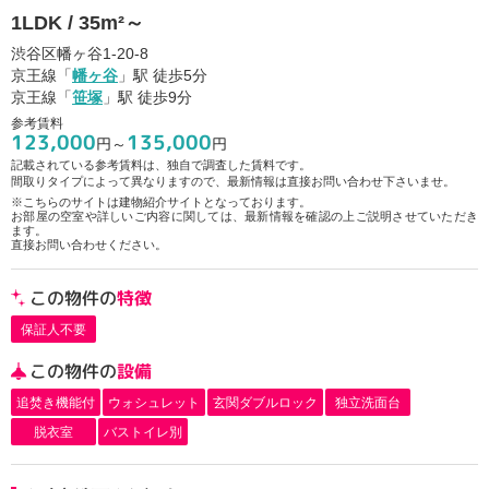
1LDK / 35m²～
渋谷区幡ヶ谷1-20-8
京王線「
幡ヶ谷
」駅 徒歩5分
京王線「
笹塚
」駅 徒歩9分
参考賃料
123,000
135,000
円～
円
記載されている参考賃料は、独自で調査した賃料です。
間取りタイプによって異なりますので、最新情報は直接お問い合わせ下さいませ。
※こちらのサイトは建物紹介サイトとなっております。
お部屋の空室や詳しいご内容に関しては、最新情報を確認の上ご説明させていただき
ます。
直接お問い合わせください。
この物件の
特徴
保証人不要
この物件の
設備
追焚き機能付
ウォシュレット
玄関ダブルロック
独立洗面台
脱衣室
バストイレ別