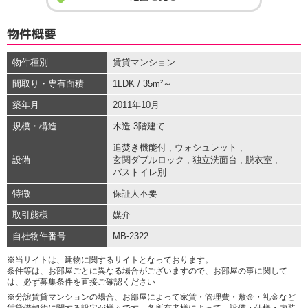
物件概要
物件種別
賃貸マンション
間取り・専有面積
1LDK / 35m²～
築年月
2011年10月
規模・構造
木造 3階建て
追焚き機能付
,
ウォシュレット
,
設備
玄関ダブルロック
,
独立洗面台
,
脱衣室
,
バストイレ別
特徴
保証人不要
取引態様
媒介
自社物件番号
MB-2322
※当サイトは、建物に関するサイトとなっております。
条件等は、お部屋ごとに異なる場合がございますので、お部屋の事に関して
は、必ず募集条件を直接ご確認ください
※分譲賃貸マンションの場合、お部屋によって家賃・管理費・敷金・礼金など