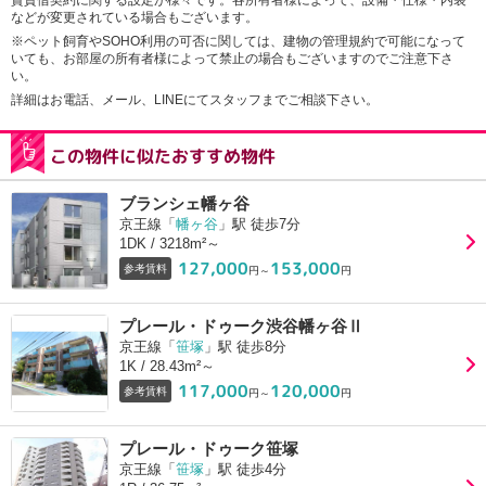
賃貸借契約に関する設定が様々です。各所有者様によって、設備・仕様・内装
などが変更されている場合もございます。
※ペット飼育やSOHO利用の可否に関しては、建物の管理規約で可能になって
いても、お部屋の所有者様によって禁止の場合もございますのでご注意下さ
い。
詳細はお電話、メール、LINEにてスタッフまでご相談下さい。
この物件に似たおすすめ物件
ブランシェ幡ヶ谷
京王線「
幡ヶ谷
」駅 徒歩7分
1DK / 3218m²～
127,000
153,000
参考賃料
円～
円
プレール・ドゥーク渋谷幡ヶ谷Ⅱ
京王線「
笹塚
」駅 徒歩8分
1K / 28.43m²～
117,000
120,000
参考賃料
円～
円
プレール・ドゥーク笹塚
京王線「
笹塚
」駅 徒歩4分