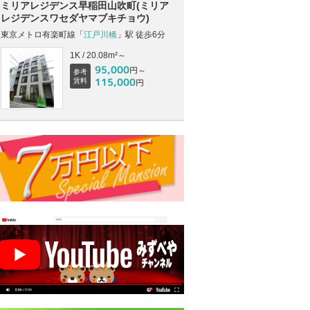
ミリアレジデンス早稲田山吹町(ミリア
レジデンスワセダヤマブキチョウ)
東京メトロ有楽町線「
江戸川橋
」駅 徒歩6分
1K / 20.08m²～
95,000
円～
参考
115,000
賃料
円