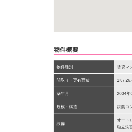
物件概要
物件種別
賃貸マ
間取り・専有面積
1K / 2
築年月
2004年
規模・構造
鉄筋コ
オート
設備
独立洗