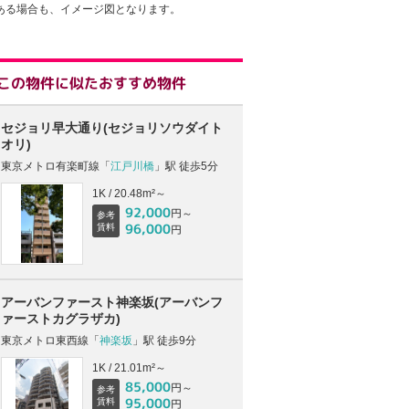
ある場合も、イメージ図となります。
この物件に似たおすすめ物件
セジョリ早大通り(セジョリソウダイト
オリ)
東京メトロ有楽町線「
江戸川橋
」駅 徒歩5分
1K / 20.48m²～
92,000
円～
参考
96,000
賃料
円
アーバンファースト神楽坂(アーバンフ
ァーストカグラザカ)
東京メトロ東西線「
神楽坂
」駅 徒歩9分
1K / 21.01m²～
85,000
円～
参考
95,000
賃料
円