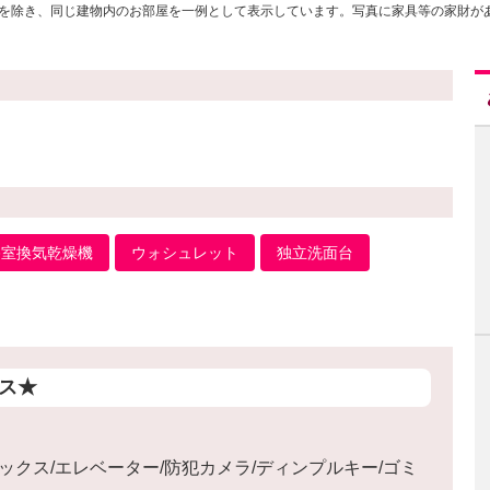
を除き、同じ建物内のお部屋を一例として表示しています。写真に家具等の家財が
浴室換気乾燥機
ウォシュレット
独立洗面台
ス★
ックス/エレベーター/防犯カメラ/ディンプルキー/ゴミ