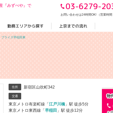
03-6279-20
産『みずべや』で
お問い合わせは24時間OK! （営業時間 10
勤務エリアから探す
上京までの流れ
＞
ブライズ早稲田東
新宿区山吹町342
住所
交通
東京メトロ有楽町線「
江戸川橋
」駅 徒歩5分
東京メトロ東西線「
早稲田
」駅 徒歩12分
お