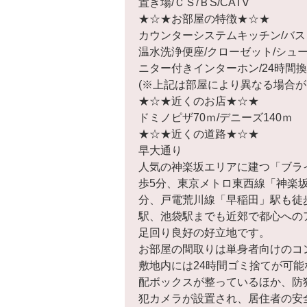
置き場/ＣＳ/ＢS/CATV
★☆★お部屋の特徴★☆★
カウンターシステムキッチン/バス・
温水洗浄便座/クローゼット/シュー
ニター付きインターホン/24時間
(※上記は部屋により異なる場合が
★☆★近くのお店★☆★
ドミノピザ70ｍ/デニーズ140ｍ
★☆★近くの道路★☆★
早大通り
人気の神楽坂エリアに建つ「ブラ
歩5分、東京メトロ東西線「神楽坂
分、戸電荒川線「早稲田」駅も徒
駅、池袋駅までも近郊で都心への
足回り良好の好立地です。
お部屋の間取りは単身者向けのコ
敷地内には24時間ゴミ捨てが可
配ボックスが整っているほか、防
犯カメラが設置され、居住者の安