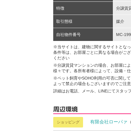
特徴
分譲賃
取引態様
媒介
自社物件番号
MC-199
※当サイトは、建物に関するサイトとなっ
条件等は、お部屋ごとに異なる場合がござ
ください
※分譲賃貸マンションの場合、お部屋によ
様々です。各所有者様によって、設備・仕
※ペット飼育やSOHO利用の可否に関し
よって禁止の場合もございますのでご注意
詳細はお電話、メール、LINEにてスタッ
周辺環境
有限会社ローパァ
ショッピング