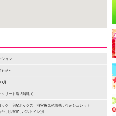
ンション
6.49m²～
03月
ンクリート造 8階建て
ロック
,
宅配ボックス
,
浴室換気乾燥機
,
ウォシュレット
,
面台
,
脱衣室
,
バストイレ別