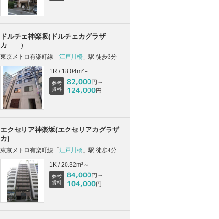
ドルチェ神楽坂(ドルチェカグラザ
カ )
東京メトロ有楽町線「
江戸川橋
」駅 徒歩3分
1R / 18.04m²～
82,000
円～
参考
124,000
賃料
円
エクセリア神楽坂(エクセリアカグラザ
カ)
東京メトロ有楽町線「
江戸川橋
」駅 徒歩4分
1K / 20.32m²～
84,000
円～
参考
104,000
賃料
円