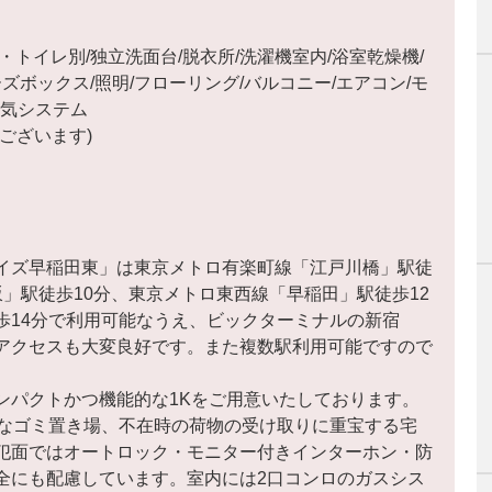
トイレ別/独立洗面台/脱衣所/洗濯機室内/浴室乾燥機/
ズボックス/照明/フローリング/バルコニー/エアコン/モ
換気システム
ございます)
イズ早稲田東」は東京メトロ有楽町線「江戸川橋」駅徒
」駅徒歩10分、東京メトロ東西線「早稲田」駅徒歩12
歩14分で利用可能なうえ、ビックターミナルの新宿
アクセスも大変良好です。また複数駅利用可能ですので
ンパクトかつ機能的な1Kをご用意いたしております。
能なゴミ置き場、不在時の荷物の受け取りに重宝する宅
犯面ではオートロック・モニター付きインターホン・防
全にも配慮しています。室内には2口コンロのガスシス