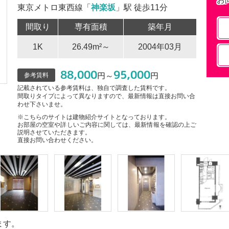
東京メトロ東西線「
神楽坂
」駅 徒歩11分
間取り
専有面積
築年月
1K
26.49m²～
2004年03月
88,000
95,000
円～
円
参考賃料
記載されている参考賃料は、独自で調査した賃料です。
間取りタイプによって異なりますので、最新情報は直接お問い合
わせ下さいませ。
※こちらのサイトは建物紹介サイトとなっております。
お部屋の空室や詳しいご内容に関しては、最新情報を確認の上ご
説明させていただきます。
直接お問い合わせください。
ます。