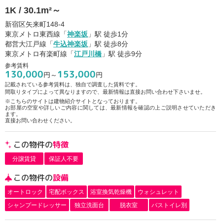
1K / 30.1m²～
新宿区矢来町148-4
東京メトロ東西線「
神楽坂
」駅 徒歩1分
都営大江戸線「
牛込神楽坂
」駅 徒歩8分
東京メトロ有楽町線「
江戸川橋
」駅 徒歩9分
参考賃料
130,000
153,000
円～
円
記載されている参考賃料は、独自で調査した賃料です。
間取りタイプによって異なりますので、最新情報は直接お問い合わせ下さいませ。
※こちらのサイトは建物紹介サイトとなっております。
お部屋の空室や詳しいご内容に関しては、最新情報を確認の上ご説明させていただき
ます。
直接お問い合わせください。
この物件の
特徴
分譲賃貸
保証人不要
この物件の
設備
オートロック
宅配ボックス
浴室換気乾燥機
ウォシュレット
シャンプードレッサー
独立洗面台
脱衣室
バストイレ別