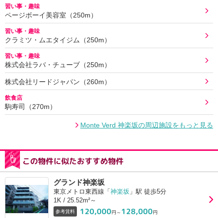
習い事・趣味
ページボーイ美容室（250m）
習い事・趣味
クラミツ・ムエタイジム（250m）
習い事・趣味
株式会社ラバ・チューブ（250m）
株式会社リードジャパン（260m）
飲食店
駒寿司（270m）
Monte Verd 神楽坂の周辺施設をもっと見る
この物件に似たおすすめ物件
グランド神楽坂
東京メトロ東西線「
神楽坂
」駅 徒歩5分
1K / 25.52m²～
120,000
128,000
参考賃料
円～
円