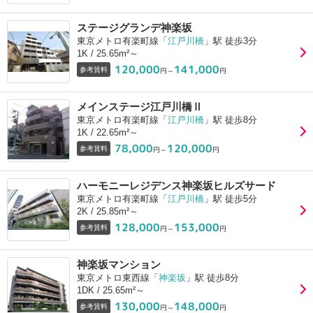
ステージグランデ神楽坂
東京メトロ有楽町線「
江戸川橋
」駅 徒歩3分
1K / 25.65m²～
120,000
141,000
参考賃料
円～
円
メインステージ江戸川橋Ⅱ
東京メトロ有楽町線「
江戸川橋
」駅 徒歩8分
1K / 22.65m²～
78,000
120,000
参考賃料
円～
円
ハーモニーレジデンス神楽坂ヒルズサード
東京メトロ有楽町線「
江戸川橋
」駅 徒歩5分
2K / 25.85m²～
128,000
153,000
参考賃料
円～
円
神楽坂マンション
東京メトロ東西線「
神楽坂
」駅 徒歩8分
1DK / 25.65m²～
130,000
148,000
参考賃料
円～
円