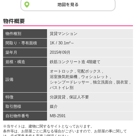
地図を見る
物件概要
物件種別
賃貸マンション
間取り・専有面積
1K / 30.1m²～
築年月
2015年09月
規模・構造
鉄筋コンクリート造 4階建て
オートロック
,
宅配ボックス
,
浴室換気乾燥機
,
ウォシュレット
,
設備
シャンプードレッサー
,
独立洗面台
,
脱衣室
,
バストイレ別
特徴
分譲賃貸
,
保証人不要
取引態様
媒介
自社物件番号
MB-2591
※当サイトは、建物に関するサイトとなっております。
条件等は、お部屋ごとに異なる場合がございますので、お部屋の事に関して