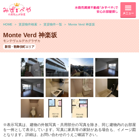
水商売賃貸不動産｢みずべや｣で
安心お部屋探し
メニュー
HOME
＞
賃貸物件検索
＞
賃貸物件一覧
＞
Monte Verd 神楽坂
Monte Verd 神楽坂
モンテヴェルデカグラザカ
新宿・歌舞伎町エリア
※表示写真は、建物の外観写真・共用部分の写真を除き、同じ建物内のお部屋
を一例として表示しています。写真に家具等の家財がある場合も、イメージ図
となります。詳細は、お問い合わせのうえご確認下さい。