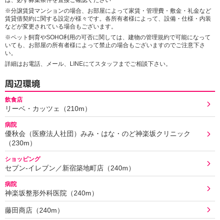
は、必ず募集条件を直接ご確認ください
※分譲賃貸マンションの場合、お部屋によって家賃・管理費・敷金・礼金など
賃貸借契約に関する設定が様々です。各所有者様によって、設備・仕様・内装
などが変更されている場合もございます。
※ペット飼育やSOHO利用の可否に関しては、建物の管理規約で可能になって
いても、お部屋の所有者様によって禁止の場合もございますのでご注意下さ
い。
詳細はお電話、メール、LINEにてスタッフまでご相談下さい。
周辺環境
飲食店
リーベ・カッツェ（210m）
病院
優秋会（医療法人社団）みみ・はな・のど神楽坂クリニック
（230m）
ショッピング
セブン‐イレブン／新宿築地町店（240m）
病院
神楽坂整形外科医院（240m）
藤田商店（240m）