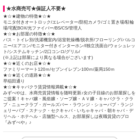
★水商売可★保証人不要★
★☆★建物の特徴★☆★
モニタ付きオートロック/エレベーター/防犯カメラ/ゴミ置き場/駐輪
場/宅配BOX/光ファイバー/BS/CS/管理人
★☆★お部屋の特徴★☆★
バス・トイレ別/洗濯機室内/浴室乾燥機/脱衣所/フローリング/バルコ
ニー/エアコン/モニター付きインターホン/I独立洗面台/ウォシュレッ
ト/システムキッチン/2口コンロ/グリル/
(※上記は部屋により異なる場合がございます)
★☆★近くのお店★☆★
ファミリーマート120ｍ/セブンイレブン100ｍ/薬局150ｍ
★☆★近くの道路★☆★
早稲田通り
★☆★キャバクラ賃貸情報満載★☆★
みずべやは、水商売賃貸情報を随時更新♪女の子目線のお部屋探しを
ご提案！キャバ嬢・風俗嬢・ソープ嬢・ＡＶ嬢・キャバクラ・クラ
ブ・ニュークラブ・ガールズバー・ラウンジ・ショーパブ・ランジ
ェリーパブ・スナック・セクキャバ・いちゃキャバ・朝キャバ・デ
リヘル・ホテヘル・店舗型ヘルス、お部屋探しは夜職賃貸のプロ
『みずべや』♪