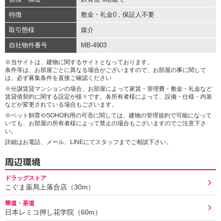
特徴
敷金・礼金0
,
保証人不要
取引態様
媒介
自社物件番号
MB-4903
※当サイトは、建物に関するサイトとなっております。
条件等は、お部屋ごとに異なる場合がございますので、お部屋の事に関して
は、必ず募集条件を直接ご確認ください
※分譲賃貸マンションの場合、お部屋によって家賃・管理費・敷金・礼金など
賃貸借契約に関する設定が様々です。各所有者様によって、設備・仕様・内装
などが変更されている場合もございます。
※ペット飼育やSOHO利用の可否に関しては、建物の管理規約で可能になって
いても、お部屋の所有者様によって禁止の場合もございますのでご注意下さ
い。
詳細はお電話、メール、LINEにてスタッフまでご相談下さい。
周辺環境
ドラッグストア
こぐま薬局上落合店（30m）
華道・茶道
日本レミコ押し花学院（60m）