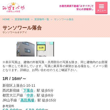
水商売賃貸不動産｢みずべや｣で
安心お部屋探し
メニュー
HOME
＞
賃貸物件検索
＞
賃貸物件一覧
＞
サンソワール落合
サンソワール落合
サンソワールオチアイ
※表示写真は、建物の外観写真・共用部分の写真を除き、同じ建物内のお部屋
を一例として表示しています。写真に家具等の家財がある場合も、イメージ図
となります。詳細は、お問い合わせのうえご確認下さい。
1R / 16m²～
新宿区上落合1-10-11
西武新宿線「
下落合
」駅 徒歩5分
都営大江戸線「
中井
」駅 徒歩8分
JR山手線「
高田馬場
」駅 徒歩15分
参考賃料