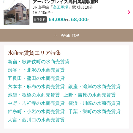
アーバンプレイス高田馬場駅前B
JR山手線「
高田馬場
」駅 徒歩10分
1R / 10m²～
64,000
68,000
参考賃料
円～
円
PAGE TOP
水商売賃貸エリア特集
新宿・歌舞伎町の水商売賃貸
渋谷・下北沢の水商売賃貸
五反田・蒲田の水商売賃貸
六本木・麻布の水商売賃貸
銀座・湾岸の水商売賃貸
池袋・板橋の水商売賃貸
上野・吉原の水商売賃貸
中野・吉祥寺の水商売賃貸
横浜・川崎の水商売賃貸
錦糸町・小岩の水商売賃貸
千葉・栄町の水商売賃貸
大宮・西川口の水商売賃貸