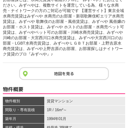
ださい。みずべやは、複数サイトを運営している為、様々な水商
売・ナイトワークの方のご対応が可能です 【運営サイト】東京全域
水商売賃貸はみずべや 水商売のお部屋・新宿歌舞伎町エリア水商売
賃貸は、みずべや 歌舞伎のお部屋・風俗賃貸は、みずべや 風俗嬢の
お部屋・ホスト賃貸は、みずべや ホストのお部屋・水商売ペット可
賃貸は、みずべやペット可のお部屋・川崎水商売賃貸は、みずべや
川崎のお部屋・大宮西川口水商売賃貸は、みずべや大宮西川口のお
部屋・LGBT水商売賃貸は、みずべやＬＧＢＴお部屋・上野吉原水
商売賃貸は、みずべや上野吉原のお部屋、お部屋探しはナイトワー
ク賃貸のプロ『みずべや』♪
地図を見る
物件概要
物件種別
賃貸マンション
間取り・専有面積
1R / 16m²～
築年月
1994年01月
規模・構造
鉄骨造 3階建て