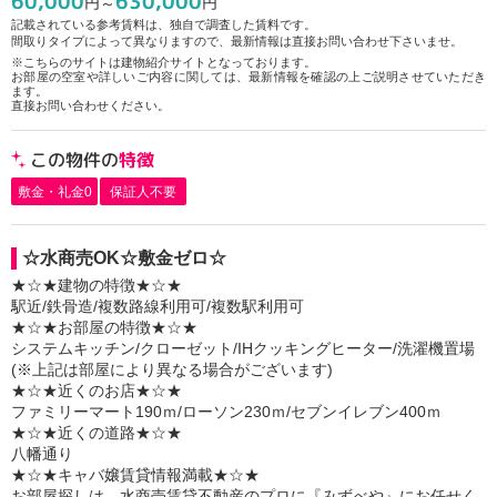
60,000
630,000
円～
円
記載されている参考賃料は、独自で調査した賃料です。
間取りタイプによって異なりますので、最新情報は直接お問い合わせ下さいませ。
※こちらのサイトは建物紹介サイトとなっております。
お部屋の空室や詳しいご内容に関しては、最新情報を確認の上ご説明させていただき
ます。
直接お問い合わせください。
この物件の
特徴
敷金・礼金0
保証人不要
☆水商売OK☆敷金ゼロ☆
★☆★建物の特徴★☆★
駅近/鉄骨造/複数路線利用可/複数駅利用可
★☆★お部屋の特徴★☆★
システムキッチン/クローゼット/IHクッキングヒーター/洗濯機置場
(※上記は部屋により異なる場合がございます)
★☆★近くのお店★☆★
ファミリーマート190ｍ/ローソン230ｍ/セブンイレブン400ｍ
★☆★近くの道路★☆★
八幡通り
★☆★キャバ嬢賃貸情報満載★☆★
お部屋探しは、水商売賃貸不動産のプロに『みずべや』にお任せく