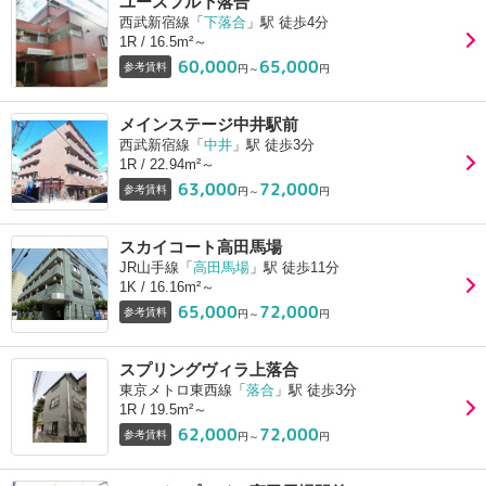
ユースフル下落合
西武新宿線「
下落合
」駅 徒歩4分
1R / 16.5m²～
60,000
65,000
参考賃料
円～
円
メインステージ中井駅前
西武新宿線「
中井
」駅 徒歩3分
1R / 22.94m²～
63,000
72,000
参考賃料
円～
円
スカイコート高田馬場
JR山手線「
高田馬場
」駅 徒歩11分
1K / 16.16m²～
65,000
72,000
参考賃料
円～
円
スプリングヴィラ上落合
東京メトロ東西線「
落合
」駅 徒歩3分
1R / 19.5m²～
62,000
72,000
参考賃料
円～
円