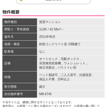
物件概要
物件種別
賃貸マンション
間取り・専有面積
1LDK / 42.58m²～
築年月
2011年06月
規模・構造
鉄筋コンクリート造 10階建て
駐車場
なし
オートロック
,
宅配ボックス
,
設備
浴室換気乾燥機
,
ウォシュレット
,
独立洗面台
,
バストイレ別
ペット相談可
,
二人入居可
,
分譲賃貸
,
特徴
保証人不要
,
1DK以上
取引態様
媒介
自社物件番号
MB-6745
※当サイトは、建物に関するサイトとなっております。
条件等は、お部屋ごとに異なる場合がございますので、お部屋の事に関して