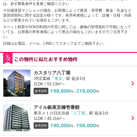
は、必ず募集条件を直接ご確認ください
※分譲賃貸マンションの場合、お部屋によって家賃・管理費・敷金・礼金など
賃貸借契約に関する設定が様々です。各所有者様によって、設備・仕様・内装
などが変更されている場合もございます。
※ペット飼育やSOHO利用の可否に関しては、建物の管理規約で可能になって
いても、お部屋の所有者様によって禁止の場合もございますのでご注意下さ
い。
詳細はお電話、メール、LINEにてスタッフまでご相談下さい。
この物件に似たおすすめ物件
カスタリア八丁堀
JR京葉線「
東京
」駅 徒歩1分
2LDK / 53.13m²～
198,000
210,000
参考賃料
円～
円
アイル銀座京橋壱番館
東京メトロ日比谷線「
八丁堀
」駅 徒歩1分
1LDK / 45.21m²～
190,000
198,000
参考賃料
円～
円