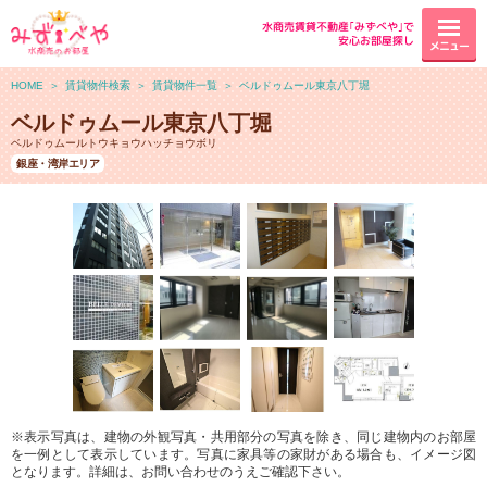
水商売賃貸不動産｢みずべや｣で
安心お部屋探し
メニュー
HOME
＞
賃貸物件検索
＞
賃貸物件一覧
＞
ベルドゥムール東京八丁堀
ベルドゥムール東京八丁堀
ベルドゥムールトウキョウハッチョウボリ
銀座・湾岸エリア
※表示写真は、建物の外観写真・共用部分の写真を除き、同じ建物内のお部屋
を一例として表示しています。写真に家具等の家財がある場合も、イメージ図
となります。詳細は、お問い合わせのうえご確認下さい。