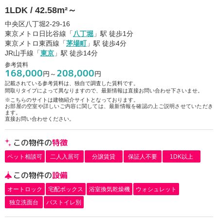
1LDK / 42.58m²～
中央区八丁堀2-29-16
東京メトロ日比谷線「
八丁堀
」駅 徒歩1分
東京メトロ東西線「
茅場町
」駅 徒歩4分
JR山手線「
東京
」駅 徒歩14分
参考賃料
168,000
208,000
円～
円
記載されている参考賃料は、独自で調査した賃料です。
間取りタイプによって異なりますので、最新情報は直接お問い合わせ下さいませ。
※こちらのサイトは建物紹介サイトとなっております。
お部屋の空室や詳しいご内容に関しては、最新情報を確認の上ご説明させていただき
ます。
直接お問い合わせください。
この物件の
特徴
ペット相談可
二人入居可
分譲賃貸
保証人不要
1DK以上
この物件の
設備
オートロック
宅配ボックス
浴室換気乾燥機
ウォシュレット
独立洗面台
バストイレ別