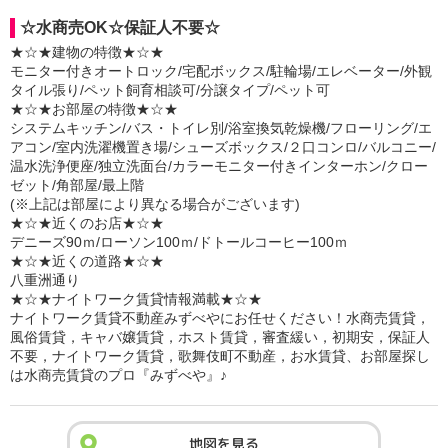
☆水商売OK☆保証人不要☆
★☆★建物の特徴★☆★
モニター付きオートロック/宅配ボックス/駐輪場/エレベーター/外観
タイル張り/ペット飼育相談可/分譲タイプ/ペット可
★☆★お部屋の特徴★☆★
システムキッチン/バス・トイレ別/浴室換気乾燥機/フローリング/エ
アコン/室内洗濯機置き場/シューズボックス/２口コンロ/バルコニー/
温水洗浄便座/独立洗面台/カラーモニター付きインターホン/クロー
ゼット/角部屋/最上階
(※上記は部屋により異なる場合がございます)
★☆★近くのお店★☆★
デニーズ90ｍ/ローソン100ｍ/ドトールコーヒー100ｍ
★☆★近くの道路★☆★
八重洲通り
★☆★ナイトワーク賃貸情報満載★☆★
ナイトワーク賃貸不動産みずべやにお任せください！水商売賃貸，
風俗賃貸，キャバ嬢賃貸，ホスト賃貸，審査緩い，初期安，保証人
不要，ナイトワーク賃貸，歌舞伎町不動産，お水賃貸、お部屋探し
は水商売賃貸のプロ『みずべや』♪
地図を見る