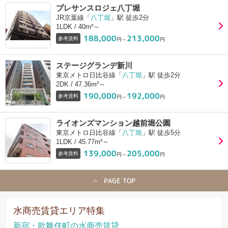
プレサンスロジェ八丁堀
JR京葉線「
八丁堀
」駅 徒歩2分
1LDK / 40m²～
188,000
213,000
参考賃料
円～
円
ステージグランデ新川
東京メトロ日比谷線「
八丁堀
」駅 徒歩2分
2DK / 47.36m²～
190,000
192,000
参考賃料
円～
円
ライオンズマンション越前堀公園
東京メトロ日比谷線「
八丁堀
」駅 徒歩5分
1LDK / 45.77m²～
139,000
205,000
参考賃料
円～
円
PAGE TOP
水商売賃貸エリア特集
新宿・歌舞伎町の水商売賃貸