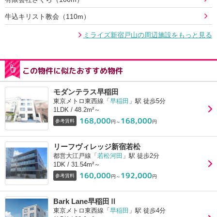
牛込キリスト教会（110m）
ミライズ新宿戸山の周辺施設をもっと見る
この物件に似たおすすめ物件
モダンテラス早稲田
東京メトロ東西線「
早稲田
」駅 徒歩5分
1LDK / 48.2m²～
168,000
168,000
参考賃料
円～
円
リーフヴィレッジ新宿若松
都営大江戸線「
若松河田
」駅 徒歩2分
1DK / 31.54m²～
160,000
192,000
参考賃料
円～
円
Bark Lane早稲田Ⅱ
東京メトロ東西線「
早稲田
」駅 徒歩4分