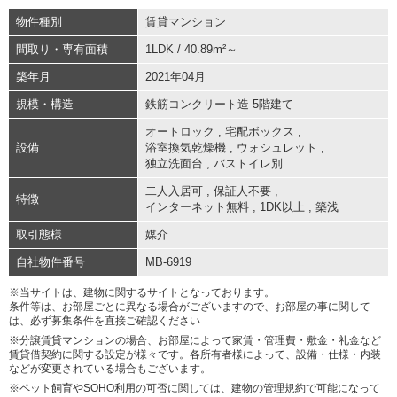
物件種別
賃貸マンション
間取り・専有面積
1LDK / 40.89m²～
築年月
2021年04月
規模・構造
鉄筋コンクリート造 5階建て
オートロック
,
宅配ボックス
,
設備
浴室換気乾燥機
,
ウォシュレット
,
独立洗面台
,
バストイレ別
二人入居可
,
保証人不要
,
特徴
インターネット無料
,
1DK以上
,
築浅
取引態様
媒介
自社物件番号
MB-6919
※当サイトは、建物に関するサイトとなっております。
条件等は、お部屋ごとに異なる場合がございますので、お部屋の事に関して
は、必ず募集条件を直接ご確認ください
※分譲賃貸マンションの場合、お部屋によって家賃・管理費・敷金・礼金など
賃貸借契約に関する設定が様々です。各所有者様によって、設備・仕様・内装
などが変更されている場合もございます。
※ペット飼育やSOHO利用の可否に関しては、建物の管理規約で可能になって