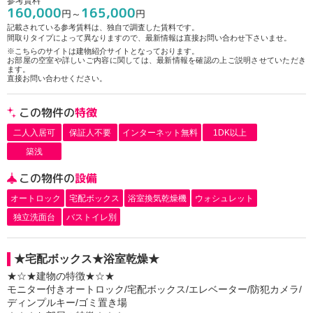
参考賃料
160,000
165,000
円～
円
記載されている参考賃料は、独自で調査した賃料です。
間取りタイプによって異なりますので、最新情報は直接お問い合わせ下さいませ。
※こちらのサイトは建物紹介サイトとなっております。
お部屋の空室や詳しいご内容に関しては、最新情報を確認の上ご説明させていただき
ます。
直接お問い合わせください。
この物件の
特徴
二人入居可
保証人不要
インターネット無料
1DK以上
築浅
この物件の
設備
オートロック
宅配ボックス
浴室換気乾燥機
ウォシュレット
独立洗面台
バストイレ別
★宅配ボックス★浴室乾燥★
★☆★建物の特徴★☆★
モニター付きオートロック/宅配ボックス/エレベーター/防犯カメラ/
ディンプルキー/ゴミ置き場