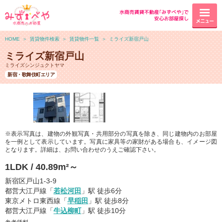
水商売賃貸不動産｢みずべや｣で
安心お部屋探し
メニュー
HOME
＞
賃貸物件検索
＞
賃貸物件一覧
＞
ミライズ新宿戸山
ミライズ新宿戸山
ミライズシンジュクトヤマ
新宿・歌舞伎町エリア
※表示写真は、建物の外観写真・共用部分の写真を除き、同じ建物内のお部屋
を一例として表示しています。写真に家具等の家財がある場合も、イメージ図
となります。詳細は、お問い合わせのうえご確認下さい。
1LDK / 40.89m²～
新宿区戸山1-3-9
都営大江戸線「
若松河田
」駅 徒歩6分
東京メトロ東西線「
早稲田
」駅 徒歩8分
都営大江戸線「
牛込柳町
」駅 徒歩10分