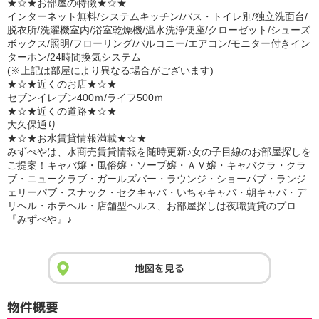
★☆★お部屋の特徴★☆★
インターネット無料/システムキッチン/バス・トイレ別/独立洗面台/
脱衣所/洗濯機室内/浴室乾燥機/温水洗浄便座/クローゼット/シューズ
ボックス/照明/フローリング/バルコニー/エアコン/モニター付きイン
ターホン/24時間換気システム
(※上記は部屋により異なる場合がございます)
★☆★近くのお店★☆★
セブンイレブン400ｍ/ライフ500ｍ
★☆★近くの道路★☆★
大久保通り
★☆★お水賃貸情報満載★☆★
みずべやは、水商売賃貸情報を随時更新♪女の子目線のお部屋探しを
ご提案！キャバ嬢・風俗嬢・ソープ嬢・ＡＶ嬢・キャバクラ・クラ
ブ・ニュークラブ・ガールズバー・ラウンジ・ショーパブ・ランジ
ェリーパブ・スナック・セクキャバ・いちゃキャバ・朝キャバ・デ
リヘル・ホテヘル・店舗型ヘルス、お部屋探しは夜職賃貸のプロ
『みずべや』♪
地図を見る
物件概要