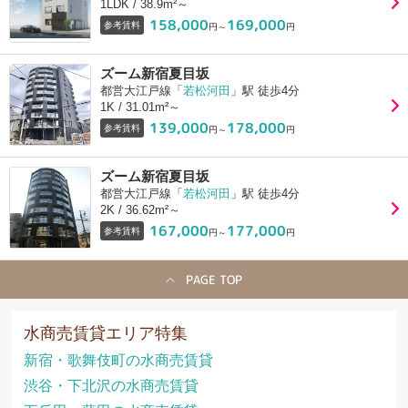
1LDK / 38.9m²～
158,000
169,000
参考賃料
円～
円
ズーム新宿夏目坂
都営大江戸線「
若松河田
」駅 徒歩4分
1K / 31.01m²～
139,000
178,000
参考賃料
円～
円
ズーム新宿夏目坂
都営大江戸線「
若松河田
」駅 徒歩4分
2K / 36.62m²～
167,000
177,000
参考賃料
円～
円
PAGE TOP
水商売賃貸エリア特集
新宿・歌舞伎町の水商売賃貸
渋谷・下北沢の水商売賃貸