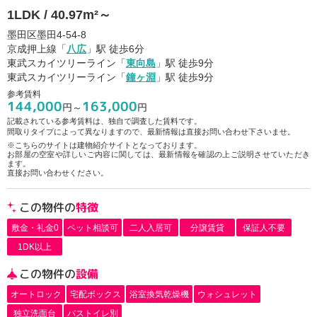
1LDK / 40.97m²～
墨田区墨田4-54-8
京成押上線「
八広
」駅 徒歩6分
東武スカイツリーライン「
東向島
」駅 徒歩9分
東武スカイツリーライン「
鐘ヶ淵
」駅 徒歩9分
参考賃料
144,000
163,000
円～
円
記載されている参考賃料は、独自で調査した賃料です。
間取りタイプによって異なりますので、最新情報は直接お問い合わせ下さいませ。
※こちらのサイトは建物紹介サイトとなっております。
お部屋の空室や詳しいご内容に関しては、最新情報を確認の上ご説明させていただき
ます。
直接お問い合わせください。
この物件の
特徴
敷金・礼金0
ペット相談可
二人入居可
分譲賃貸
保証人不要
1DK以上
この物件の
設備
オートロック
宅配ボックス
浴室換気乾燥機
ウォシュレット
独立洗面台
バストイレ別