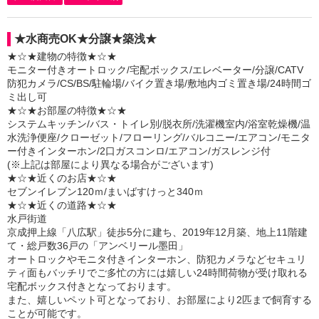
★水商売OK★分譲★築浅★
★☆★建物の特徴★☆★
モニター付きオートロック/宅配ボックス/エレベーター/分譲/CATV
防犯カメラ/CS/BS/駐輪場/バイク置き場/敷地内ゴミ置き場/24時間ゴ
ミ出し可
★☆★お部屋の特徴★☆★
システムキッチン/バス・トイレ別/脱衣所/洗濯機室内/浴室乾燥機/温
水洗浄便座/クローゼット/フローリング/バルコニー/エアコン/モニタ
ー付きインターホン/2口ガスコンロ/エアコン/ガスレンジ付
(※上記は部屋により異なる場合がございます)
★☆★近くのお店★☆★
セブンイレブン120ｍ/まいばすけっと340ｍ
★☆★近くの道路★☆★
水戸街道
京成押上線「八広駅」徒歩5分に建ち、2019年12月築、地上11階建
て・総戸数36戸の「アンベリール墨田」
オートロックやモニタ付きインターホン、防犯カメラなどセキュリ
ティ面もバッチリでご多忙の方には嬉しい24時間荷物が受け取れる
宅配ボックス付きとなっております。
また、嬉しいペット可となっており、お部屋により2匹まで飼育する
ことが可能です。