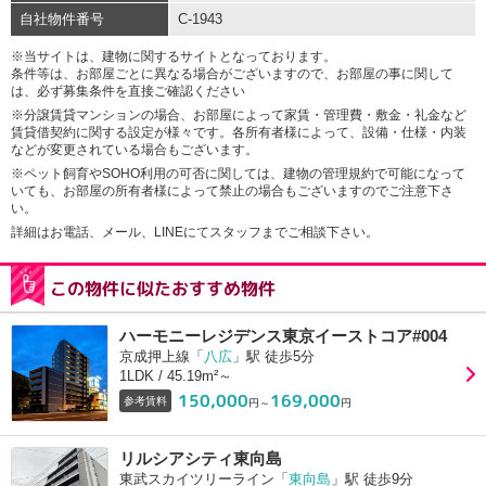
自社物件番号
C-1943
※当サイトは、建物に関するサイトとなっております。
条件等は、お部屋ごとに異なる場合がございますので、お部屋の事に関して
は、必ず募集条件を直接ご確認ください
※分譲賃貸マンションの場合、お部屋によって家賃・管理費・敷金・礼金など
賃貸借契約に関する設定が様々です。各所有者様によって、設備・仕様・内装
などが変更されている場合もございます。
※ペット飼育やSOHO利用の可否に関しては、建物の管理規約で可能になって
いても、お部屋の所有者様によって禁止の場合もございますのでご注意下さ
い。
詳細はお電話、メール、LINEにてスタッフまでご相談下さい。
この物件に似たおすすめ物件
ハーモニーレジデンス東京イーストコア#004
京成押上線「
八広
」駅 徒歩5分
1LDK / 45.19m²～
150,000
169,000
参考賃料
円～
円
リルシアシティ東向島
東武スカイツリーライン「
東向島
」駅 徒歩9分