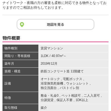
ナイトワーク・夜職の方の審査も柔軟に対応できる物件となってお
りますのでご相談お待ちしております。
地図を見る
物件概要
物件種別
賃貸マンション
間取り・専有面積
1LDK / 40.97m²～
築年月
2019年12月
規模・構造
鉄筋コンクリート造 11階建て
オートロック
,
宅配ボックス
,
設備
浴室換気乾燥機
,
ウォシュレット
,
独立洗面台
,
バストイレ別
敷金・礼金0
,
ペット相談可
,
二人入居可
,
特徴
分譲賃貸
,
保証人不要
,
1DK以上
取引態様
媒介