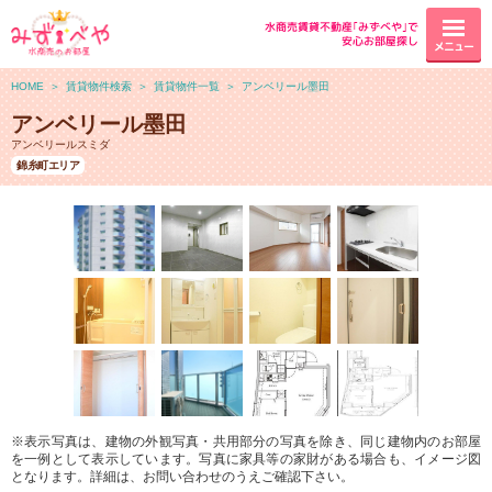
水商売賃貸不動産｢みずべや｣で
安心お部屋探し
メニュー
HOME
＞
賃貸物件検索
＞
賃貸物件一覧
＞
アンベリール墨田
アンベリール墨田
アンベリールスミダ
錦糸町エリア
※表示写真は、建物の外観写真・共用部分の写真を除き、同じ建物内のお部屋
を一例として表示しています。写真に家具等の家財がある場合も、イメージ図
となります。詳細は、お問い合わせのうえご確認下さい。