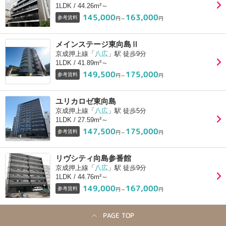
1LDK / 44.26m²～
145,000
163,000
参考賃料
円～
円
メインステージ東向島Ⅱ
京成押上線「
八広
」駅 徒歩9分
1LDK / 41.89m²～
149,500
175,000
参考賃料
円～
円
ユリカロゼ東向島
京成押上線「
八広
」駅 徒歩5分
1LDK / 27.59m²～
147,500
175,000
参考賃料
円～
円
リヴシティ向島参番館
京成押上線「
八広
」駅 徒歩9分
1LDK / 44.76m²～
149,000
167,000
参考賃料
円～
円
PAGE TOP