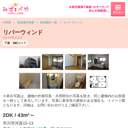
水商売賃貸不動産｢みずべや｣で
安心お部屋探し
メニュー
HOME
＞
賃貸物件検索
＞
賃貸物件一覧
＞
リバーウィンド
リバーウィンド
リバーウィンド
千葉・栄町エリア
※表示写真は、建物の外観写真・共用部分の写真を除き、同じ建物内のお部屋
を一例として表示しています。写真に家具等の家財がある場合も、イメージ図
となります。詳細は、お問い合わせのうえご確認下さい。
2DK / 43m²～
市川市河原15-13