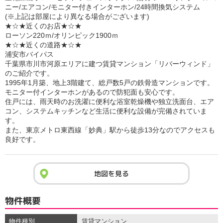
ニー/エアコン/モニター付きインターホン/24時間換気システム
(※上記は部屋により異なる場合がございます)
★☆★近くのお店★☆★
ローソン220ｍ/オリンピック1900ｍ
★☆★近くの道路★☆★
浦安市バイパス
千葉県市川市河原エリアに建つ賃貸マンション「リバーウィンド」
のご紹介です。
1995年1月築、地上3階建て、総戸数5戸の鉄骨造マンションです。
モニター付インターホンがあるので防犯面も安心です。
住戸には、雨天時のお洗濯に便利な浴室乾燥機や独立洗面台、エア
コン、システムキッチンなど生活に便利な設備が完備されていま
す。
また、東京メトロ東西線「妙典」駅から徒歩13分なのでアクセスも
良好です。
地図を見る
物件概要
物件種別
賃貸マンション