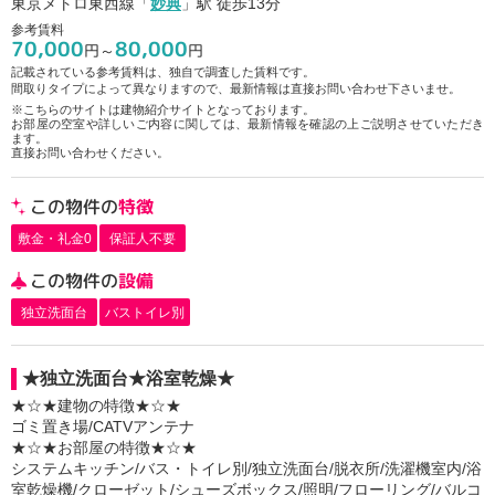
東京メトロ東西線「
妙典
」駅 徒歩13分
参考賃料
70,000
80,000
円～
円
記載されている参考賃料は、独自で調査した賃料です。
間取りタイプによって異なりますので、最新情報は直接お問い合わせ下さいませ。
※こちらのサイトは建物紹介サイトとなっております。
お部屋の空室や詳しいご内容に関しては、最新情報を確認の上ご説明させていただき
ます。
直接お問い合わせください。
この物件の
特徴
敷金・礼金0
保証人不要
この物件の
設備
独立洗面台
バストイレ別
★独立洗面台★浴室乾燥★
★☆★建物の特徴★☆★
ゴミ置き場/CATVアンテナ
★☆★お部屋の特徴★☆★
システムキッチン/バス・トイレ別/独立洗面台/脱衣所/洗濯機室内/浴
室乾燥機/クローゼット/シューズボックス/照明/フローリング/バルコ