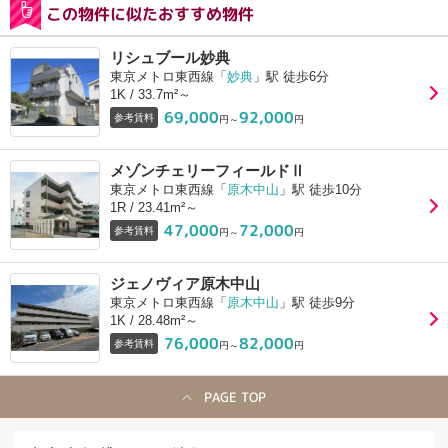
この物件に似たおすすめ物件
リシュブール妙典
東京メトロ東西線「
妙典
」駅 徒歩6分
1K / 33.7m²～
69,000
92,000
参考賃料
円～
円
メゾンチェリーフィールドⅡ
東京メトロ東西線「
原木中山
」駅 徒歩10分
1R / 23.41m²～
47,000
72,000
参考賃料
円～
円
ジェノヴィア原木中山
東京メトロ東西線「
原木中山
」駅 徒歩9分
1K / 28.48m²～
76,000
82,000
参考賃料
円～
円
PAGE TOP