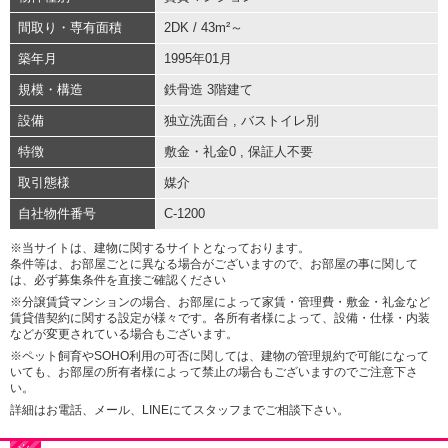
間取り・専有面積
2DK / 43m²～
築年月
1995年01月
規模・構造
鉄骨造 3階建て
設備
独立洗面台
,
バストイレ別
特徴
敷金・礼金0
,
保証人不要
取引態様
媒介
自社物件番号
C-1200
※当サイトは、建物に関するサイトとなっております。
条件等は、お部屋ごとに異なる場合がございますので、お部屋の事に関して
は、必ず募集条件を直接ご確認ください
※分譲賃貸マンションの場合、お部屋によって家賃・管理費・敷金・礼金など
賃貸借契約に関する設定が様々です。各所有者様によって、設備・仕様・内装
などが変更されている場合もございます。
※ペット飼育やSOHO利用の可否に関しては、建物の管理規約で可能になって
いても、お部屋の所有者様によって禁止の場合もございますのでご注意下さ
い。
詳細はお電話、メール、LINEにてスタッフまでご相談下さい。