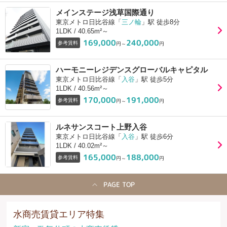
メインステージ浅草国際通り
東京メトロ日比谷線「
三ノ輪
」駅 徒歩8分
1LDK / 40.65m²～
169,000
240,000
参考賃料
円～
円
ハーモニーレジデンスグローバルキャピタル
東京メトロ日比谷線「
入谷
」駅 徒歩5分
1LDK / 40.56m²～
170,000
191,000
参考賃料
円～
円
ルネサンスコート上野入谷
東京メトロ日比谷線「
入谷
」駅 徒歩6分
1LDK / 40.02m²～
165,000
188,000
参考賃料
円～
円
PAGE TOP
水商売賃貸エリア特集