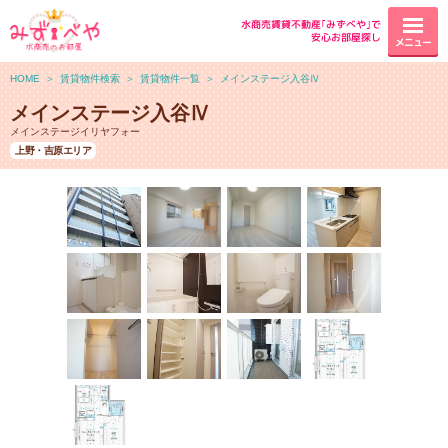
水商売賃貸不動産｢みずべや｣で
安心お部屋探し
メニュー
HOME
＞
賃貸物件検索
＞
賃貸物件一覧
＞
メインステージ入谷Ⅳ
メインステージ入谷Ⅳ
メインステージイリヤフォー
上野・吉原エリア