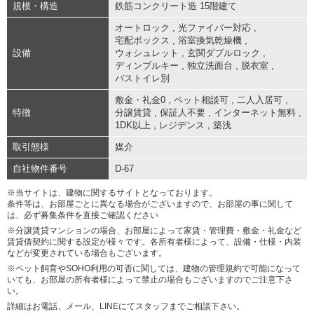
規模・構造
鉄筋コンクリート造 15階建て
オートロック
,
光ファイバー対応
,
宅配ボックス
,
浴室換気乾燥機
,
設備
ウォシュレット
,
玄関ダブルロック
,
ディンプルキー
,
独立洗面台
,
脱衣室
,
バストイレ別
敷金・礼金0
,
ペット相談可
,
二人入居可
,
特徴
分譲賃貸
,
保証人不要
,
インターネット無料
,
1DK以上
,
レジデンス
,
築浅
取引態様
媒介
自社物件番号
D-67
※当サイトは、建物に関するサイトとなっております。
条件等は、お部屋ごとに異なる場合がございますので、お部屋の事に関して
は、必ず募集条件を直接ご確認ください
※分譲賃貸マンションの場合、お部屋によって家賃・管理費・敷金・礼金など
賃貸借契約に関する設定が様々です。各所有者様によって、設備・仕様・内装
などが変更されている場合もございます。
※ペット飼育やSOHO利用の可否に関しては、建物の管理規約で可能になって
いても、お部屋の所有者様によって禁止の場合もございますのでご注意下さ
い。
詳細はお電話、メール、LINEにてスタッフまでご相談下さい。