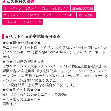
この物件の
設備
オートロック
光ファイバー対応
宅配ボックス
浴室換気乾燥機
ウォシュレット
玄関ダブルロック
ディンプルキー
独立洗面台
脱衣室
バストイレ別
★ペット可★浴室乾燥★分譲★
★☆★建物の特徴★☆★
モニター付きオートロック/宅配ボックス/エレベーター/防犯カメラ/
ディンプルキー/ゴミ置き場/CS/BS/CATVアンテナ/インターネット
無料/
★☆★お部屋の特徴★☆★
カウンターシステムキッチン/バス・トイレ別/独立洗面台/脱衣所/洗
濯機室内/浴室乾燥機/温水洗浄便座/ウォークインクローゼット/シュ
ーズボックス/照明/フローリング/バルコニー/エアコン/モニター付き
インターホン/24時間換気システム
(※上記は部屋により異なる場合がございます)
★☆★近くのお店★☆★
まいばすけっと130ｍ/ミニストップ350ｍ
★☆★近くの道路★☆★
国際通り