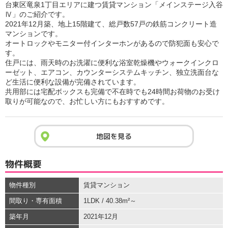
台東区竜泉1丁目エリアに建つ賃貸マンション「メインステージ入谷
Ⅳ」のご紹介です。
2021年12月築、地上15階建て、総戸数57戸の鉄筋コンクリート造
マンションです。
オートロックやモニター付インターホンがあるので防犯面も安心で
す。
住戸には、雨天時のお洗濯に便利な浴室乾燥機やウォークインクロ
ーゼット、エアコン、カウンターシステムキッチン、独立洗面台な
ど生活に便利な設備が完備されています。
共用部には宅配ボックスも完備で不在時でも24時間お荷物のお受け
取りが可能なので、お忙しい方にもおすすめです。
地図を見る
物件概要
物件種別
賃貸マンション
間取り・専有面積
1LDK / 40.38m²～
築年月
2021年12月