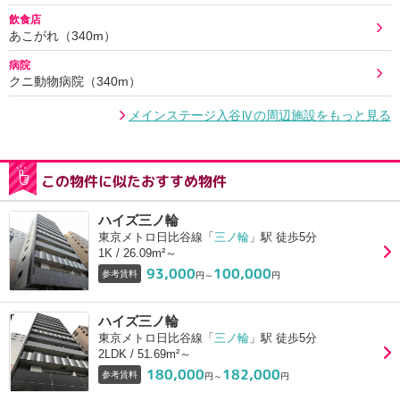
飲食店
あこがれ（340m）
病院
クニ動物病院（340m）
メインステージ入谷Ⅳの周辺施設をもっと見る
この物件に似たおすすめ物件
ハイズ三ノ輪
東京メトロ日比谷線「
三ノ輪
」駅 徒歩5分
1K / 26.09m²～
93,000
100,000
参考賃料
円～
円
ハイズ三ノ輪
東京メトロ日比谷線「
三ノ輪
」駅 徒歩5分
2LDK / 51.69m²～
180,000
182,000
参考賃料
円～
円