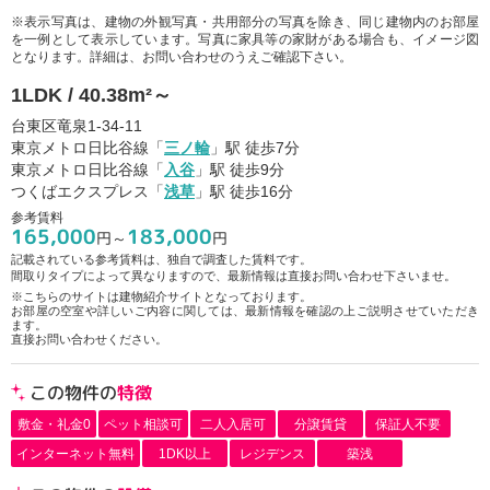
※表示写真は、建物の外観写真・共用部分の写真を除き、同じ建物内のお部屋
を一例として表示しています。写真に家具等の家財がある場合も、イメージ図
となります。詳細は、お問い合わせのうえご確認下さい。
1LDK / 40.38m²～
台東区竜泉1-34-11
東京メトロ日比谷線「
三ノ輪
」駅 徒歩7分
東京メトロ日比谷線「
入谷
」駅 徒歩9分
つくばエクスプレス「
浅草
」駅 徒歩16分
参考賃料
165,000
183,000
円～
円
記載されている参考賃料は、独自で調査した賃料です。
間取りタイプによって異なりますので、最新情報は直接お問い合わせ下さいませ。
※こちらのサイトは建物紹介サイトとなっております。
お部屋の空室や詳しいご内容に関しては、最新情報を確認の上ご説明させていただき
ます。
直接お問い合わせください。
この物件の
特徴
敷金・礼金0
ペット相談可
二人入居可
分譲賃貸
保証人不要
インターネット無料
1DK以上
レジデンス
築浅