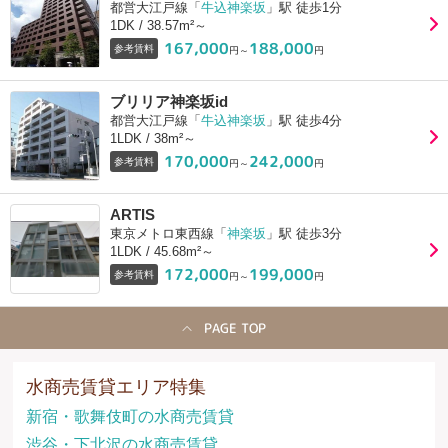
都営大江戸線「
牛込神楽坂
」駅 徒歩1分
1DK / 38.57m²～
167,000
188,000
参考賃料
円～
円
ブリリア神楽坂id
都営大江戸線「
牛込神楽坂
」駅 徒歩4分
1LDK / 38m²～
170,000
242,000
参考賃料
円～
円
ARTIS
東京メトロ東西線「
神楽坂
」駅 徒歩3分
1LDK / 45.68m²～
172,000
199,000
参考賃料
円～
円
PAGE TOP
水商売賃貸エリア特集
新宿・歌舞伎町の水商売賃貸
渋谷・下北沢の水商売賃貸