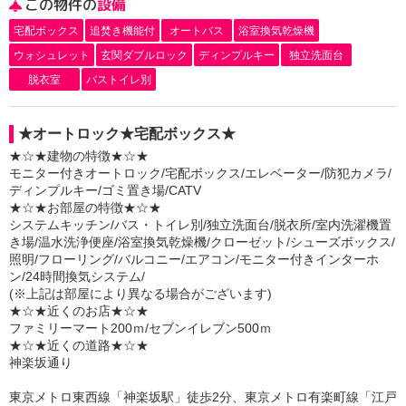
この物件の
設備
宅配ボックス
追焚き機能付
オートバス
浴室換気乾燥機
ウォシュレット
玄関ダブルロック
ディンプルキー
独立洗面台
脱衣室
バストイレ別
★オートロック★宅配ボックス★
★☆★建物の特徴★☆★
モニター付きオートロック/宅配ボックス/エレベーター/防犯カメラ/
ディンプルキー/ゴミ置き場/CATV
★☆★お部屋の特徴★☆★
システムキッチン/バス・トイレ別/独立洗面台/脱衣所/室内洗濯機置
き場/温水洗浄便座/浴室換気乾燥機/クローゼット/シューズボックス/
照明/フローリング/バルコニー/エアコン/モニター付きインターホ
ン/24時間換気システム/
(※上記は部屋により異なる場合がございます)
★☆★近くのお店★☆★
ファミリーマート200ｍ/セブンイレブン500ｍ
★☆★近くの道路★☆★
神楽坂通り
東京メトロ東西線「神楽坂駅」徒歩2分、東京メトロ有楽町線「江戸