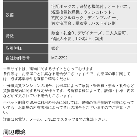
宅配ボックス
,
追焚き機能付
,
オートバス
,
浴室換気乾燥機
,
ウォシュレット
,
設備
玄関ダブルロック
,
ディンプルキー
,
独立洗面台
,
脱衣室
,
バストイレ別
敷金・礼金0
,
デザイナーズ
,
二人入居可
,
特徴
保証人不要
,
1DK以上
,
築浅
取引態様
媒介
自社物件番号
MC-2292
※当サイトは、建物に関するサイトとなっております。
条件等は、お部屋ごとに異なる場合がございますので、お部屋の事に関して
は、必ず募集条件を直接ご確認ください
※分譲賃貸マンションの場合、お部屋によって家賃・管理費・敷金・礼金など
賃貸借契約に関する設定が様々です。各所有者様によって、設備・仕様・内装
などが変更されている場合もございます。
※ペット飼育やSOHO利用の可否に関しては、建物の管理規約で可能になって
いても、お部屋の所有者様によって禁止の場合もございますのでご注意下さ
い。
詳細はお電話、メール、LINEにてスタッフまでご相談下さい。
周辺環境