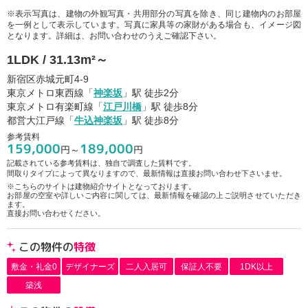
※表示写真は、建物の外観写真・共用部分の写真を除き、同じ建物内のお部屋
を一例として表示しています。写真に家具等の家財がある場合も、イメージ図
となります。詳細は、お問い合わせのうえご確認下さい。
1LDK / 31.13m²～
新宿区赤城元町4-9
東京メトロ東西線「
神楽坂
」駅 徒歩2分
東京メトロ有楽町線「
江戸川橋
」駅 徒歩8分
都営大江戸線「
牛込神楽坂
」駅 徒歩8分
参考賃料
159,000
189,000
円～
円
記載されている参考賃料は、独自で調査した賃料です。
間取りタイプによって異なりますので、最新情報は直接お問い合わせ下さいませ。
※こちらのサイトは建物紹介サイトとなっております。
お部屋の空室や詳しいご内容に関しては、最新情報を確認の上ご説明させていただき
ます。
直接お問い合わせください。
この物件の
特徴
敷金・礼金0
デザイナーズ
二人入居可
保証人不要
1DK以上
築浅