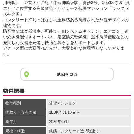
川橋駅」・都営大江戸線「牛込神楽坂駅」徒歩8分、新宿区赤城元町
エリアに位置する高級賃貸デザイナーズ低層マンション「ラシクラ
ス神楽坂」
コンクリート打ちっぱなしの重厚感ある洗練された外観デザインの
建物です。
防音室では楽器演奏が可能で、IHシステムキッチン、エアコン、追
い炊き機能付きオートバス、浴室換気乾燥機、温水洗浄便座などの
充実した設備を完備し快適な暮らしをサポートします。
アクセス面に大変優れた立地、大変良好な住環境となっておりま
す。
地図を見る
物件概要
物件種別
賃貸マンション
間取り・専有面積
1LDK / 31.13m²～
築年月
2020年07月
規模・構造
鉄筋コンクリート造 3階建て