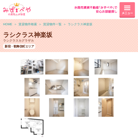
水商売賃貸不動産｢みずべや｣で
安心お部屋探し
メニュー
HOME
＞
賃貸物件検索
＞
賃貸物件一覧
＞
ラシクラス神楽坂
ラシクラス神楽坂
ラシクラスカグラザカ
新宿・歌舞伎町エリア