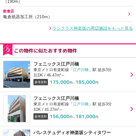
（190m）
飲食店
亀倉紙器加工所（210m）
ラシクラス神楽坂の周辺施設をもっと見る
この物件に似たおすすめ物件
フェニックス江戸川橋
東京メトロ有楽町線「
江戸川橋
」駅 徒歩3分
1LDK / 46.47m²～
175,000
185,000
参考賃料
円～
円
フェニックス江戸川橋
東京メトロ有楽町線「
江戸川橋
」駅 徒歩3分
1DK / 41.27m²～
156,000
181,000
参考賃料
円～
円
パレステュディオ神楽坂シティタワー