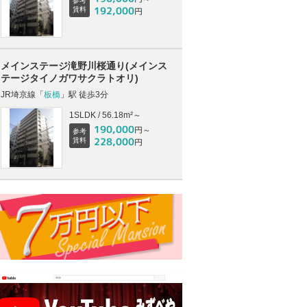
参考
192,000
賃料
円
メインステージ滝野川桜通り(メインス
テージタイノガワサクラトオリ)
JR埼京線「
板橋
」駅 徒歩3分
1SLDK / 56.18m²～
190,000
円～
参考
228,000
賃料
円