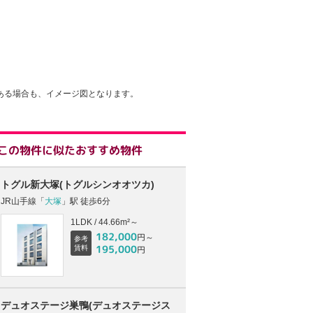
ある場合も、イメージ図となります。
この物件に似たおすすめ物件
トグル新大塚(トグルシンオオツカ)
JR山手線「
大塚
」駅 徒歩6分
1LDK / 44.66m²～
182,000
円～
参考
195,000
賃料
円
デュオステージ巣鴨(デュオステージス