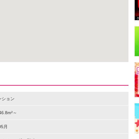
ンション
 46.8m²～
05月