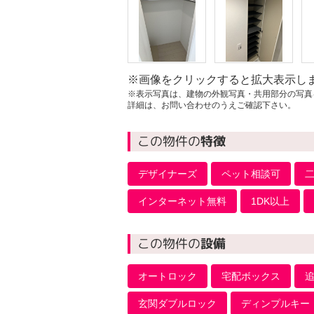
※画像をクリックすると拡大表示し
※表示写真は、建物の外観写真・共用部分の写真
詳細は、お問い合わせのうえご確認下さい。
この物件の
特徴
デザイナーズ
ペット相談可
インターネット無料
1DK以上
この物件の
設備
オートロック
宅配ボックス
玄関ダブルロック
ディンプルキー