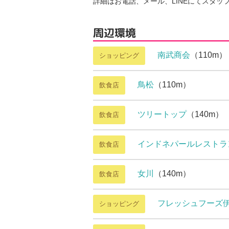
詳細はお電話、メール、LINEにてスタッ
周辺環境
南武商会
（110m）
ショッピング
鳥松
（110m）
飲食店
ツリートップ
（140m）
飲食店
インドネパールレストラ
飲食店
女川
（140m）
飲食店
フレッシュフーズ
ショッピング