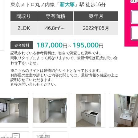
東京メトロ丸ノ内線「
新大塚
」駅 徒歩16分
間取り
専有面積
築年月
2LDK
46.8m²～
2022年05月
187,000
195,000
円～
円
参考賃料
記載されている参考賃料は、独自で調査した賃料です。
間取りタイプによって異なりますので、最新情報は直接お問い合
わせ下さいませ。
※こちらのサイトは建物紹介サイトとなっております。
お部屋の空室や詳しいご内容に関しては、最新情報を確認の上ご
説明させていただきます。
直接お問い合わせください。