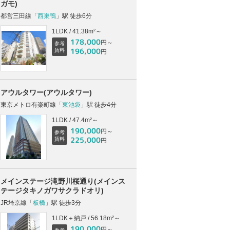
ガモ)
都営三田線「
西巣鴨
」駅 徒歩6分
1LDK / 41.38m²～
178,000
円～
参考
196,000
賃料
円
アウルタワー(アウルタワー)
東京メトロ有楽町線「
東池袋
」駅 徒歩4分
1LDK / 47.4m²～
190,000
円～
参考
225,000
賃料
円
メインステージ滝野川桜通り(メインス
テージタキノガワサクラドオリ)
JR埼京線「
板橋
」駅 徒歩3分
1LDK＋納戸 / 56.18m²～
190,000
円～