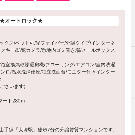
★オートロック★
ックス/ペット可/光ファイバー/分譲タイプ/インターネ
ックキー/防犯カメラ/敷地内ゴミ置き場/メールボックス
/浴室換気乾燥暖房機/フローリング/エアコン/室内洗濯
コンロ/温水洗浄便座/独立洗面台/モニター付きインター
き
ございます)
マート280ｍ
JR山手線「大塚駅」徒歩7分の分譲賃貸マンションです。