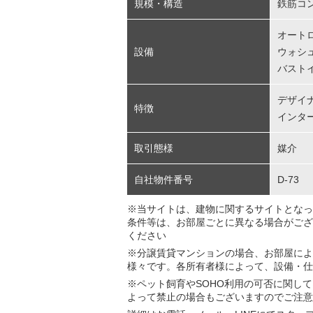
規模・構造
鉄筋コ
オート
設備
ウォシ
バスト
デザイ
特徴
インタ
取引態様
媒介
自社物件番号
D-73
※当サイトは、建物に関するサイトとなっ
条件等は、お部屋ごとに異なる場合がござ
ください
※分譲賃貸マンションの場合、お部屋によ
様々です。各所有者様によって、設備・仕
※ペット飼育やSOHO利用の可否に関し
よって禁止の場合もございますのでご注意