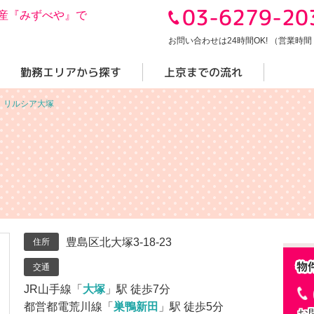
03-6279-20
産『みずべや』で
お問い合わせは24時間OK! （営業時間 10
勤務エリアから探す
上京までの流れ
＞
リルシア大塚
豊島区北大塚3-18-23
住所
交通
JR山手線「
大塚
」駅 徒歩7分
都営都電荒川線「
巣鴨新田
」駅 徒歩5分
お