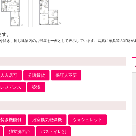
ます。
を除き、同じ建物内のお部屋を一例として表示しています。写真に家具等の家財が
二人入居可
分譲賃貸
保証人不要
レジデンス
築浅
追焚き機能付
浴室換気乾燥機
ウォシュレット
独立洗面台
バストイレ別