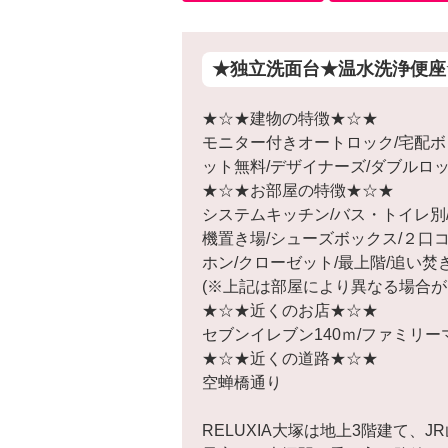
★独立洗面台★温水洗浄便座
★☆★建物の特徴★☆★
モニター付きオートロック/宅配ボ
ット無料/デザイナーズ/ダブルロ
★☆★お部屋の特徴★☆★
システムキッチン/バス・トイレ別
機置き場/シューズボックス/２口
ホン/クローゼット/最上階/追い焚
(※上記は部屋により異なる場合が
★☆★近くのお店★☆★
セブンイレブン140ｍ/ファミリー
★☆★近くの道路★☆★
空蝉橋通り
RELUXIA大塚は地上3階建て、