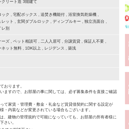
ンクリート造 3階建て
ロック
,
宅配ボックス
,
追焚き機能付
,
浴室換気乾燥機
,
ュレット
,
玄関ダブルロック
,
ディンプルキー
,
独立洗面台
,
イレ別
ナーズ
,
ペット相談可
,
二人入居可
,
分譲賃貸
,
保証人不要
,
ーネット無料
,
1DK以上
,
レジデンス
,
築浅
ております。
いますので、お部屋の事に関しては、必ず募集条件を直接ご確認
って家賃・管理費・敷金・礼金など賃貸借契約に関する設定が
様・内装などが変更されている場合もございます。
ては、建物の管理規約で可能になっていても、お部屋の所有者様に
下さい。