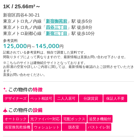
1K / 25.66m²～
新宿区四谷4-30-21
東京メトロ丸ノ内線「
新宿御苑前
」駅 徒歩5分
東京メトロ丸ノ内線「
四谷三丁目
」駅 徒歩8分
東京メトロ副都心線「
新宿三丁目
」駅 徒歩10分
参考賃料
125,000
145,000
円～
円
記載されている参考賃料は、独自で調査した賃料です。
間取りタイプによって異なりますので、最新情報は直接お問い合わせ下さいませ。
※こちらのサイトは建物紹介サイトとなっております。
お部屋の空室や詳しいご内容に関しては、最新情報を確認の上ご説明させていただき
ます。
直接お問い合わせください。
この物件の
特徴
デザイナーズ
ペット相談可
二人入居可
分譲賃貸
保証人不要
この物件の
設備
オートロック
光ファイバー対応
宅配ボックス
追焚き機能付
浴室換気乾燥機
ウォシュレット
脱衣室
バストイレ別