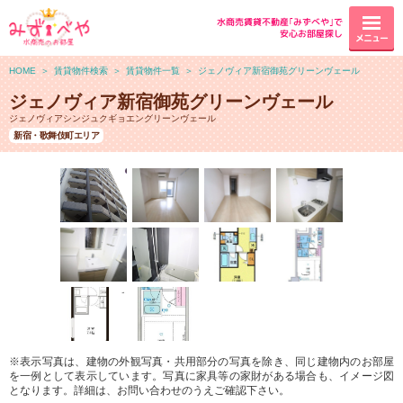
水商売賃貸不動産｢みずべや｣で
安心お部屋探し
メニュー
HOME
＞
賃貸物件検索
＞
賃貸物件一覧
＞
ジェノヴィア新宿御苑グリーンヴェール
ジェノヴィア新宿御苑グリーンヴェール
ジェノヴィアシンジュクギョエングリーンヴェール
新宿・歌舞伎町エリア
※表示写真は、建物の外観写真・共用部分の写真を除き、同じ建物内のお部屋
を一例として表示しています。写真に家具等の家財がある場合も、イメージ図
となります。詳細は、お問い合わせのうえご確認下さい。