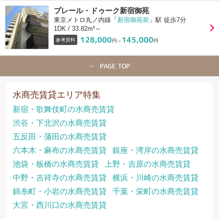
プレール・ドゥーク新宿御苑
東京メトロ丸ノ内線「
新宿御苑前
」駅 徒歩7分
1DK / 33.82m²～
128,000
145,000
参考賃料
円～
円
PAGE TOP
水商売賃貸エリア特集
新宿・歌舞伎町の水商売賃貸
渋谷・下北沢の水商売賃貸
五反田・蒲田の水商売賃貸
六本木・麻布の水商売賃貸
銀座・湾岸の水商売賃貸
池袋・板橋の水商売賃貸
上野・吉原の水商売賃貸
中野・吉祥寺の水商売賃貸
横浜・川崎の水商売賃貸
錦糸町・小岩の水商売賃貸
千葉・栄町の水商売賃貸
大宮・西川口の水商売賃貸