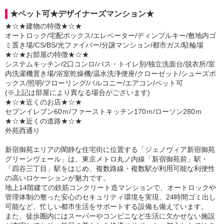
★ペット可★デザイナーズマンション★
★☆★建物の特徴★☆★
オートロック/宅配ボックス/エレベーター/ディンプルキー/敷地内ゴ
ミ置き場/CS/BS/光ファイバー/分譲マンション/都市ガス/駐輪場
★☆★お部屋の特徴★☆★
システムキッチン/2口コンロ/バス・トイレ別/独立洗面台/脱衣所/室
内洗濯機置き場/浴室乾燥機/温水洗浄便座/クローゼット/シューズボ
ックス/照明/フローリング/バルコニー/エアコン/ペット可
(※上記は部屋により異なる場合がございます)
★☆★近くのお店★☆★
セブンイレブン60ｍ/ファーストキッチン170ｍ/ローソン280ｍ
★☆★近くの道路★☆★
外苑西通り
新宿御苑エリアの閑静な住宅街に位置する「ジェノヴィア新宿御苑
グリーンヴェール」は、東京メトロ丸ノ内線「新宿御苑前」駅・
「四谷三丁目」駅をはじめ、複数路線・複数駅が利用可能な利便性
の高いロケーションが魅力です。
地上14階建ての鉄筋コンクリート造マンションで、オートロックや
管理体制の整った安心のセキュリティ環境を実現、24時間ゴミ出し
可能など、忙しい都市生活をサポートする設備も備えています。
また、徒歩圏内にはスーパーやコンビニなど生活に欠かせない施設