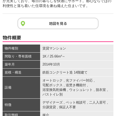
が充実しており、毎日の暮らしを快適にサポート。都心ならではの
利便性と落ち着いた住環境を兼ね備えた住まいです。
地図を見る
物件概要
物件種別
賃貸マンション
間取り・専有面積
1K / 25.66m²～
築年月
2014年10月
規模・構造
鉄筋コンクリート造 14階建て
オートロック
,
光ファイバー対応
,
宅配ボックス
,
追焚き機能付
,
設備
浴室換気乾燥機
,
ウォシュレット
,
脱衣室
,
バストイレ別
デザイナーズ
,
ペット相談可
,
二人入居可
,
特徴
分譲賃貸
,
保証人不要
取引態様
媒介