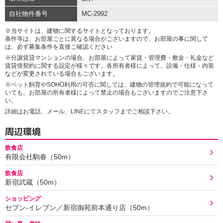
自社物件番号
MC-2992
※当サイトは、建物に関するサイトとなっております。
条件等は、お部屋ごとに異なる場合がございますので、お部屋の事に関して
は、必ず募集条件を直接ご確認ください
※分譲賃貸マンションの場合、お部屋によって家賃・管理費・敷金・礼金など
賃貸借契約に関する設定が様々です。各所有者様によって、設備・仕様・内装
などが変更されている場合もございます。
※ペット飼育やSOHO利用の可否に関しては、建物の管理規約で可能になって
いても、お部屋の所有者様によって禁止の場合もございますのでご注意下さ
い。
詳細はお電話、メール、LINEにてスタッフまでご相談下さい。
周辺環境
飲食店
有限会社駒春（50m）
飲食店
新宿武蔵（50m）
ショッピング
セブン‐イレブン／新宿御苑前本通り店（50m）