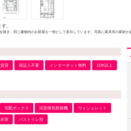
ます。
を除き、同じ建物内のお部屋を一例として表示しています。写真に家具等の家財が
譲賃貸
保証人不要
インターネット無料
1DK以上
宅配ボックス
浴室換気乾燥機
ウォシュレット
脱衣室
バストイレ別