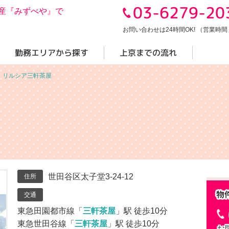
03-6279-20
産『みずべや』で
お問い合わせは24時間OK! （営業時間 10
勤務エリアから探す
上京までの流れ
＞
リルシア三軒茶屋
世田谷区太子堂3-24-12
住所
交通
東急田園都市線「
三軒茶屋
」駅 徒歩10分
東急世田谷線「
三軒茶屋
」駅 徒歩10分
お