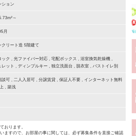
ンション
25.73m²～
05月
ンクリート造 5階建て
ロック
,
光ファイバー対応
,
宅配ボックス
,
浴室換気乾燥機
,
ュレット
,
ディンプルキー
,
独立洗面台
,
脱衣室
,
バストイレ別
相談可
,
二人入居可
,
分譲賃貸
,
保証人不要
,
インターネット無料
以上
,
築浅
ております。
いますので、お部屋の事に関しては、必ず募集条件を直接ご確認