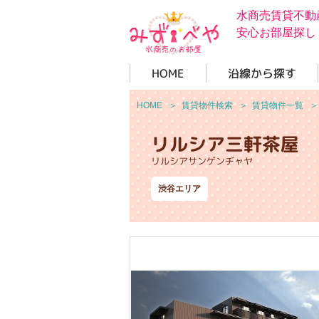
水商売賃貸不動
安心お部屋探し
HOME
沿線から探す
HOME
＞
賃貸物件検索
＞
賃貸物件一覧
リルシア三軒茶屋
リルシアサンゲンヂャヤ
渋谷エリア