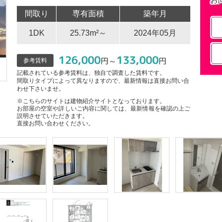
間取り
専有面積
築年月
1DK
25.73m²～
2024年05月
126,000
133,000
円～
円
参考賃料
記載されている参考賃料は、独自で調査した賃料です。
間取りタイプによって異なりますので、最新情報は直接お問い合
わせ下さいませ。
※こちらのサイトは建物紹介サイトとなっております。
お部屋の空室や詳しいご内容に関しては、最新情報を確認の上ご
説明させていただきます。
直接お問い合わせください。