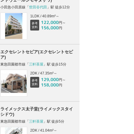
小田急小田原線「
世田谷代田
」駅 徒歩12分
1LDK / 40.89m²～
122,000
円～
参考
156,000
賃料
円
エクセレントセピア(エクセレントセピ
ア)
東急田園都市線「
三軒茶屋
」駅 徒歩15分
2DK / 47.35m²～
129,000
円～
参考
158,000
賃料
円
ライメックス太子堂(ライメックスタイ
シドウ)
東急田園都市線「
三軒茶屋
」駅 徒歩5分
2DK / 41.04m²～