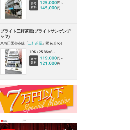
125,000
円～
参考
145,000
賃料
円
ブライト三軒茶屋(ブライトサンゲンヂ
ャヤ)
東急田園都市線「
三軒茶屋
」駅 徒歩6分
1DK / 25.86m²～
119,000
円～
参考
121,000
賃料
円