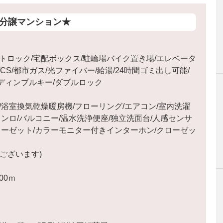
分譲マンション★
トロック/宅配ボックス/駐輪場バイク置き場/エレベータ
/CS/都市ガス/光ファイバー/給湯/24時間ゴミ出し可能/
/ディンプルキー/ダブルロック
/浴室換気乾燥暖房機/フローリング/エアコン/室内洗濯
ンロ/バルコニー/温水洗浄便座/独立洗面台/人感センサ
ローゼット/カラーモニター付きインターホン/クローゼッ
ございます)
00ｍ