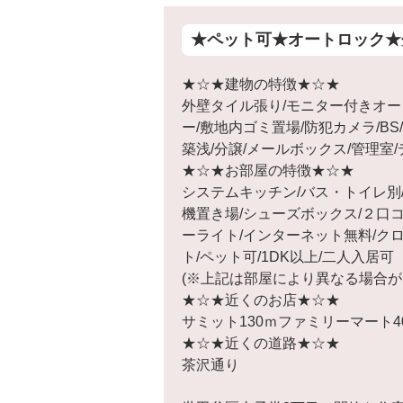
★ペット可★オートロック★
★☆★建物の特徴★☆★
外壁タイル張り/モニター付きオー
ー/敷地内ゴミ置場/防犯カメラ/BS
築浅/分譲/メールボックス/管理室
★☆★お部屋の特徴★☆★
システムキッチン/バス・トイレ別
機置き場/シューズボックス/２口コ
ーライト/インターネット無料/ク
ト/ペット可/1DK以上/二人入居可
(※上記は部屋により異なる場合が
★☆★近くのお店★☆★
サミット130ｍファミリーマート4
★☆★近くの道路★☆★
茶沢通り