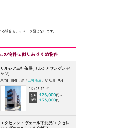
ある場合も、イメージ図となります。
この物件に似たおすすめ物件
リルシア三軒茶屋(リルシアサンゲンヂ
ャヤ)
東急田園都市線「
三軒茶屋
」駅 徒歩10分
1K / 25.73m²～
126,000
円～
参考
133,000
賃料
円
エクセレントヴェール下北沢(エクセレ
ントヴェールシモキタザワ)