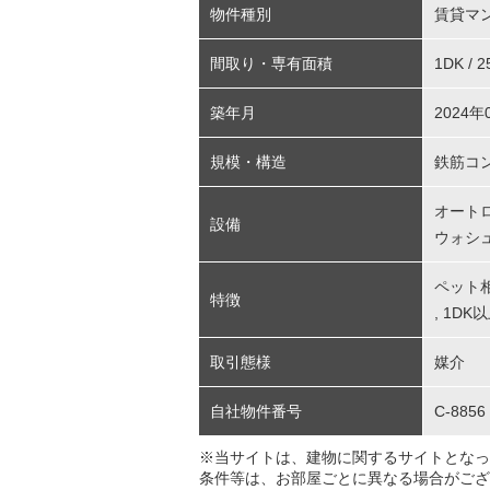
物件種別
賃貸マ
間取り・専有面積
1DK / 
築年月
2024年
規模・構造
鉄筋コ
オート
設備
ウォシ
ペット
特徴
,
1DK
取引態様
媒介
自社物件番号
C-8856
※当サイトは、建物に関するサイトとなっ
条件等は、お部屋ごとに異なる場合がござ