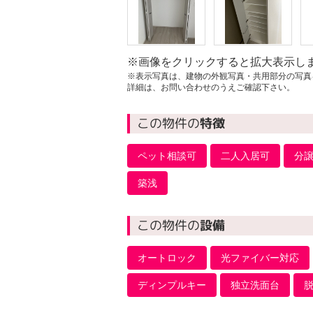
※画像をクリックすると拡大表示し
※表示写真は、建物の外観写真・共用部分の写真
詳細は、お問い合わせのうえご確認下さい。
この物件の
特徴
ペット相談可
二人入居可
分
築浅
この物件の
設備
オートロック
光ファイバー対応
ディンプルキー
独立洗面台