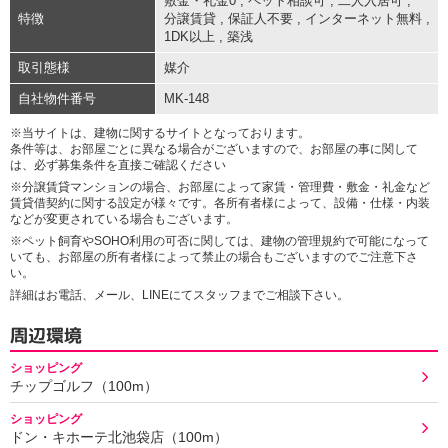
敷金・礼金0
,
ペット相談可
,
二人入居可
,
特徴
分譲賃貸
,
保証人不要
,
インターネット無料
,
1DK以上
,
築浅
取引態様
媒介
自社物件番号
MK-148
※当サイトは、建物に関するサイトとなっております。
条件等は、お部屋ごとに異なる場合がございますので、お部屋の事に関して
は、必ず募集条件を直接ご確認ください
※分譲賃貸マンションの場合、お部屋によって家賃・管理費・敷金・礼金など
賃貸借契約に関する設定が様々です。各所有者様によって、設備・仕様・内装
などが変更されている場合もございます。
※ペット飼育やSOHO利用の可否に関しては、建物の管理規約で可能になって
いても、お部屋の所有者様によって禁止の場合もございますのでご注意下さ
い。
詳細はお電話、メール、LINEにてスタッフまでご相談下さい。
周辺環境
ショッピング
チップゴルフ（100m）
ショッピング
ドン・キホーテ北池袋店（100m）