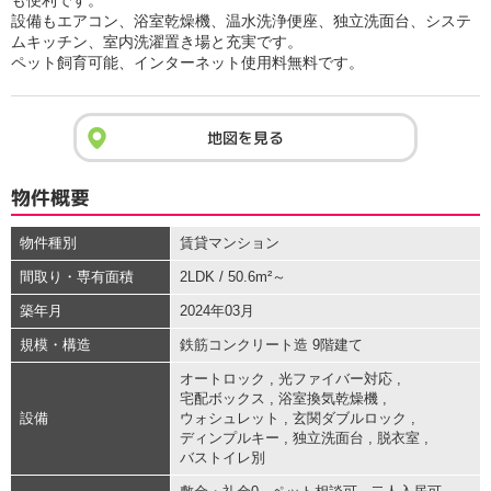
も便利です。
設備もエアコン、浴室乾燥機、温水洗浄便座、独立洗面台、システ
ムキッチン、室内洗濯置き場と充実です。
ペット飼育可能、インターネット使用料無料です。
地図を見る
物件概要
物件種別
賃貸マンション
間取り・専有面積
2LDK / 50.6m²～
築年月
2024年03月
規模・構造
鉄筋コンクリート造 9階建て
オートロック
,
光ファイバー対応
,
宅配ボックス
,
浴室換気乾燥機
,
設備
ウォシュレット
,
玄関ダブルロック
,
ディンプルキー
,
独立洗面台
,
脱衣室
,
バストイレ別