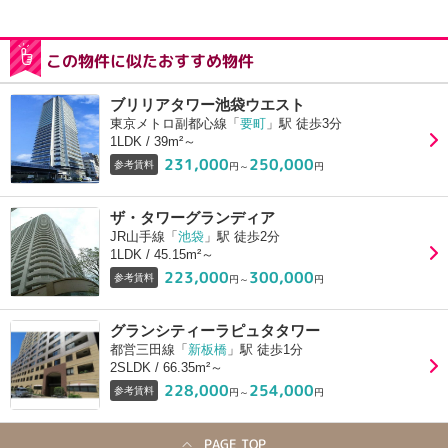
この物件に似たおすすめ物件
ブリリアタワー池袋ウエスト
東京メトロ副都心線「
要町
」駅 徒歩3分
1LDK / 39m²～
231,000
250,000
参考賃料
円～
円
ザ・タワーグランディア
JR山手線「
池袋
」駅 徒歩2分
1LDK / 45.15m²～
223,000
300,000
参考賃料
円～
円
グランシティーラピュタタワー
都営三田線「
新板橋
」駅 徒歩1分
2SLDK / 66.35m²～
228,000
254,000
参考賃料
円～
円
PAGE TOP