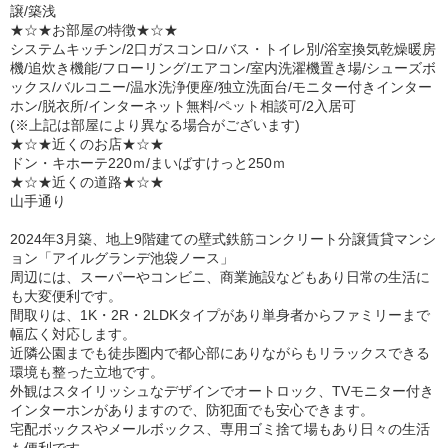
譲/築浅
★☆★お部屋の特徴★☆★
システムキッチン/2口ガスコンロ/バス・トイレ別/浴室換気乾燥暖房
機/追炊き機能/フローリング/エアコン/室内洗濯機置き場/シューズボ
ックス/バルコニー/温水洗浄便座/独立洗面台/モニター付きインター
ホン/脱衣所/インターネット無料/ペット相談可/2入居可
(※上記は部屋により異なる場合がございます)
★☆★近くのお店★☆★
ドン・キホーテ220ｍ/まいばすけっと250ｍ
★☆★近くの道路★☆★
山手通り
2024年3月築、地上9階建ての壁式鉄筋コンクリート分譲賃貸マンシ
ョン「アイルグランデ池袋ノース」
周辺には、スーパーやコンビニ、商業施設などもあり日常の生活に
も大変便利です。
間取りは、1K・2R・2LDKタイプがあり単身者からファミリーまで
幅広く対応します。
近隣公園までも徒歩圏内で都心部にありながらもリラックスできる
環境も整った立地です。
外観はスタイリッシュなデザインでオートロック、TVモニター付き
インターホンがありますので、防犯面でも安心できます。
宅配ボックスやメールボックス、専用ゴミ捨て場もあり日々の生活