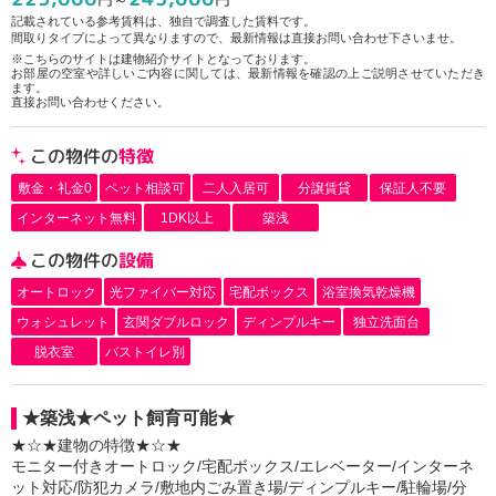
記載されている参考賃料は、独自で調査した賃料です。
間取りタイプによって異なりますので、最新情報は直接お問い合わせ下さいませ。
※こちらのサイトは建物紹介サイトとなっております。
お部屋の空室や詳しいご内容に関しては、最新情報を確認の上ご説明させていただき
ます。
直接お問い合わせください。
この物件の
特徴
敷金・礼金0
ペット相談可
二人入居可
分譲賃貸
保証人不要
インターネット無料
1DK以上
築浅
この物件の
設備
オートロック
光ファイバー対応
宅配ボックス
浴室換気乾燥機
ウォシュレット
玄関ダブルロック
ディンプルキー
独立洗面台
脱衣室
バストイレ別
★築浅★ペット飼育可能★
★☆★建物の特徴★☆★
モニター付きオートロック/宅配ボックス/エレベーター/インターネ
ット対応/防犯カメラ/敷地内ごみ置き場/ディンプルキー/駐輪場/分