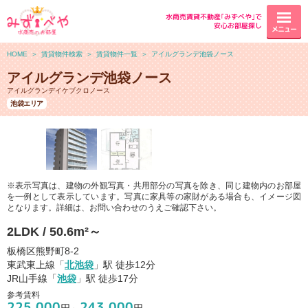
水商売賃貸不動産｢みずべや｣で
安心お部屋探し
メニュー
HOME
＞
賃貸物件検索
＞
賃貸物件一覧
＞
アイルグランデ池袋ノース
アイルグランデ池袋ノース
アイルグランデイケブクロノース
池袋エリア
※表示写真は、建物の外観写真・共用部分の写真を除き、同じ建物内のお部屋
を一例として表示しています。写真に家具等の家財がある場合も、イメージ図
となります。詳細は、お問い合わせのうえご確認下さい。
2LDK / 50.6m²～
板橋区熊野町8-2
東武東上線「
北池袋
」駅 徒歩12分
JR山手線「
池袋
」駅 徒歩17分
参考賃料
225,000
243,000
円～
円