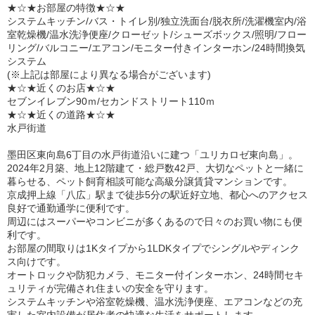
★☆★お部屋の特徴★☆★
システムキッチン/バス・トイレ別/独立洗面台/脱衣所/洗濯機室内/浴
室乾燥機/温水洗浄便座/クローゼット/シューズボックス/照明/フロー
リング/バルコニー/エアコン/モニター付きインターホン/24時間換気
システム
(※上記は部屋により異なる場合がございます)
★☆★近くのお店★☆★
セブンイレブン90ｍ/セカンドストリート110ｍ
★☆★近くの道路★☆★
水戸街道
墨田区東向島6丁目の水戸街道沿いに建つ「ユリカロゼ東向島」。
2024年2月築、地上12階建て・総戸数42戸、大切なペットと一緒に
暮らせる、ペット飼育相談可能な高級分譲賃貸マンションです。
京成押上線「八広」駅まで徒歩5分の駅近好立地、都心へのアクセス
良好で通勤通学に便利です。
周辺にはスーパーやコンビニが多くあるので日々のお買い物にも便
利です。
お部屋の間取りは1Kタイプから1LDKタイプでシングルやディンク
ス向けです。
オートロックや防犯カメラ、モニター付インターホン、24時間セキ
ュリティが完備され住まいの安全を守ります。
システムキッチンや浴室乾燥機、温水洗浄便座、エアコンなどの充