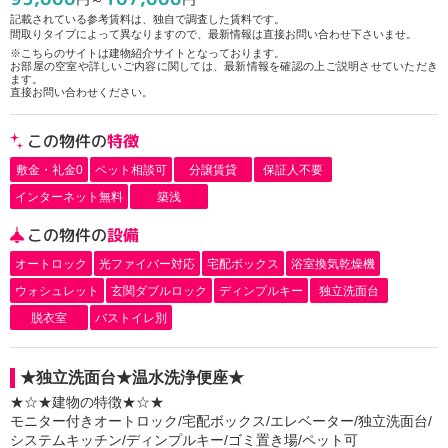
記載されている参考賃料は、独自で調査した賃料です。
間取りタイプによって異なりますので、最新情報は直接お問い合わせ下さいませ。
※こちらのサイトは建物紹介サイトとなっております。
お部屋の空室や詳しいご内容に関しては、最新情報を確認の上ご説明させていただき
ます。
直接お問い合わせください。
この物件の
特徴
敷金・礼金0
ペット相談可
分譲賃貸
保証人不要
インターネット無料
築浅
この物件の
設備
オートロック
光ファイバー対応
宅配ボックス
浴室換気乾燥機
ウォシュレット
玄関ダブルロック
ディンプルキー
独立洗面台
脱衣室
バストイレ別
★独立洗面台★温水洗浄便座★
★☆★建物の特徴★☆★
モニター付きオートロック/宅配ボックス/エレベーター/独立洗面台/
システムキッチン/ディンプルキー/ゴミ置き場/ペット可