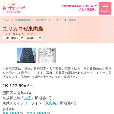
水商売賃貸不動産｢みずべや｣で
安心お部屋探し
メニュー
HOME
＞
賃貸物件検索
＞
賃貸物件一覧
＞
ユリカロゼ東向島
ユリカロゼ東向島
ユリカロゼヒガシムコウジマ
上野・吉原エリア
錦糸町エリア
※表示写真は、建物の外観写真・共用部分の写真を除き、同じ建物内のお部屋
を一例として表示しています。写真に家具等の家財がある場合も、イメージ図
となります。詳細は、お問い合わせのうえご確認下さい。
1K / 27.59m²～
墨田区東向島6-64-5
京成押上線「
八広
」駅 徒歩5分
東武スカイツリーライン「
東向島
」駅 徒歩8分
参考賃料
95,000
107,000
円～
円