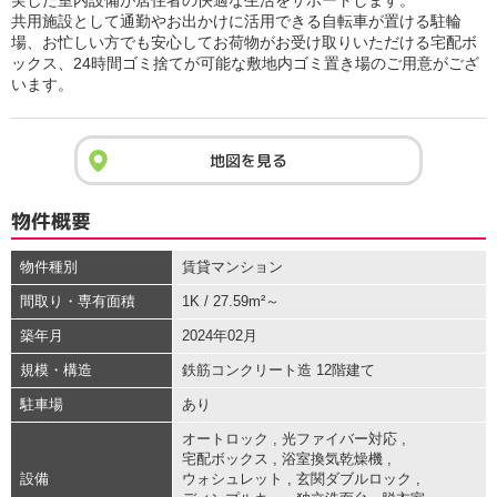
実した室内設備が居住者の快適な生活をサポートします。
共用施設として通勤やお出かけに活用できる自転車が置ける駐輪
場、お忙しい方でも安心してお荷物がお受け取りいただける宅配ボ
ックス、24時間ゴミ捨てが可能な敷地内ゴミ置き場のご用意がござ
います。
地図を見る
物件概要
物件種別
賃貸マンション
間取り・専有面積
1K / 27.59m²～
築年月
2024年02月
規模・構造
鉄筋コンクリート造 12階建て
駐車場
あり
オートロック
,
光ファイバー対応
,
宅配ボックス
,
浴室換気乾燥機
,
設備
ウォシュレット
,
玄関ダブルロック
,