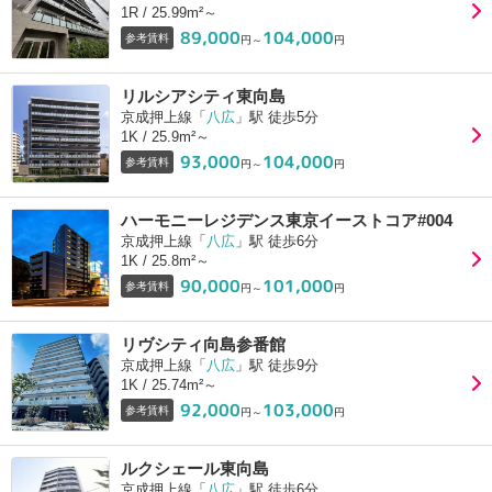
1R / 25.99m²～
89,000
104,000
参考賃料
円～
円
リルシアシティ東向島
京成押上線「
八広
」駅 徒歩5分
1K / 25.9m²～
93,000
104,000
参考賃料
円～
円
ハーモニーレジデンス東京イーストコア#004
京成押上線「
八広
」駅 徒歩6分
1K / 25.8m²～
90,000
101,000
参考賃料
円～
円
リヴシティ向島参番館
京成押上線「
八広
」駅 徒歩9分
1K / 25.74m²～
92,000
103,000
参考賃料
円～
円
ルクシェール東向島
京成押上線「
八広
」駅 徒歩6分