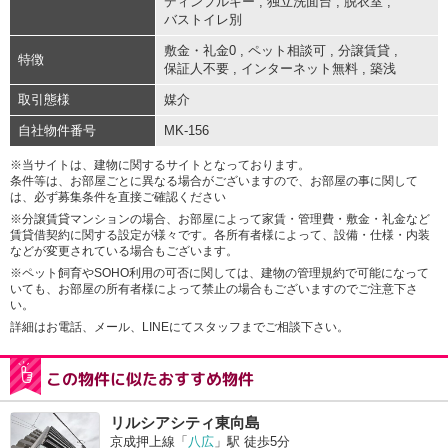
ディンプルキー
,
独立洗面台
,
脱衣室
,
バストイレ別
敷金・礼金0
,
ペット相談可
,
分譲賃貸
,
特徴
保証人不要
,
インターネット無料
,
築浅
取引態様
媒介
自社物件番号
MK-156
※当サイトは、建物に関するサイトとなっております。
条件等は、お部屋ごとに異なる場合がございますので、お部屋の事に関して
は、必ず募集条件を直接ご確認ください
※分譲賃貸マンションの場合、お部屋によって家賃・管理費・敷金・礼金など
賃貸借契約に関する設定が様々です。各所有者様によって、設備・仕様・内装
などが変更されている場合もございます。
※ペット飼育やSOHO利用の可否に関しては、建物の管理規約で可能になって
いても、お部屋の所有者様によって禁止の場合もございますのでご注意下さ
い。
詳細はお電話、メール、LINEにてスタッフまでご相談下さい。
この物件に似たおすすめ物件
リルシアシティ東向島
京成押上線「
八広
」駅 徒歩5分