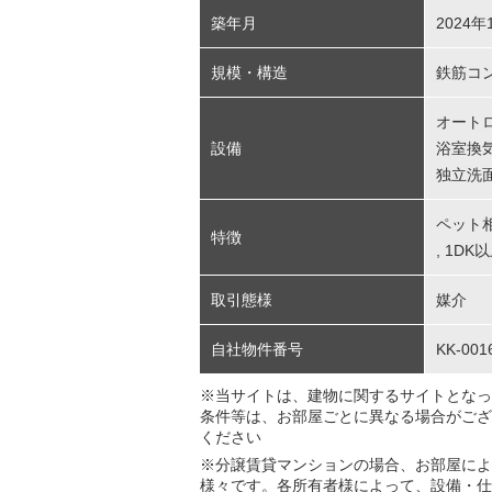
築年月
2024年
規模・構造
鉄筋コン
オート
設備
浴室換
独立洗
ペット
特徴
,
1DK
取引態様
媒介
自社物件番号
KK-001
※当サイトは、建物に関するサイトとなっ
条件等は、お部屋ごとに異なる場合がござ
ください
※分譲賃貸マンションの場合、お部屋によ
様々です。各所有者様によって、設備・仕