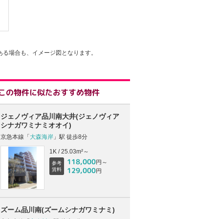
ある場合も、イメージ図となります。
この物件に似たおすすめ物件
ジェノヴィア品川南大井(ジェノヴィア
シナガワミナミオオイ)
京急本線「
大森海岸
」駅 徒歩8分
1K / 25.03m²～
118,000
円～
参考
129,000
賃料
円
ズーム品川南(ズームシナガワミナミ)