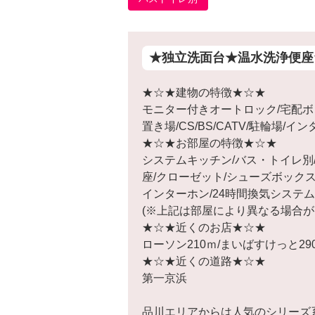
★独立洗面台★温水洗浄便座
★☆★建物の特徴★☆★
モニター付きオートロック/宅配ボ
置き場/CS/BS/CATV/駐輪場/
★☆★お部屋の特徴★☆★
システムキッチン/バス・トイレ別/
座/クローゼット/シューズボックス
インターホン/24時間換気システム
(※上記は部屋により異なる場合が
★☆★近くのお店★☆★
ローソン210ｍ/まいばすけっと29
★☆★近くの道路★☆★
第一京浜
品川エリアからは人気のシリーズ