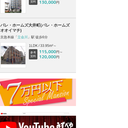
130,000
賃料
円
パレ・ホームズ大井町(パレ・ホームズ
オオイマチ)
京急本線「
立会川
」駅 徒歩6分
1LDK / 33.95m²～
115,000
円～
参考
120,000
賃料
円