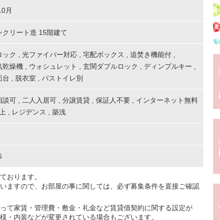
10月
クリート造 15階建て
ロック
,
光ファイバー対応
,
宅配ボックス
,
追焚き機能付
,
気乾燥機
,
ウォシュレット
,
玄関ダブルロック
,
ディンプルキー
,
面台
,
脱衣室
,
バストイレ別
相談可
,
二人入居可
,
分譲賃貸
,
保証人不要
,
インターネット無料
以上
,
レジデンス
,
築浅
6
ております。
いますので、お部屋の事に関しては、必ず募集条件を直接ご確認
って家賃・管理費・敷金・礼金など賃貸借契約に関する設定が
様・内装などが変更されている場合もございます。