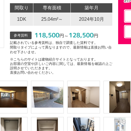
間取り
専有面積
築年月
1DK
25.04m²～
2024年10月
118,500
128,500
円～
円
参考賃料
記載されている参考賃料は、独自で調査した賃料です。
間取りタイプによって異なりますので、最新情報は直接お問い合
わせ下さいませ。
※こちらのサイトは建物紹介サイトとなっております。
お部屋の空室や詳しいご内容に関しては、最新情報を確認の上ご
説明させていただきます。
直接お問い合わせください。