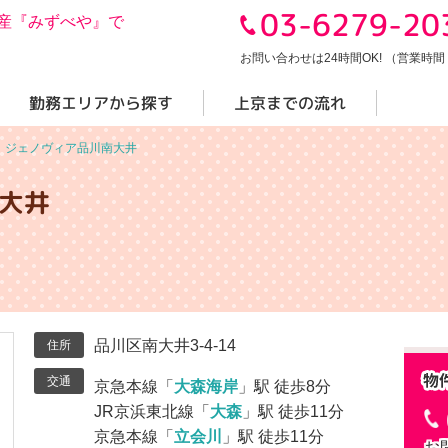
03-6279-20
産『みずべや』で
お問い合わせは24時間OK! （営業時間 10
勤務エリアから探す
上京までの流れ
＞
ジェノヴィア品川南大井
大井
品川区南大井3-4-14
住所
交通
京急本線「
大森海岸
」駅 徒歩8分
JR京浜東北線「
大森
」駅 徒歩11分
京急本線「
立会川
」駅 徒歩11分
お