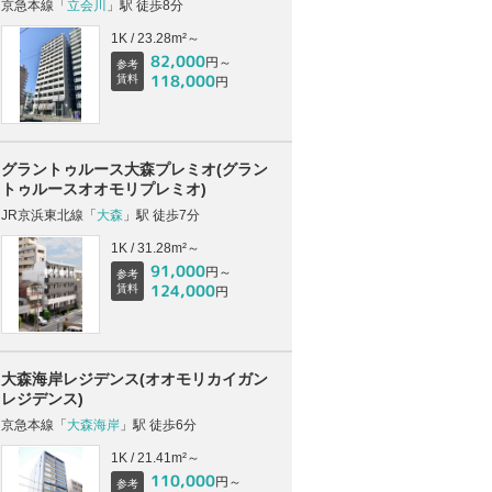
京急本線「
立会川
」駅 徒歩8分
1K / 23.28m²～
82,000
円～
参考
118,000
賃料
円
グラントゥルース大森プレミオ(グラン
トゥルースオオモリプレミオ)
JR京浜東北線「
大森
」駅 徒歩7分
1K / 31.28m²～
91,000
円～
参考
124,000
賃料
円
大森海岸レジデンス(オオモリカイガン
レジデンス)
京急本線「
大森海岸
」駅 徒歩6分
1K / 21.41m²～
110,000
円～
参考