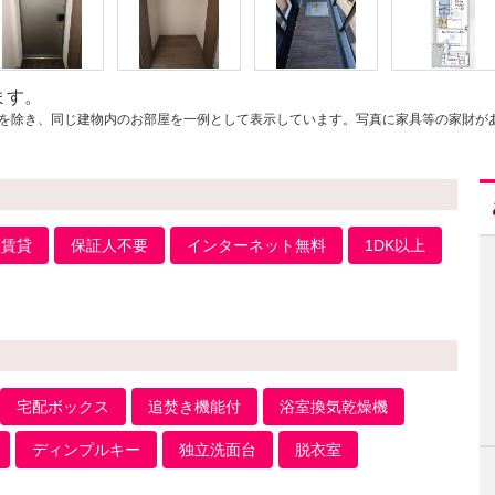
ます。
を除き、同じ建物内のお部屋を一例として表示しています。写真に家具等の家財が
譲賃貸
保証人不要
インターネット無料
1DK以上
宅配ボックス
追焚き機能付
浴室換気乾燥機
ディンプルキー
独立洗面台
脱衣室