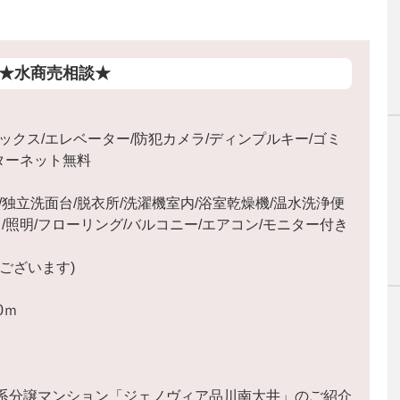
★水商売相談★
ックス/エレベーター/防犯カメラ/ディンプルキー/ゴミ
インターネット無料
独立洗面台/脱衣所/洗濯機室内/浴室乾燥機/温水洗浄便
/照明/フローリング/バルコニー/エアコン/モニター付き
ございます)
0ｍ
系分譲マンション「ジェノヴィア品川南大井」のご紹介