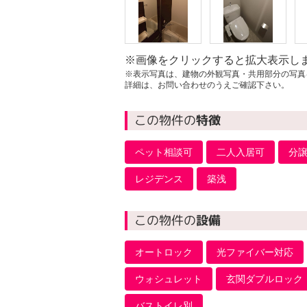
※画像をクリックすると拡大表示し
※表示写真は、建物の外観写真・共用部分の写真
詳細は、お問い合わせのうえご確認下さい。
この物件の
特徴
ペット相談可
二人入居可
分
レジデンス
築浅
この物件の
設備
オートロック
光ファイバー対応
ウォシュレット
玄関ダブルロック
バストイレ別