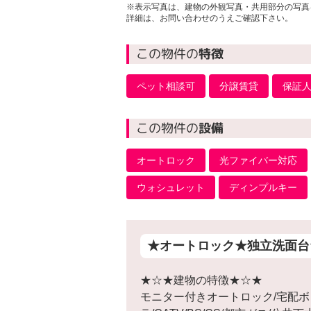
※表示写真は、建物の外観写真・共用部分の写真
詳細は、お問い合わせのうえご確認下さい。
この物件の
特徴
ペット相談可
分譲賃貸
保証
この物件の
設備
オートロック
光ファイバー対応
ウォシュレット
ディンプルキー
★オートロック★独立洗面台
★☆★建物の特徴★☆★
モニター付きオートロック/宅配ボ