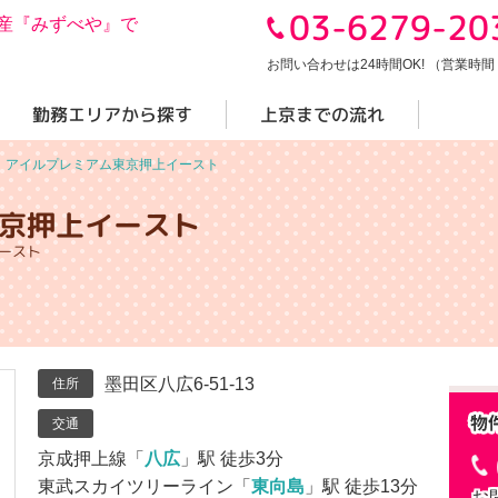
03-6279-20
産『みずべや』で
お問い合わせは24時間OK! （営業時間 10
勤務エリアから探す
上京までの流れ
＞
アイルプレミアム東京押上イースト
京押上イースト
ースト
墨田区八広6-51-13
住所
交通
京成押上線「
八広
」駅 徒歩3分
東武スカイツリーライン「
東向島
」駅 徒歩13分
お