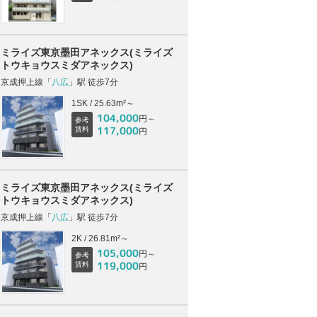
ミライズ東京墨田アネックス(ミライズ
トウキョウスミダアネックス)
京成押上線「
八広
」駅 徒歩7分
1SK / 25.63m²～
104,000
円～
参考
117,000
賃料
円
ミライズ東京墨田アネックス(ミライズ
トウキョウスミダアネックス)
京成押上線「
八広
」駅 徒歩7分
2K / 26.81m²～
105,000
円～
参考
119,000
賃料
円