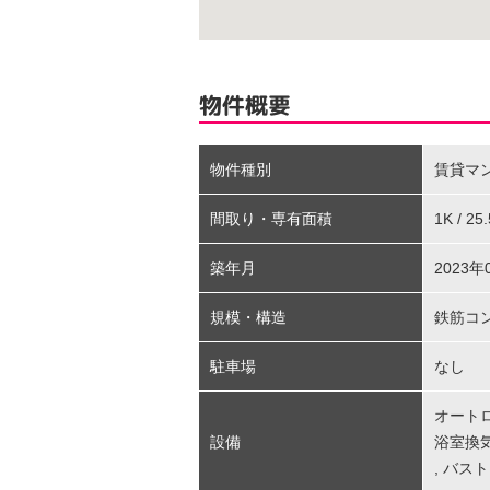
物件概要
物件種別
賃貸マ
間取り・専有面積
1K / 2
築年月
2023年
規模・構造
鉄筋コ
駐車場
なし
オート
設備
浴室換
,
バスト