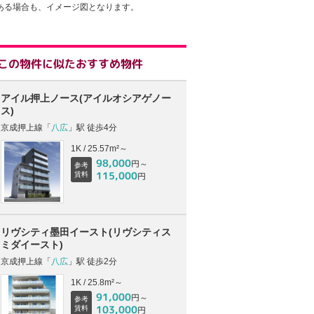
ある場合も、イメージ図となります。
この物件に似たおすすめ物件
アイル押上ノース(アイルオシアゲノー
ス)
京成押上線「
八広
」駅 徒歩4分
1K / 25.57m²～
98,000
円～
参考
115,000
賃料
円
リヴシティ墨田イースト(リヴシティス
ミダイースト)
京成押上線「
八広
」駅 徒歩2分
1K / 25.8m²～
91,000
円～
参考
103,000
賃料
円