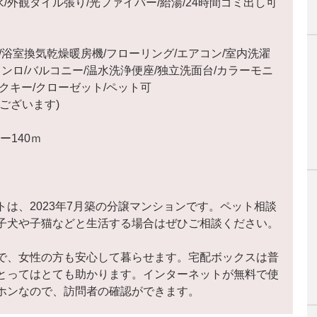
共下水/外観タイル張り/光ファイバー/給湯/24時間ゴミ出し可
/浴室換気乾燥暖房機/フローリング/エアコン/室内洗濯
ンロ/バルコニー/温水洗浄便座/独立洗面台/カラーモニ
クキー/クローゼット/ペット可
ございます)
ー140ｍ
は、2023年7月築の分譲マンションです。ペット相談
子犬や子猫などと生活する場合はぜひご相談ください。
で、女性の方も安心して暮らせます。宅配ボックスは普
とってはとても助かります。インターネットが無料で使
ホンなので、訪問者の確認ができます。