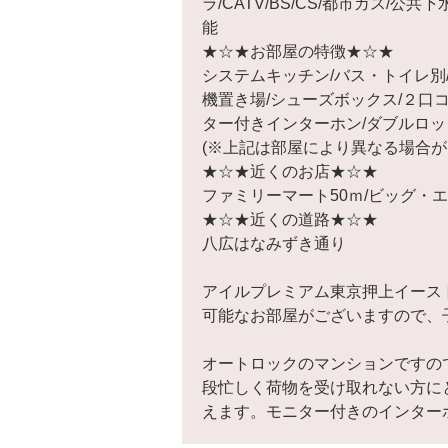
ラ/CATV/BS/CS/都市ガス/公
能
★☆★お部屋の特徴★☆★
システムキッチン/バス・トイレ別
機置き場/シューズボックス/２口コ
ター付きインターホン/ダブルロッ
(※上記は部屋により異なる場合が
★☆★近くのお店★☆★
ファミリーマート50ｍ/ビッグ・エ
★☆★近くの道路★☆★
八広はなみずき通り
アイルプレミアム東京押上イースト
可能なお部屋がございますので、
オートロックのマンションですの
段忙しく荷物を受け取れない方に
えます。モニター付きのインター