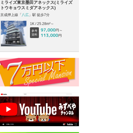
ミライズ東京墨田アネックス(ミライズ
トウキョウスミダアネックス)
京成押上線「
八広
」駅 徒歩7分
1K / 25.28m²～
97,000
円～
参考
113,000
賃料
円