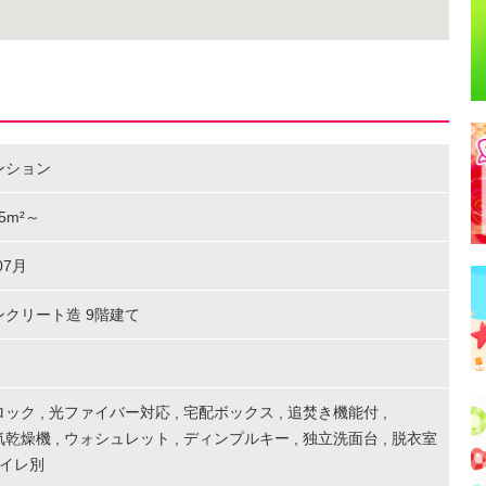
ンション
5.5m²～
07月
ンクリート造 9階建て
ロック
,
光ファイバー対応
,
宅配ボックス
,
追焚き機能付
,
気乾燥機
,
ウォシュレット
,
ディンプルキー
,
独立洗面台
,
脱衣室
イレ別