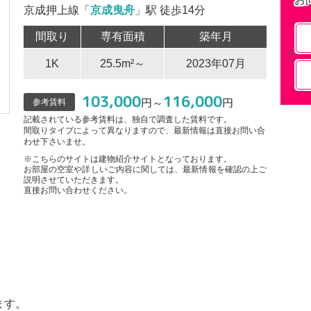
京成押上線「
京成曳舟
」駅 徒歩14分
間取り
専有面積
築年月
1K
25.5m²～
2023年07月
103,000
116,000
円～
円
参考賃料
記載されている参考賃料は、独自で調査した賃料です。
間取りタイプによって異なりますので、最新情報は直接お問い合
わせ下さいませ。
※こちらのサイトは建物紹介サイトとなっております。
お部屋の空室や詳しいご内容に関しては、最新情報を確認の上ご
説明させていただきます。
直接お問い合わせください。
ます。