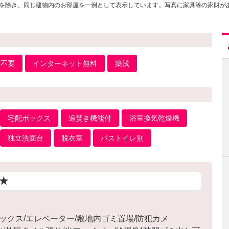
を除き、同じ建物内のお部屋を一例として表示しています。写真に家具等の家財が
人不要
インターネット無料
築浅
宅配ボックス
追焚き機能付
浴室換気乾燥機
独立洗面台
脱衣室
バストイレ別
★
ックス/エレベーター/敷地内ゴミ置場/防犯カメ