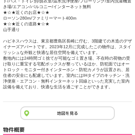
ト/バス・トイレ別/脱衣室/温水洗浄便座/フローリング/室内洗濯機置
き場/エアコン/バルコニー/インターネット無料
★☆★近くのお店★☆★
ローソン280m/ファミリーマート400m
★☆★近くの道路★☆★
山手通り
ハピネスハウスは、東京都豊島区長崎に佇む、3階建ての木造のデザ
イナーズアパートです。2023年12月に完成したこの物件は、スタイ
リッシュな外観と快適な居住空間を備えています。
敷地内には24時間ゴミ捨てが可能なゴミ置き場、不在時の荷物の受
け取りに重宝する宅配ボックスが整っているほか、防犯面ではオー
トロック・モニター付きインターホン・防犯カメラが設置され、居
住者の安全にも配慮しています。室内にはIHタイプのキッチン・洗
浄便座・エアコン・無料インターネット回線といった充実した室内
設備を備えており、快適な生活を過ごすことができます。
地図を見る
物件概要