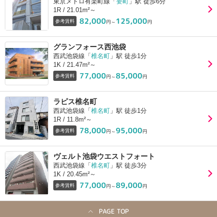
東京メトロ有楽町線「
要町
」駅 徒歩6分
1R / 21.01m²～
82,000
125,000
参考賃料
円～
円
グランフォース西池袋
西武池袋線「
椎名町
」駅 徒歩1分
1K / 21.47m²～
77,000
85,000
参考賃料
円～
円
ラピス椎名町
西武池袋線「
椎名町
」駅 徒歩1分
1R / 11.8m²～
78,000
95,000
参考賃料
円～
円
ヴェルト池袋ウエストフォート
西武池袋線「
椎名町
」駅 徒歩3分
1K / 20.45m²～
77,000
89,000
参考賃料
円～
円
PAGE TOP